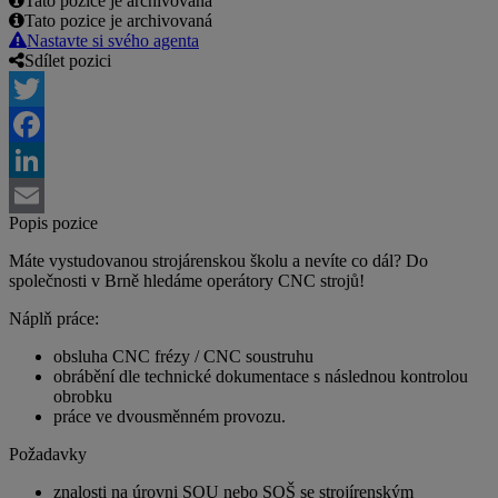
Tato pozice je archivovaná
Tato pozice je archivovaná
Nastavte si svého agenta
Sdílet pozici
Twitter
Facebook
LinkedIn
Popis pozice
Email
Máte vystudovanou strojárenskou školu a nevíte co dál? Do
společnosti v Brně hledáme operátory CNC strojů!
Náplň práce:
obsluha CNC frézy / CNC soustruhu
obrábění dle technické dokumentace s následnou kontrolou
obrobku
práce ve dvousměnném provozu.
Požadavky
znalosti na úrovni SOU nebo SOŠ se strojírenským