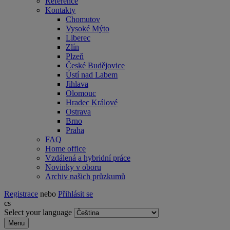
Reference
Kontakty
Chomutov
Vysoké Mýto
Liberec
Zlín
Plzeň
České Budějovice
Ústí nad Labem
Jihlava
Olomouc
Hradec Králové
Ostrava
Brno
Praha
FAQ
Home office
Vzdálená a hybridní práce
Novinky v oboru
Archiv našich průzkumů
Registrace
nebo
Přihlásit se
cs
Select your language
Menu