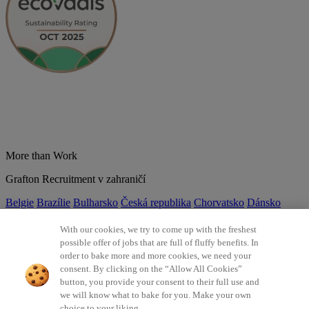
More than Work
Grafton Recruitment v zahraničí
Belgie
Brazílie
Bulharsko
Česká republika
Chorvatsko
Dánsko
Estonsko
Francie
Indie
Itálie
Kolumbie
Litva
Lotyšsko
Maďarsko
Mexiko
Německo
Nizozemsko
Norsko
Polsko
Portugalsko
With our cookies, we try to come up with the freshest
Rumunsko
Slovensko
Španělsko
Srbsko
Švýcarsko
Turecko
Velká
possible offer of jobs that are full of fluffy benefits. In
Británie
order to bake more and more cookies, we need your
consent. By clicking on the “Allow All Cookies”
©2026 Všechna práva vyhrazena Grafton Recruitment
button, you provide your consent to their full use and
we will know what to bake for you. Make your own
Ochrana osobních údajů
Zásady používání cookies
Všeobecné
choice to your liking.