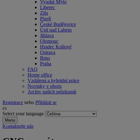
Vysoké Mýto
Liberec
Zlín
Plzeň
České Budějovice
Ústí nad Labem
Jihlava
Olomouc
Hradec Králové
Ostrava
Brno
Praha
FAQ
Home office
Vzdálená a hybridní práce
Novinky v oboru
Archiv našich průzkumů
Registrace
nebo
Přihlásit se
cs
Select your language
Menu
Kontaktujte nás