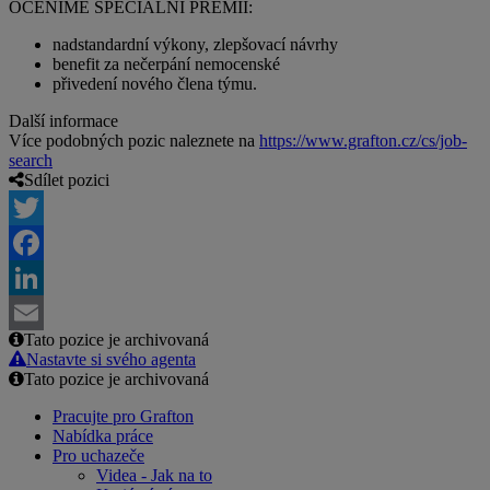
OCENÍME SPECIÁLNÍ PRÉMIÍ:
nadstandardní výkony, zlepšovací návrhy
benefit za nečerpání nemocenské
přivedení nového člena týmu.
Další informace
Více podobných pozic naleznete na
https://www.grafton.cz/cs/job-
search
Sdílet pozici
Twitter
Facebook
LinkedIn
Tato pozice je archivovaná
Email
Nastavte si svého agenta
Tato pozice je archivovaná
Pracujte pro Grafton
Nabídka práce
Pro uchazeče
Videa - Jak na to