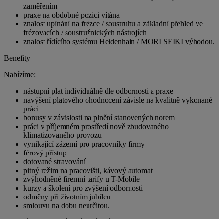
zaměřením
praxe na obdobné pozici vítána
znalost upínání na frézce / soustruhu a základní přehled ve
frézovacích / soustružnických nástrojích
znalost řídícího systému Heidenhain / MORI SEIKI výhodou.
Benefity
Nabízíme:
nástupní plat individuálně dle odbornosti a praxe
navýšení platového ohodnocení závisle na kvalitně vykonané
práci
bonusy v závislosti na plnění stanovených norem
práci v příjemném prostředí nově zbudovaného
klimatizovaného provozu
vynikající zázemí pro pracovníky firmy
férový přístup
dotované stravování
pitný režim na pracovišti, kávový automat
zvýhodněné firemní tarify u T-Mobile
kurzy a školení pro zvýšení odbornosti
odměny při životním jubileu
smlouvu na dobu neurčitou.