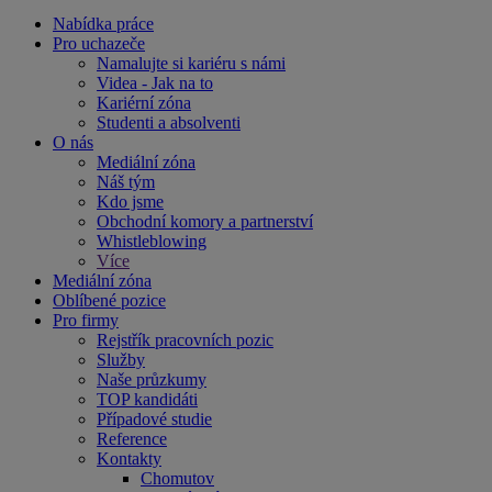
Nabídka práce
Pro uchazeče
Namalujte si kariéru s námi
Videa - Jak na to
Kariérní zóna
Studenti a absolventi
O nás
Mediální zóna
Náš tým
Kdo jsme
Obchodní komory a partnerství
Whistleblowing
Více
Mediální zóna
Oblíbené pozice
Pro firmy
Rejstřík pracovních pozic
Služby
Naše průzkumy
TOP kandidáti
Případové studie
Reference
Kontakty
Chomutov