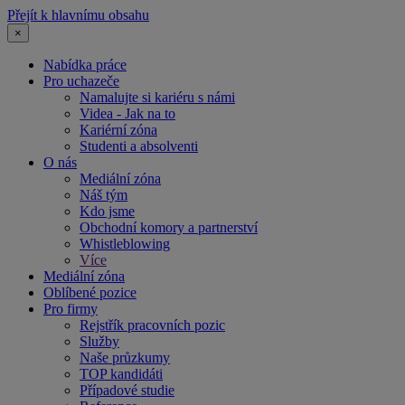
Přejít k hlavnímu obsahu
×
Nabídka práce
Pro uchazeče
Namalujte si kariéru s námi
Videa - Jak na to
Kariérní zóna
Studenti a absolventi
O nás
Mediální zóna
Náš tým
Kdo jsme
Obchodní komory a partnerství
Whistleblowing
Více
Mediální zóna
Oblíbené pozice
Pro firmy
Rejstřík pracovních pozic
Služby
Naše průzkumy
TOP kandidáti
Případové studie