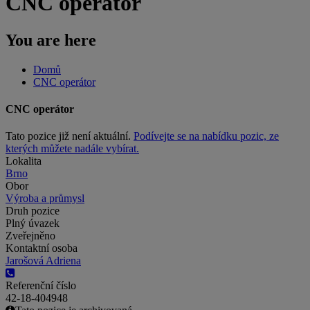
CNC operátor
You are here
Domů
CNC operátor
CNC operátor
Tato pozice již není aktuální.
Podívejte se na nabídku pozic, ze
kterých můžete nadále vybírat.
Lokalita
Brno
Obor
Výroba a průmysl
Druh pozice
Plný úvazek
Zveřejněno
Kontaktní osoba
Jarošová Adriena
Referenční číslo
42-18-404948