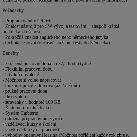
Požadavky
- Programování v C/C++
- Znalost nástrojů pro SW vývoj a testování + alespoň krátká
praktická zkušenost
- Pokročilá znalost anglického nebo německého jazyka
- Ochota cestovat (občasné služební cesty do Německa)
Benefity
- zkrácená pracovní doba na 37,5 hodin týdně
- Flexibilní pracovní dobu
- 5 týdnů dovolené
- Možnost si volno napracovat
- možnost práce z domova (až 2x týdně)
- pružná pracovní doba
- flexi volno
- stravenky v hodnotě 100 Kč
- Řadu neformálních akcí
- Systém Cafeterie
- odměna při pracovním výročí
- vzdělávací kurzy a školení
- jazykové kurzy na pracovišti
- výhodný operativní leasing (Možnost pořídit si každý rok zbrusu