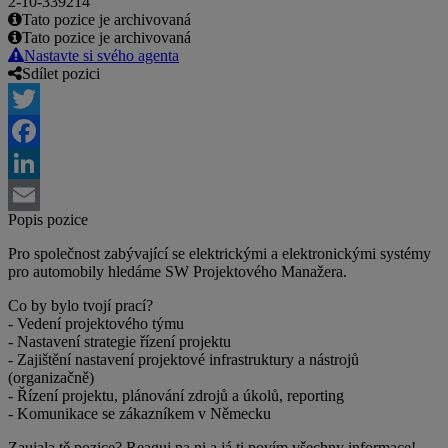
2-10-339214
Tato pozice je archivovaná
Tato pozice je archivovaná
Nastavte si svého agenta
Sdílet pozici
Twitter
Facebook
LinkedIn
Popis pozice
Email
Pro společnost zabývající se elektrickými a elektronickými systémy
pro automobily hledáme SW Projektového Manažera.
Co by bylo tvojí prací?
- Vedení projektového týmu
- Nastavení strategie řízení projektu
- Zajištění nastavení projektové infrastruktury a nástrojů
(organizačně)
- Řízení projektu, plánování zdrojů a úkolů, reporting
- Komunikace se zákazníkem v Německu
Zaujala tě pozice? Reaguj na ni a já ti povím všechny informace!