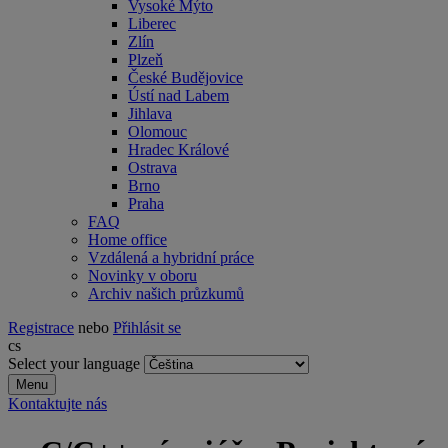
Vysoké Mýto
Liberec
Zlín
Plzeň
České Budějovice
Ústí nad Labem
Jihlava
Olomouc
Hradec Králové
Ostrava
Brno
Praha
FAQ
Home office
Vzdálená a hybridní práce
Novinky v oboru
Archiv našich průzkumů
Registrace
nebo
Přihlásit se
cs
Select your language
Menu
Kontaktujte nás