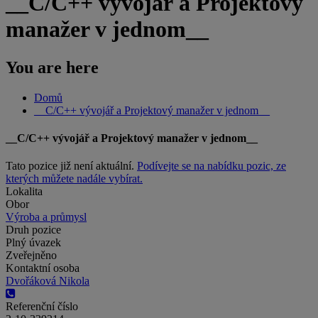
__C/C++ vývojář a Projektový
manažer v jednom__
You are here
Domů
__C/C++ vývojář a Projektový manažer v jednom__
__C/C++ vývojář a Projektový manažer v jednom__
Tato pozice již není aktuální.
Podívejte se na nabídku pozic, ze
kterých můžete nadále vybírat.
Lokalita
Obor
Výroba a průmysl
Druh pozice
Plný úvazek
Zveřejněno
Kontaktní osoba
Dvořáková Nikola
Referenční číslo