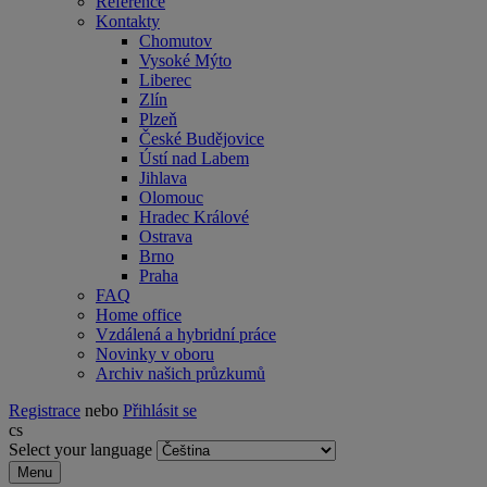
Reference
Kontakty
Chomutov
Vysoké Mýto
Liberec
Zlín
Plzeň
České Budějovice
Ústí nad Labem
Jihlava
Olomouc
Hradec Králové
Ostrava
Brno
Praha
FAQ
Home office
Vzdálená a hybridní práce
Novinky v oboru
Archiv našich průzkumů
Registrace
nebo
Přihlásit se
cs
Select your language
Menu