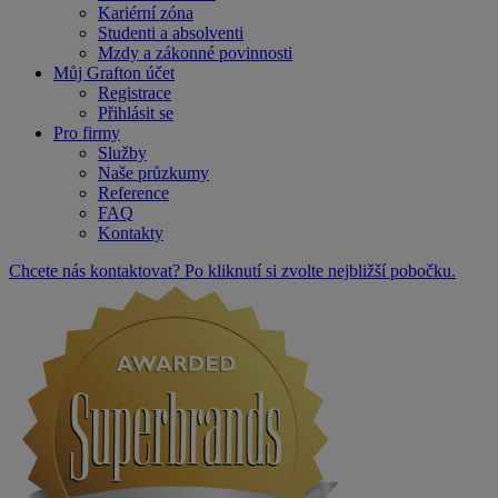
Kariérní zóna
Studenti a absolventi
Mzdy a zákonné povinnosti
Můj Grafton účet
Registrace
Přihlásit se
Pro firmy
Služby
Naše průzkumy
Reference
FAQ
Kontakty
Chcete nás kontaktovat? Po kliknutí si zvolte nejbližší pobočku.