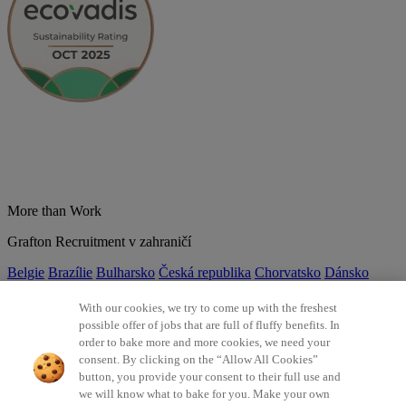
More than Work
Grafton Recruitment v zahraničí
Belgie
Brazílie
Bulharsko
Česká republika
Chorvatsko
Dánsko
Estonsko
Francie
Indie
Itálie
Kolumbie
Litva
Lotyšsko
Maďarsko
Mexiko
Německo
Nizozemsko
Norsko
Polsko
Portugalsko
With our cookies, we try to come up with the freshest
Rumunsko
Slovensko
Španělsko
Srbsko
Švýcarsko
Turecko
Velká
possible offer of jobs that are full of fluffy benefits. In
Británie
order to bake more and more cookies, we need your
consent. By clicking on the “Allow All Cookies”
©2026 Všechna práva vyhrazena Grafton Recruitment
button, you provide your consent to their full use and
we will know what to bake for you. Make your own
Ochrana osobních údajů
Zásady používání cookies
Všeobecné