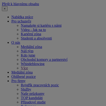
Přejít k hlavnímu obsahu
×
Nabídka práce
Pro uchazeče
Namalujte si kariéru s námi
Videa - Jak na to
Kariérní zóna
Studenti a absolventi
O nás
Mediální zóna
Náš tým
Kdo jsme
Obchodní komory a partnerství
Whistleblowing
Více
Mediální zóna
Oblíbené pozice
Pro firmy
Rejstřík pracovních pozic
Služby
Naše průzkumy
TOP kandidáti
Případové studie