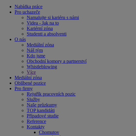
Nabídka práce
Pro uchazeče
Namalujte si kariéru s námi
Videa - Jak na to
Kariérní zóna
Studenti a absolventi
O nás
Mediální zóna
Náš tým
Kdo jsme
Obchodní komory a partnerství
Whistleblowing
Více
Mediální zóna
Oblíbené pozice
Pro firmy
Rejstřík pracovních pozic
Služby
Naše průzkumy
TOP kandidáti
Případové studie
Reference
Kontakty
Chomutov