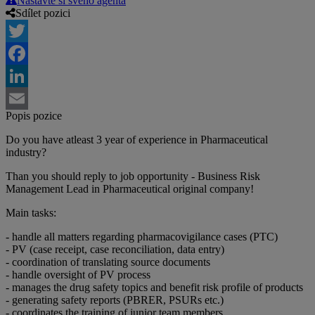
Nastavte si svého agenta
Sdílet pozici
Twitter
Facebook
LinkedIn
Popis pozice
Email
Do you have atleast 3 year of experience in Pharmaceutical
industry?
Than you should reply to job opportunity - Business Risk
Management Lead in Pharmaceutical original company!
Main tasks:
- handle all matters regarding pharmacovigilance cases (PTC)
- PV (case receipt, case reconciliation, data entry)
- coordination of translating source documents
- handle oversight of PV process
- manages the drug safety topics and benefit risk profile of products
- generating safety reports (PBRER, PSURs etc.)
- coordinates the training of junior team members