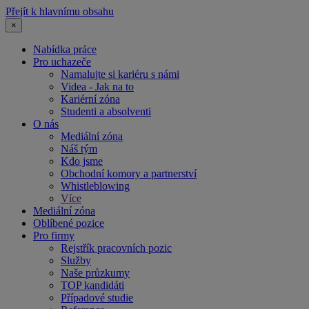
Přejít k hlavnímu obsahu
×
Nabídka práce
Pro uchazeče
Namalujte si kariéru s námi
Videa - Jak na to
Kariérní zóna
Studenti a absolventi
O nás
Mediální zóna
Náš tým
Kdo jsme
Obchodní komory a partnerství
Whistleblowing
Více
Mediální zóna
Oblíbené pozice
Pro firmy
Rejstřík pracovních pozic
Služby
Naše průzkumy
TOP kandidáti
Případové studie