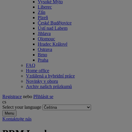
Vysoké Mýto
Liberec
Zlín
Plzeň
České Budějovice
Ústí nad Labem
Jihlava
Olomouc
Hradec Králové
Ostrava
Brno
Praha
FAQ
Home office
Vzdálená a hybridní práce
Novinky v oboru
Archiv našich průzkumů
Registrace
nebo
Přihlásit se
cs
Select your language
Menu
Kontaktujte nás