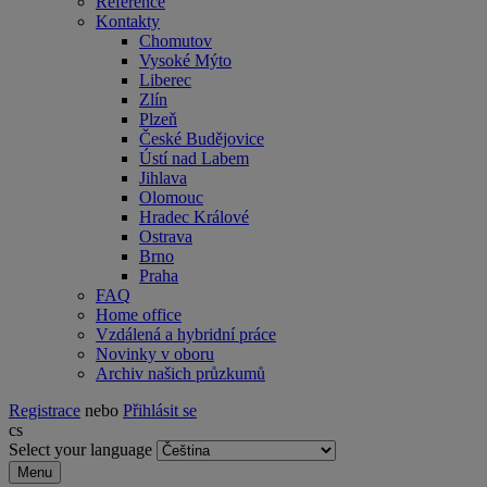
Reference
Kontakty
Chomutov
Vysoké Mýto
Liberec
Zlín
Plzeň
České Budějovice
Ústí nad Labem
Jihlava
Olomouc
Hradec Králové
Ostrava
Brno
Praha
FAQ
Home office
Vzdálená a hybridní práce
Novinky v oboru
Archiv našich průzkumů
Registrace
nebo
Přihlásit se
cs
Select your language
Menu