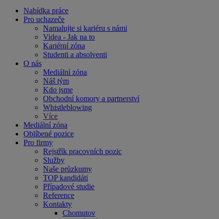
Nabídka práce
Pro uchazeče
Namalujte si kariéru s námi
Videa - Jak na to
Kariérní zóna
Studenti a absolventi
O nás
Mediální zóna
Náš tým
Kdo jsme
Obchodní komory a partnerství
Whistleblowing
Více
Mediální zóna
Oblíbené pozice
Pro firmy
Rejstřík pracovních pozic
Služby
Naše průzkumy
TOP kandidáti
Případové studie
Reference
Kontakty
Chomutov