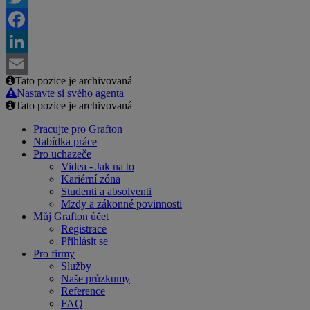
Twitter
Facebook
LinkedIn
Tato pozice je archivovaná
Email
Nastavte si svého agenta
Tato pozice je archivovaná
Pracujte pro Grafton
Nabídka práce
Pro uchazeče
Videa - Jak na to
Kariérní zóna
Studenti a absolventi
Mzdy a zákonné povinnosti
Můj Grafton účet
Registrace
Přihlásit se
Pro firmy
Služby
Naše průzkumy
Reference
FAQ