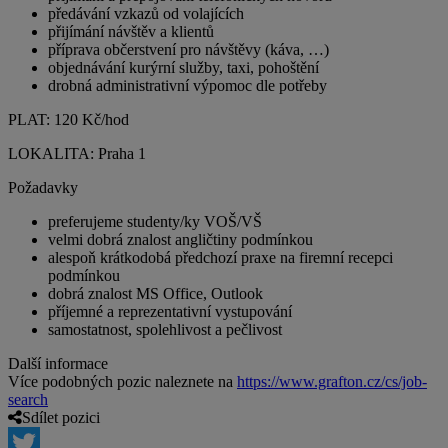
předávání vzkazů od volajících
přijímání návštěv a klientů
příprava občerstvení pro návštěvy (káva, …)
objednávání kurýrní služby, taxi, pohoštění
drobná administrativní výpomoc dle potřeby
PLAT: 120 Kč/hod
LOKALITA: Praha 1
Požadavky
preferujeme studenty/ky VOŠ/VŠ
velmi dobrá znalost angličtiny podmínkou
alespoň krátkodobá předchozí praxe na firemní recepci
podmínkou
dobrá znalost MS Office, Outlook
příjemné a reprezentativní vystupování
samostatnost, spolehlivost a pečlivost
Další informace
Více podobných pozic naleznete na
https://www.grafton.cz/cs/job-
search
Sdílet pozici