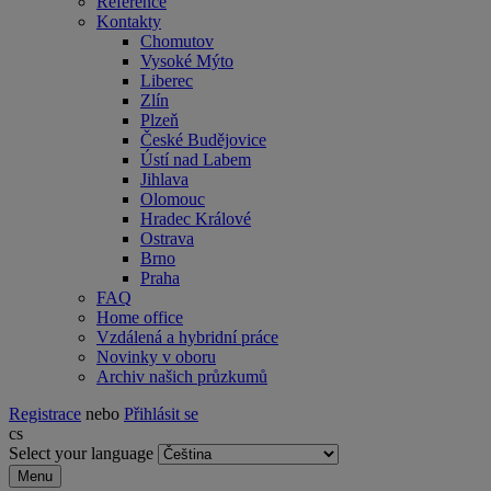
Reference
Kontakty
Chomutov
Vysoké Mýto
Liberec
Zlín
Plzeň
České Budějovice
Ústí nad Labem
Jihlava
Olomouc
Hradec Králové
Ostrava
Brno
Praha
FAQ
Home office
Vzdálená a hybridní práce
Novinky v oboru
Archiv našich průzkumů
Registrace
nebo
Přihlásit se
cs
Select your language
Menu