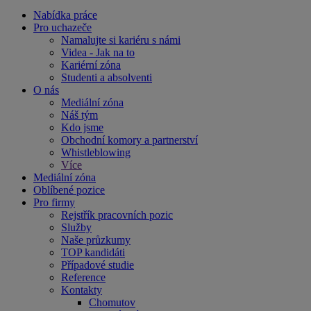
Nabídka práce
Pro uchazeče
Namalujte si kariéru s námi
Videa - Jak na to
Kariérní zóna
Studenti a absolventi
O nás
Mediální zóna
Náš tým
Kdo jsme
Obchodní komory a partnerství
Whistleblowing
Více
Mediální zóna
Oblíbené pozice
Pro firmy
Rejstřík pracovních pozic
Služby
Naše průzkumy
TOP kandidáti
Případové studie
Reference
Kontakty
Chomutov