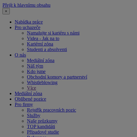
Přejít k hlavnímu obsahu
×
Nabídka práce
Pro uchazeče
Namalujte si kariéru s námi
Videa - Jak na to
Kariérní zóna
Studenti a absolventi
O nás
Mediální zóna
Náš tým
Kdo jsme
Obchodní komory a partnerství
Whistleblowing
Více
Mediální zóna
Oblíbené pozice
Pro firmy
Rejstřík pracovních pozic
Služby
Naše průzkumy
TOP kandidáti
Případové studie