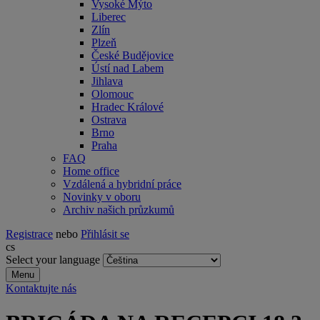
Vysoké Mýto
Liberec
Zlín
Plzeň
České Budějovice
Ústí nad Labem
Jihlava
Olomouc
Hradec Králové
Ostrava
Brno
Praha
FAQ
Home office
Vzdálená a hybridní práce
Novinky v oboru
Archiv našich průzkumů
Registrace
nebo
Přihlásit se
cs
Select your language
Menu
Kontaktujte nás