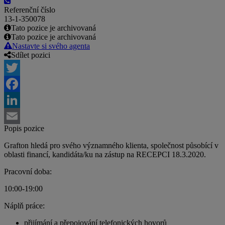
Referenční číslo
13-1-350078
Tato pozice je archivovaná
Tato pozice je archivovaná
Nastavte si svého agenta
Sdílet pozici
Twitter
Facebook
LinkedIn
Popis pozice
Email
Grafton hledá pro svého významného klienta, společnost působící v
oblasti financí, kandidáta/ku na zástup na RECEPCI 18.3.2020.
Pracovní doba:
10:00-19:00
Náplň práce:
přijímání a přepojování telefonických hovorů