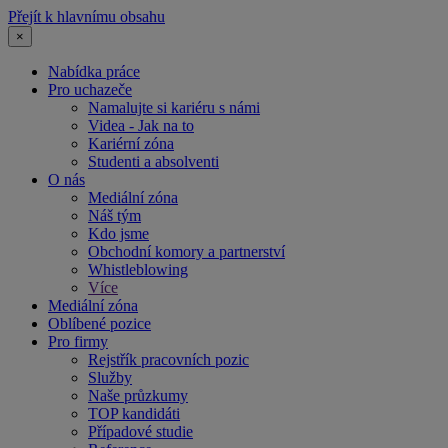
Přejít k hlavnímu obsahu
×
Nabídka práce
Pro uchazeče
Namalujte si kariéru s námi
Videa - Jak na to
Kariérní zóna
Studenti a absolventi
O nás
Mediální zóna
Náš tým
Kdo jsme
Obchodní komory a partnerství
Whistleblowing
Více
Mediální zóna
Oblíbené pozice
Pro firmy
Rejstřík pracovních pozic
Služby
Naše průzkumy
TOP kandidáti
Případové studie