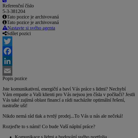
Referenční číslo
5-3-381204
Tato pozice je archivovaná
Tato pozice je archivovaná
Nastavte si svého agenta
Sdílet pozici
Twitter
Facebook
LinkedIn
Popis pozice
Email
Jste komunikativní, energičtí a baví Vás práce s lidmi? Nechybí
Vám empatie a Vaši klienti pro Vás nejsou jen čísla v počítači? Jestli
Vás také zajímá oblast financí a rádi nacházíte optimální řešení,
nastrašte uši!
Nikdo nemá rád tlak a tvrdý prodej...To Vás u nás ale nečeká!
Rozjeďte to s námi! Co bude Vaší náplní práce?
Komunikace s lidmi a budování svého portfolia