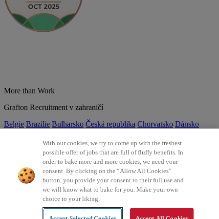
More than Work
Grafton Recruitment v zahraničí
Belgie
Brazílie
Bulharsko
Česká republika
Chorvatsko
Dánsko
Estonsko
Francie
Indie
Itálie
Kolumbie
Litva
Lotyšsko
Maďarsko
Mexiko
Německo
Nizozemsko
Norsko
Polsko
Portugalsko
With our cookies, we try to come up with the freshest
Rumunsko
Slovensko
Španělsko
Srbsko
Švýcarsko
Turecko
Velká
possible offer of jobs that are full of fluffy benefits. In
Británie
order to bake more and more cookies, we need your
consent. By clicking on the “Allow All Cookies”
©2026 Všechna práva vyhrazena Grafton Recruitment
button, you provide your consent to their full use and
we will know what to bake for you. Make your own
Ochrana osobních údajů
Zásady používání cookies
Všeobecné
choice to your liking.
podmínky
Digitální přístupnost
Інформація про обробку
персональних даних
Accept Selected Cookies
Accept All Cookies
Created by