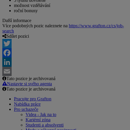
5 týdnů dovolené
možnost vzdělávání
roční bonusy
Další informace
Více podobných pozic naleznete na
https://www.grafton.cz/cs/job-
search
Sdílet pozici
Twitter
Facebook
LinkedIn
Tato pozice je archivovaná
Email
Nastavte si svého agenta
Tato pozice je archivovaná
Pracujte pro Grafton
Nabídka práce
Pro uchazeče
Videa - Jak na to
Kariérní zóna
Studenti a absolventi