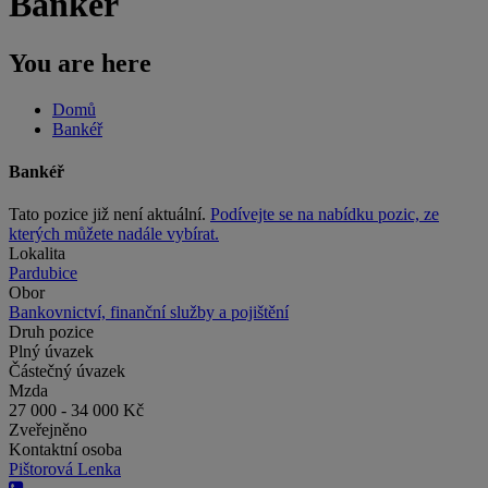
Bankéř
You are here
Domů
Bankéř
Bankéř
Tato pozice již není aktuální.
Podívejte se na nabídku pozic, ze
kterých můžete nadále vybírat.
Lokalita
Pardubice
Obor
Bankovnictví, finanční služby a pojištění
Druh pozice
Plný úvazek
Částečný úvazek
Mzda
27 000 - 34 000 Kč
Zveřejněno
Kontaktní osoba
Pištorová Lenka