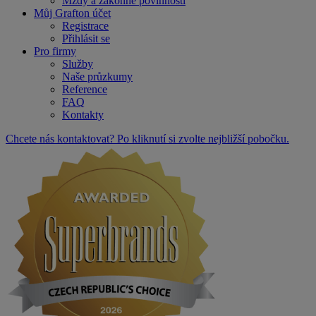
Mzdy a zákonné povinnosti
Můj Grafton účet
Registrace
Přihlásit se
Pro firmy
Služby
Naše průzkumy
Reference
FAQ
Kontakty
Chcete nás kontaktovat? Po kliknutí si zvolte nejbližší pobočku.