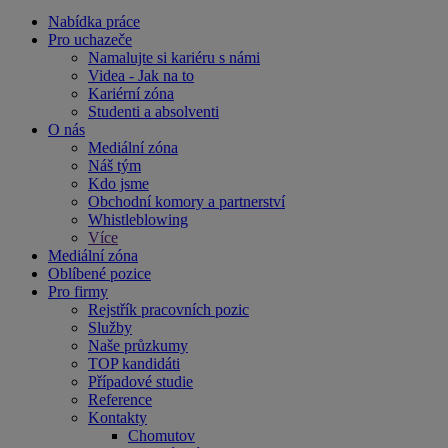
Nabídka práce
Pro uchazeče
Namalujte si kariéru s námi
Videa - Jak na to
Kariérní zóna
Studenti a absolventi
O nás
Mediální zóna
Náš tým
Kdo jsme
Obchodní komory a partnerství
Whistleblowing
Více
Mediální zóna
Oblíbené pozice
Pro firmy
Rejstřík pracovních pozic
Služby
Naše průzkumy
TOP kandidáti
Případové studie
Reference
Kontakty
Chomutov