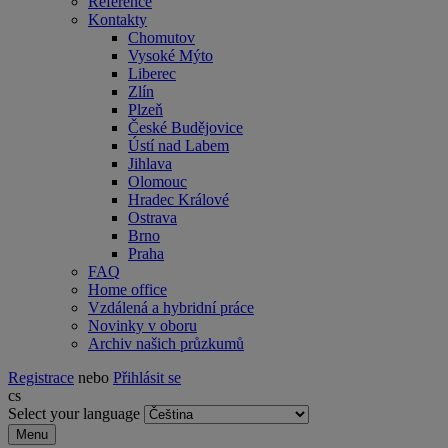
Reference
Kontakty
Chomutov
Vysoké Mýto
Liberec
Zlín
Plzeň
České Budějovice
Ústí nad Labem
Jihlava
Olomouc
Hradec Králové
Ostrava
Brno
Praha
FAQ
Home office
Vzdálená a hybridní práce
Novinky v oboru
Archiv našich průzkumů
Registrace
nebo
Přihlásit se
cs
Select your language
Menu