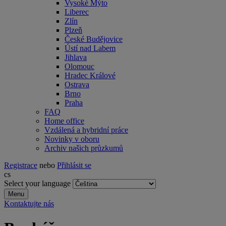
Vysoké Mýto
Liberec
Zlín
Plzeň
České Budějovice
Ústí nad Labem
Jihlava
Olomouc
Hradec Králové
Ostrava
Brno
Praha
FAQ
Home office
Vzdálená a hybridní práce
Novinky v oboru
Archiv našich průzkumů
Registrace
nebo
Přihlásit se
cs
Select your language
Menu
Kontaktujte nás