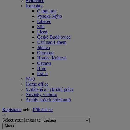
Reference
Kontakty
Chomutov
Vysoké Mýto
Liberec
Zlín
Plzeň
České Budějovice
Ústí nad Labem
Jihlava
Olomouc
Hradec Králové
Ostrava
Brno
Praha
FAQ
Home office
Vzdálená a hybridní práce
Novinky v oboru
Archiv našich průzkumů
Registrace
nebo
Přihlásit se
cs
Select your language
Menu