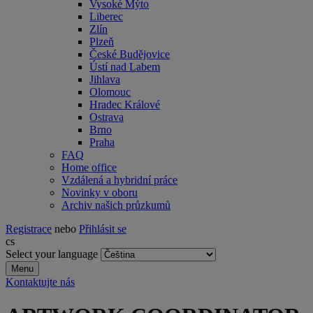
Vysoké Mýto
Liberec
Zlín
Plzeň
České Budějovice
Ústí nad Labem
Jihlava
Olomouc
Hradec Králové
Ostrava
Brno
Praha
FAQ
Home office
Vzdálená a hybridní práce
Novinky v oboru
Archiv našich průzkumů
Registrace
nebo
Přihlásit se
cs
Select your language
Menu
Kontaktujte nás