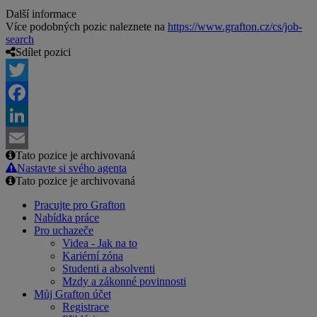
Další informace
Více podobných pozic naleznete na
https://www.grafton.cz/cs/job-
search
Sdílet pozici
Twitter
Facebook
LinkedIn
Tato pozice je archivovaná
Email
Nastavte si svého agenta
Tato pozice je archivovaná
Pracujte pro Grafton
Nabídka práce
Pro uchazeče
Videa - Jak na to
Kariérní zóna
Studenti a absolventi
Mzdy a zákonné povinnosti
Můj Grafton účet
Registrace