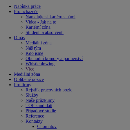
Nabídka práce
Pro uchazeče
Namalujte si kariéru s námi
Videa - Jak na to
Kariérní zóna
Studenti a absolventi
O nás
Mediální zóna
Náš tým
Kdo jsme
Obchodní komory a partnerství
Whistleblowing
Více
Mediální zóna
Oblíbené pozice
Pro firmy
Rejstřík pracovních pozic
Služby
Naše průzkumy
TOP kandidáti
Případové studie
Reference
Kontakty
Chomutov