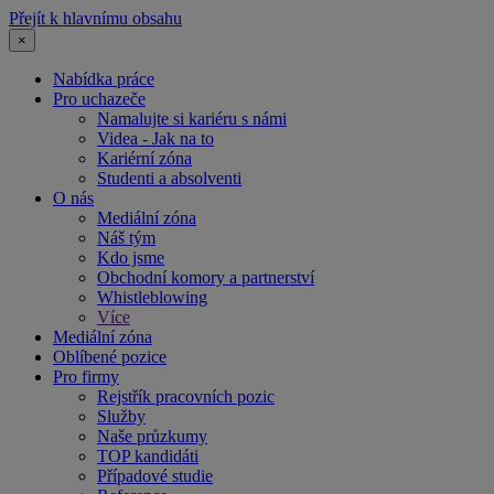
Přejít k hlavnímu obsahu
×
Nabídka práce
Pro uchazeče
Namalujte si kariéru s námi
Videa - Jak na to
Kariérní zóna
Studenti a absolventi
O nás
Mediální zóna
Náš tým
Kdo jsme
Obchodní komory a partnerství
Whistleblowing
Více
Mediální zóna
Oblíbené pozice
Pro firmy
Rejstřík pracovních pozic
Služby
Naše průzkumy
TOP kandidáti
Případové studie