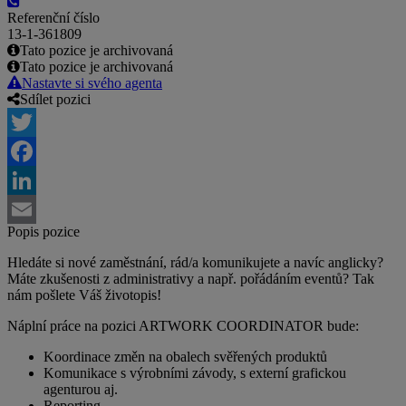
Referenční číslo
13-1-361809
Tato pozice je archivovaná
Tato pozice je archivovaná
Nastavte si svého agenta
Sdílet pozici
Twitter
Facebook
LinkedIn
Popis pozice
Email
Hledáte si nové zaměstnání, rád/a komunikujete a navíc anglicky?
Máte zkušenosti z administrativy a např. pořádáním eventů? Tak
nám pošlete Váš životopis!
Náplní práce na pozici ARTWORK COORDINATOR bude:
Koordinace změn na obalech svěřených produktů
Komunikace s výrobními závody, s externí grafickou
agenturou aj.
Reporting