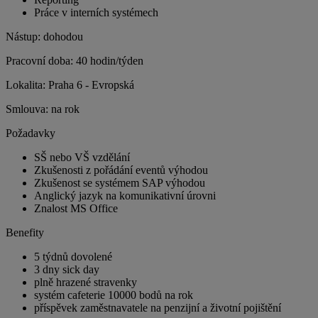
Práce v interních systémech
Nástup: dohodou
Pracovní doba: 40 hodin/týden
Lokalita: Praha 6 - Evropská
Smlouva: na rok
Požadavky
SŠ nebo VŠ vzdělání
Zkušenosti z pořádání eventů výhodou
Zkušenost se systémem SAP výhodou
Anglický jazyk na komunikativní úrovni
Znalost MS Office
Benefity
5 týdnů dovolené
3 dny sick day
plně hrazené stravenky
systém cafeterie 10000 bodů na rok
příspěvek zaměstnavatele na penzijní a životní pojištění