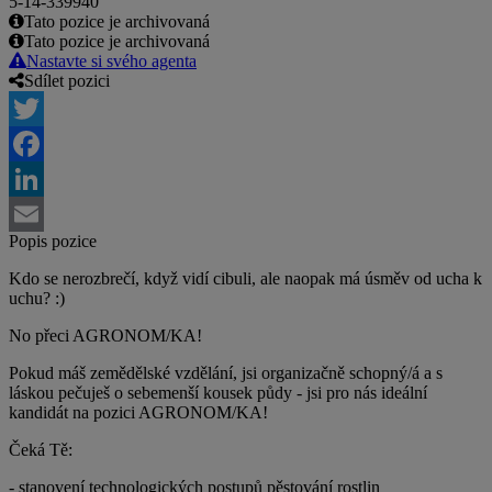
5-14-339940
Tato pozice je archivovaná
Tato pozice je archivovaná
Nastavte si svého agenta
Sdílet pozici
Twitter
Facebook
LinkedIn
Popis pozice
Email
Kdo se nerozbrečí, když vidí cibuli, ale naopak má úsměv od ucha k
uchu? :)
No přeci AGRONOM/KA!
Pokud máš zemědělské vzdělání, jsi organizačně schopný/á a s
láskou pečuješ o sebemenší kousek půdy - jsi pro nás ideální
kandidát na pozici AGRONOM/KA!
Čeká Tě:
- stanovení technologických postupů pěstování rostlin