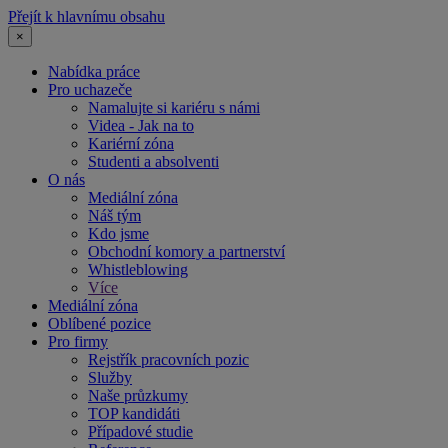
Přejít k hlavnímu obsahu
×
Nabídka práce
Pro uchazeče
Namalujte si kariéru s námi
Videa - Jak na to
Kariérní zóna
Studenti a absolventi
O nás
Mediální zóna
Náš tým
Kdo jsme
Obchodní komory a partnerství
Whistleblowing
Více
Mediální zóna
Oblíbené pozice
Pro firmy
Rejstřík pracovních pozic
Služby
Naše průzkumy
TOP kandidáti
Případové studie