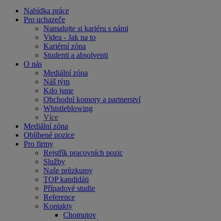
Nabídka práce
Pro uchazeče
Namalujte si kariéru s námi
Videa - Jak na to
Kariérní zóna
Studenti a absolventi
O nás
Mediální zóna
Náš tým
Kdo jsme
Obchodní komory a partnerství
Whistleblowing
Více
Mediální zóna
Oblíbené pozice
Pro firmy
Rejstřík pracovních pozic
Služby
Naše průzkumy
TOP kandidáti
Případové studie
Reference
Kontakty
Chomutov