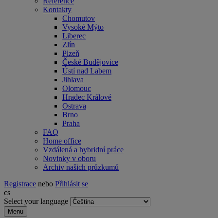
Reference
Kontakty
Chomutov
Vysoké Mýto
Liberec
Zlín
Plzeň
České Budějovice
Ústí nad Labem
Jihlava
Olomouc
Hradec Králové
Ostrava
Brno
Praha
FAQ
Home office
Vzdálená a hybridní práce
Novinky v oboru
Archiv našich průzkumů
Registrace
nebo
Přihlásit se
cs
Select your language
Menu