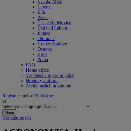
Vysoké Mýto
Liberec
Zlín
Plzeň
České Budějovice
Ústí nad Labem
Jihlava
Olomouc
Hradec Králové
Ostrava
Brno
Praha
FAQ
Home office
Vzdálená a hybridní práce
Novinky v oboru
Archiv našich průzkumů
Registrace
nebo
Přihlásit se
cs
Select your language
Menu
Kontaktujte nás