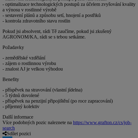
- optimalizace technologických postupů za účelem zvyšování kvality
a výnosu v rostlinné výrobě
- sestavení plánů a způsobu setí, hnojení a postřiků
- kontrola zdravotního stavu rostlin
Pokud jsi absolvent, rádi Tě zaučíme, pokud jsi zkušený
AGRONOM/KA, rádi se s tebou setkáme.
Požadavky
- zemědělské vzdělání
- zájem o rostlinnou výrobu
- znalost AJ je velkou výhodou
Benefity
- příspěvek na stravování (vlastní jídelna)
- 5 týdnů dovolené
- příspěvek na penzijní připojištění (po roce zapracování)
- příjemný kolektiv
Další informace
Více podobných pozic naleznete na
https://www.grafton.cz/cs/job-
search
Sdílet pozici