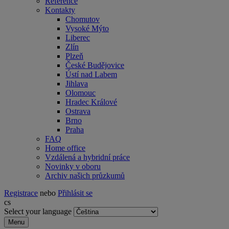
Reference
Kontakty
Chomutov
Vysoké Mýto
Liberec
Zlín
Plzeň
České Budějovice
Ústí nad Labem
Jihlava
Olomouc
Hradec Králové
Ostrava
Brno
Praha
FAQ
Home office
Vzdálená a hybridní práce
Novinky v oboru
Archiv našich průzkumů
Registrace
nebo
Přihlásit se
cs
Select your language
Menu