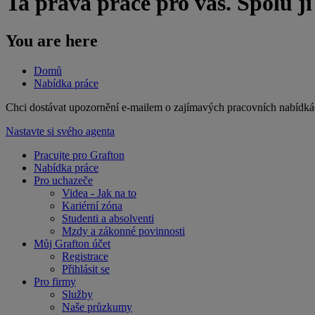
Ta pravá práce pro vás. Spolu j
You are here
Domů
Nabídka práce
​Chci dostávat upozornění e-mailem o zajímavých pracovních nabídká
Nastavte si svého agenta
Pracujte pro Grafton
Nabídka práce
Pro uchazeče
Videa - Jak na to
Kariérní zóna
Studenti a absolventi
Mzdy a zákonné povinnosti
Můj Grafton účet
Registrace
Přihlásit se
Pro firmy
Služby
Naše průzkumy