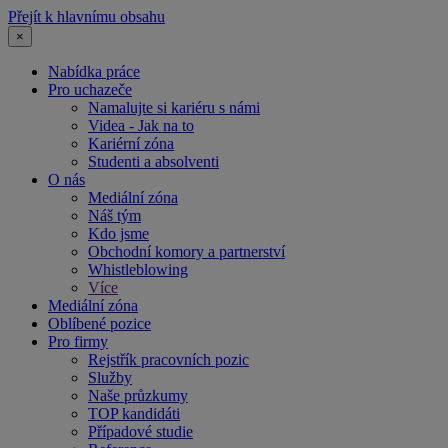
Přejít k hlavnímu obsahu
×
Nabídka práce
Pro uchazeče
Namalujte si kariéru s námi
Videa - Jak na to
Kariérní zóna
Studenti a absolventi
O nás
Mediální zóna
Náš tým
Kdo jsme
Obchodní komory a partnerství
Whistleblowing
Více
Mediální zóna
Oblíbené pozice
Pro firmy
Rejstřík pracovních pozic
Služby
Naše průzkumy
TOP kandidáti
Případové studie