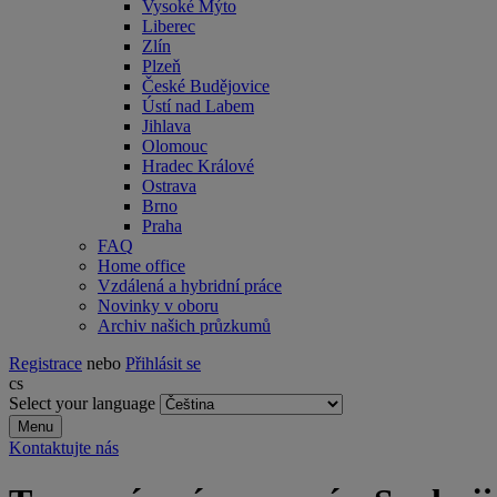
Vysoké Mýto
Liberec
Zlín
Plzeň
České Budějovice
Ústí nad Labem
Jihlava
Olomouc
Hradec Králové
Ostrava
Brno
Praha
FAQ
Home office
Vzdálená a hybridní práce
Novinky v oboru
Archiv našich průzkumů
Registrace
nebo
Přihlásit se
cs
Select your language
Menu
Kontaktujte nás