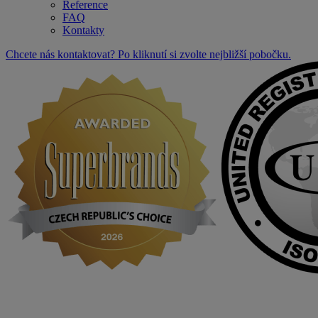
Reference
FAQ
Kontakty
Chcete nás kontaktovat? Po kliknutí si zvolte nejbližší pobočku.