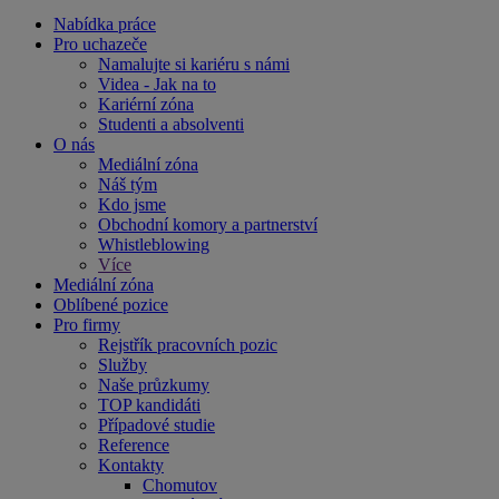
Nabídka práce
Pro uchazeče
Namalujte si kariéru s námi
Videa - Jak na to
Kariérní zóna
Studenti a absolventi
O nás
Mediální zóna
Náš tým
Kdo jsme
Obchodní komory a partnerství
Whistleblowing
Více
Mediální zóna
Oblíbené pozice
Pro firmy
Rejstřík pracovních pozic
Služby
Naše průzkumy
TOP kandidáti
Případové studie
Reference
Kontakty
Chomutov