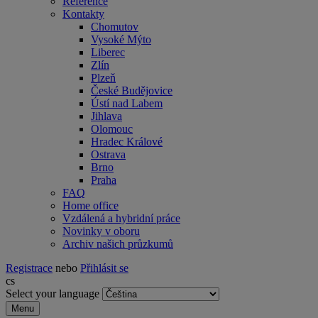
Reference
Kontakty
Chomutov
Vysoké Mýto
Liberec
Zlín
Plzeň
České Budějovice
Ústí nad Labem
Jihlava
Olomouc
Hradec Králové
Ostrava
Brno
Praha
FAQ
Home office
Vzdálená a hybridní práce
Novinky v oboru
Archiv našich průzkumů
Registrace
nebo
Přihlásit se
cs
Select your language
Menu