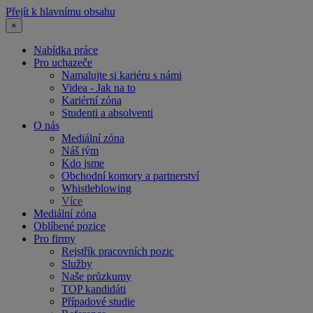
Přejít k hlavnímu obsahu
×
Nabídka práce
Pro uchazeče
Namalujte si kariéru s námi
Videa - Jak na to
Kariérní zóna
Studenti a absolventi
O nás
Mediální zóna
Náš tým
Kdo jsme
Obchodní komory a partnerství
Whistleblowing
Více
Mediální zóna
Oblíbené pozice
Pro firmy
Rejstřík pracovních pozic
Služby
Naše průzkumy
TOP kandidáti
Případové studie