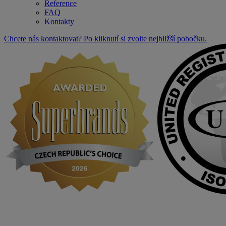
Reference
FAQ
Kontakty
Chcete nás kontaktovat? Po kliknutí si zvolte nejbližší pobočku.