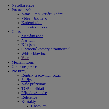
Nabídka práce
Pro uchazeče
Namalujte si kariéru s námi
Videa - Jak na to
Kariérní zóna
Studenti a absolventi
O nás
Mediální zóna
Náš tým
Kdo jsme
Obchodní komory a partnerství
Whistleblowing
Více
Mediální zóna
Oblíbené pozice
Pro firmy
Rejstřík pracovních pozic
Služby
Naše průzkumy
TOP kandidáti
Případové studie
Reference
Kontakty
Chomutov