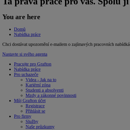
Ta pravá práce pro vás. Spolu j
You are here
Domů
Nabídka práce
​Chci dostávat upozornění e-mailem o zajímavých pracovních nabídká
Nastavte si svého agenta
Pracujte pro Grafton
Nabídka práce
Pro uchazeče
Videa - Jak na to
Kariérní zóna
Studenti a absolventi
Mzdy a zákonné povinnosti
Můj Grafton účet
Registrace
Přihlásit se
Pro firmy
Služby
Naše průzkumy