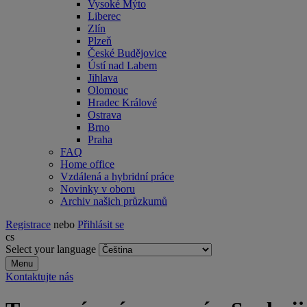
Vysoké Mýto
Liberec
Zlín
Plzeň
České Budějovice
Ústí nad Labem
Jihlava
Olomouc
Hradec Králové
Ostrava
Brno
Praha
FAQ
Home office
Vzdálená a hybridní práce
Novinky v oboru
Archiv našich průzkumů
Registrace
nebo
Přihlásit se
cs
Select your language
Menu
Kontaktujte nás