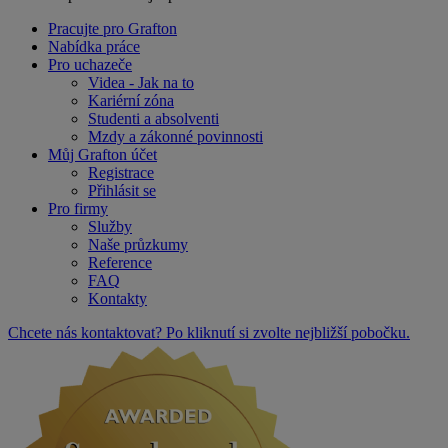
Pracujte pro Grafton
Nabídka práce
Pro uchazeče
Videa - Jak na to
Kariérní zóna
Studenti a absolventi
Mzdy a zákonné povinnosti
Můj Grafton účet
Registrace
Přihlásit se
Pro firmy
Služby
Naše průzkumy
Reference
FAQ
Kontakty
Chcete nás kontaktovat? Po kliknutí si zvolte nejbližší pobočku.