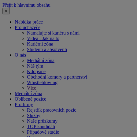
Přejít k hlavnímu obsahu
×
Nabídka práce
Pro uchazeče
Namalujte si kariéru s námi
Videa - Jak na to
Kariérní zóna
Studenti a absolventi
O nás
Mediální zóna
Náš tým
Kdo jsme
Obchodní komory a partnerství
Whistleblowing
Více
Mediální zóna
Oblíbené pozice
Pro firmy
Rejstřík pracovních pozic
Služby
Naše průzkumy
TOP kandidáti
Případové studie