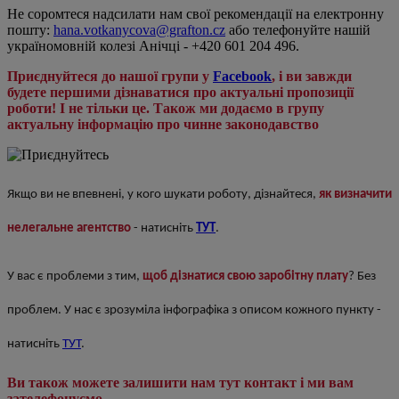
Не соромтеся надсилати нам свої рекомендації на електронну
пошту:
hana.votkanycova@grafton.cz
або телефонуйте нашій
україномовній колезі Анічці - +420 601 204 496.
Приєднуйтеся до нашої групи у
Facebook
, і ви завжди
будете першими дізнаватися про актуальні пропозиції
роботи! І не тільки це. Також ми додаємо в групу
актуальну інформацію про чинне законодавство
Якщо ви не впевнені, у кого шукати роботу, дізнайтеся,
як визначити
нелегальне агентство
- натисніть
ТУТ
.
У вас є проблеми з тим,
щоб дізнатися свою заробітну плату
? Без
проблем. У нас є зрозуміла інфографіка з описом кожного пункту -
натисніть
ТУТ
.
Ви також можете залишити нам тут контакт і ми вам
зателефонуємо.