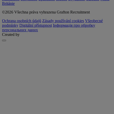
Británie
©2026 Všechna práva vyhrazena Grafton Recruitment
Ochrana osobních údajů
Zásady používání cookies
Všeobecné
podmínky
Digitální přístupnost
Інформація про обробку
персональних даних
Created by