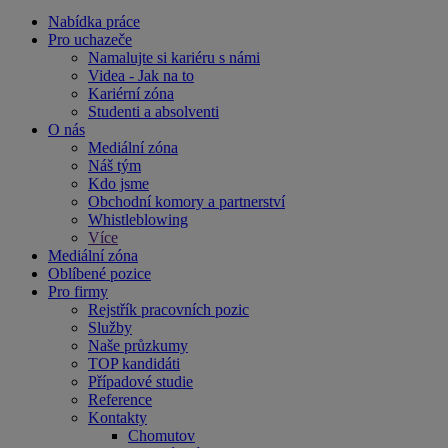
Nabídka práce
Pro uchazeče
Namalujte si kariéru s námi
Videa - Jak na to
Kariérní zóna
Studenti a absolventi
O nás
Mediální zóna
Náš tým
Kdo jsme
Obchodní komory a partnerství
Whistleblowing
Více
Mediální zóna
Oblíbené pozice
Pro firmy
Rejstřík pracovních pozic
Služby
Naše průzkumy
TOP kandidáti
Případové studie
Reference
Kontakty
Chomutov