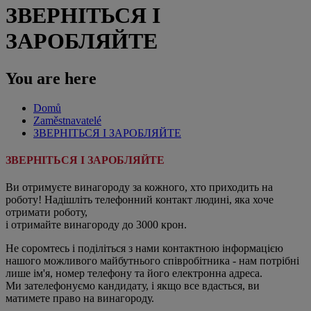
ЗВЕРНІТЬСЯ І
ЗАРОБЛЯЙТЕ
You are here
Domů
Zaměstnavatelé
ЗВЕРНІТЬСЯ І ЗАРОБЛЯЙТЕ
ЗВЕРНІТЬСЯ І ЗАРОБЛЯЙТЕ
Ви отримуєте винагороду за кожного, хто приходить на
роботу! Надішліть телефонний контакт людині, яка хоче
отримати роботу,
і отримайте винагороду до 3000 крон.
Не соромтесь і поділіться з нами контактною інформацією
нашого можливого майбутнього співробітника - нам потрібні
лише ім'я, номер телефону та його електронна адреса.
Ми зателефонуємо кандидату, і якщо все вдасться, ви
матимете право на винагороду.