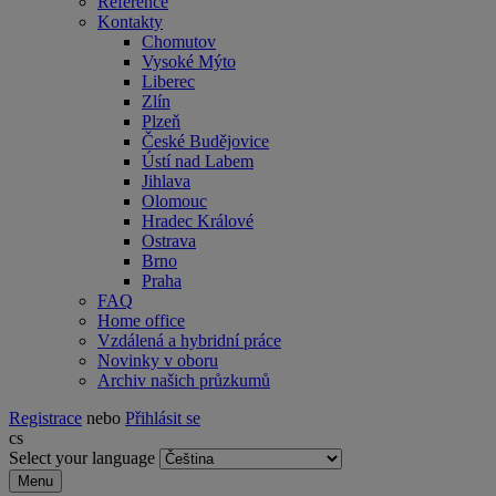
Reference
Kontakty
Chomutov
Vysoké Mýto
Liberec
Zlín
Plzeň
České Budějovice
Ústí nad Labem
Jihlava
Olomouc
Hradec Králové
Ostrava
Brno
Praha
FAQ
Home office
Vzdálená a hybridní práce
Novinky v oboru
Archiv našich průzkumů
Registrace
nebo
Přihlásit se
cs
Select your language
Menu