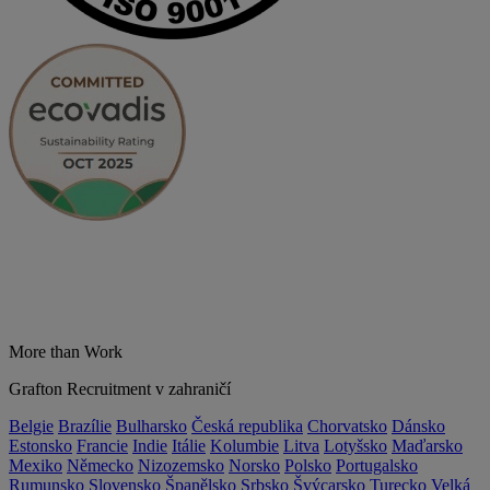
More than Work
Grafton Recruitment v zahraničí
Belgie
Brazílie
Bulharsko
Česká republika
Chorvatsko
Dánsko
Estonsko
Francie
Indie
Itálie
Kolumbie
Litva
Lotyšsko
Maďarsko
Mexiko
Německo
Nizozemsko
Norsko
Polsko
Portugalsko
Rumunsko
Slovensko
Španělsko
Srbsko
Švýcarsko
Turecko
Velká