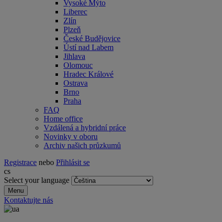
Vysoké Mýto
Liberec
Zlín
Plzeň
České Budějovice
Ústí nad Labem
Jihlava
Olomouc
Hradec Králové
Ostrava
Brno
Praha
FAQ
Home office
Vzdálená a hybridní práce
Novinky v oboru
Archiv našich průzkumů
Registrace
nebo
Přihlásit se
cs
Select your language
Menu
Kontaktujte nás