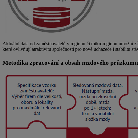
Aktuální data od zaměstnavatelů v regionu či mikroregionu umožní z
které ovlivňují atraktivitu společnosti pro nové uchazeče i stabilitu
Metodika zpracování a obsah mzdového průzkumu