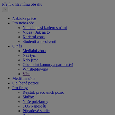
Přejít k hlavnímu obsahu
×
Nabídka práce
Pro uchazeče
Namalujte si kariéru s námi
Videa - Jak na to
Kariérní zóna
Studenti a absolventi
O nás
Mediální zóna
Náš tým
Kdo jsme
Obchodní komory a partnerství
Whistleblowing
Více
Mediální zóna
Oblíbené pozice
Pro firmy
Rejstřík pracovních pozic
Služby
Naše průzkumy
TOP kandidáti
Případové studie