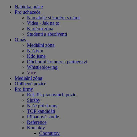
Nabídka práce
Pro uchazeče
Namalujte si kariéru s námi
Videa - Jak na to
Kariérní zóna
Studenti a absolventi
O nás
Mediální zóna
Náš tým
Kdo jsme
Obchodní komory a partnerství
Whistleblowing
Více
Mediální zóna
Oblíbené pozice
Pro firmy
Rejstřík pracovních pozic
Služby
Naše průzkumy
TOP kandidáti
Případové studie
Reference
Kontakty
Chomutov