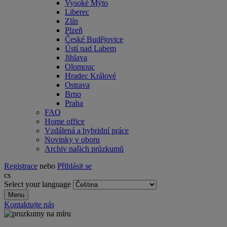
Vysoké Mýto
Liberec
Zlín
Plzeň
České Budějovice
Ústí nad Labem
Jihlava
Olomouc
Hradec Králové
Ostrava
Brno
Praha
FAQ
Home office
Vzdálená a hybridní práce
Novinky v oboru
Archiv našich průzkumů
Registrace
nebo
Přihlásit se
cs
Select your language
Menu
Kontaktujte nás