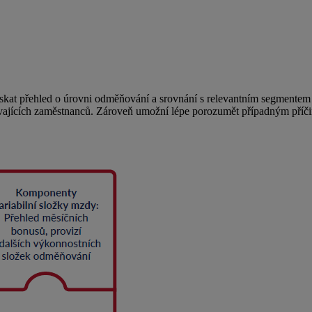
ískat přehled o úrovni odměňování a srovnání s relevantním segmente
 stávajících zaměstnanců. Zároveň umožní lépe porozumět případným příči