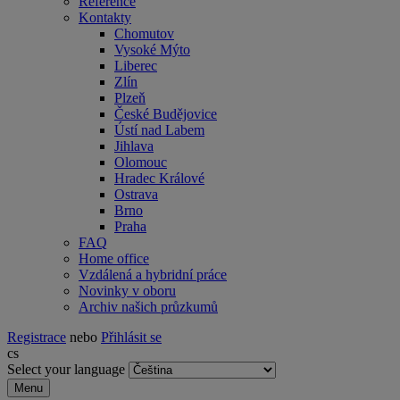
Reference
Kontakty
Chomutov
Vysoké Mýto
Liberec
Zlín
Plzeň
České Budějovice
Ústí nad Labem
Jihlava
Olomouc
Hradec Králové
Ostrava
Brno
Praha
FAQ
Home office
Vzdálená a hybridní práce
Novinky v oboru
Archiv našich průzkumů
Registrace
nebo
Přihlásit se
cs
Select your language
Menu