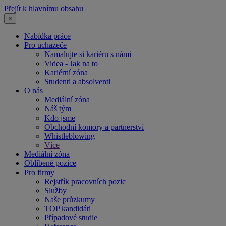
Přejít k hlavnímu obsahu
×
Nabídka práce
Pro uchazeče
Namalujte si kariéru s námi
Videa - Jak na to
Kariérní zóna
Studenti a absolventi
O nás
Mediální zóna
Náš tým
Kdo jsme
Obchodní komory a partnerství
Whistleblowing
Více
Mediální zóna
Oblíbené pozice
Pro firmy
Rejstřík pracovních pozic
Služby
Naše průzkumy
TOP kandidáti
Případové studie