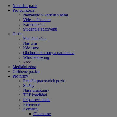
Nabídka práce
Pro uchazeče
Namalujte si kariéru s námi
Videa - Jak na to
Kariérní zóna
Studenti a absolventi
O nás
Mediální zóna
Náš tým
Kdo jsme
Obchodní komory a partnerství
Whistleblowing
Více
Mediální zóna
Oblíbené pozice
Pro firmy
Rejstřík pracovních pozic
Služby
Naše průzkumy
TOP kandidáti
Případové studie
Reference
Kontakty
Chomutov