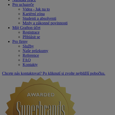
Pro uchazeče
Videa - Jak na to
Kariérní zóna
Studenti a absolventi
Mzdy a zákonné povinnosti
Můj Grafton účet
Registrace
Přihlásit se
Pro firmy
Služby
Naše průzkumy
Reference
FAQ
Kontakty
Chcete nás kontaktovat? Po kliknutí si zvolte nejbližší pobočku.