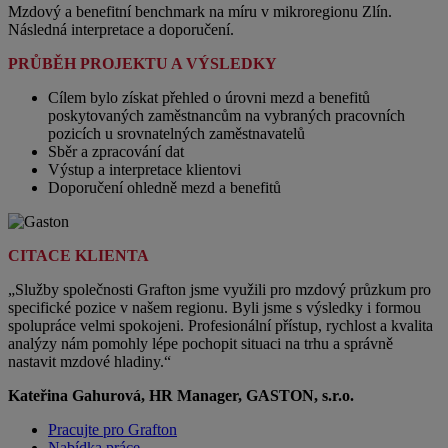
Mzdový a benefitní benchmark na míru v mikroregionu Zlín.
Následná interpretace a doporučení.
PRŮBĚH PROJEKTU A VÝSLEDKY
Cílem
bylo získat přehled o úrovni mezd a benefitů
poskytovaných zaměstnancům na vybraných pracovních
pozicích u srovnatelných zaměstnavatelů
Sběr a zpracování dat
Výstup a interpretace klientovi
Doporučení ohledně mezd a benefitů
CITACE KLIENTA
„Služby společnosti Grafton jsme využili pro mzdový průzkum pro
specifické pozice v našem regionu. Byli jsme s výsledky i formou
spolupráce velmi spokojeni. Profesionální přístup, rychlost a kvalita
analýzy nám pomohly lépe pochopit situaci na trhu a správně
nastavit mzdové hladiny.“
Kateřina Gahurová, HR Manager, GASTON, s.r.o.
Pracujte pro Grafton
Nabídka práce