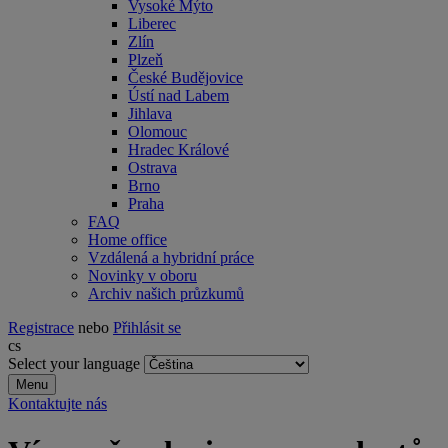
Vysoké Mýto
Liberec
Zlín
Plzeň
České Budějovice
Ústí nad Labem
Jihlava
Olomouc
Hradec Králové
Ostrava
Brno
Praha
FAQ
Home office
Vzdálená a hybridní práce
Novinky v oboru
Archiv našich průzkumů
Registrace
nebo
Přihlásit se
cs
Select your language
Menu
Kontaktujte nás