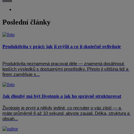
Email
Poslední články
Produktivita v práci: jak ji zvýšit a co ji skutečně ovlivňuje
Produktivita neznamená pracovat déle — znamená dosáhnout 
lepších výsledků s dostupnými prostředky. Přesto ji většina lidí a 
firem zaměňuje s...
Jak dlouhý má být životopis a jak ho správně strukturovat
Životopis je první a někdy jediné, co recruiter o vás zjistí — a 
máte průměrně 6 až 10 sekund, abyste zaujali. Délka, struktura a 
obsah...