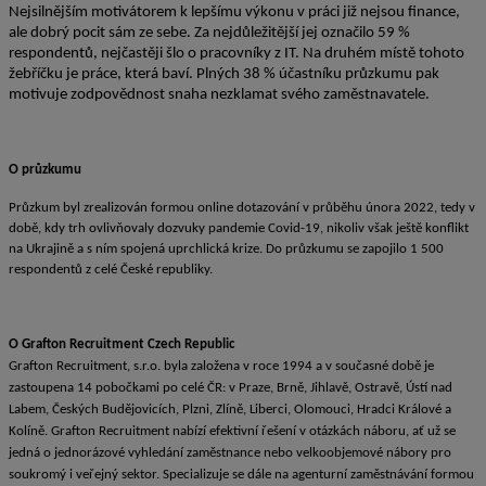
Nejsilnějším motivátorem k lepšímu výkonu v práci již nejsou finance,
ale dobrý pocit sám ze sebe. Za nejdůležitější jej označilo 59 %
respondentů, nejčastěji šlo o pracovníky z IT. Na druhém místě tohoto
žebříčku je práce, která baví. Plných 38 % účastníku průzkumu pak
motivuje zodpovědnost snaha nezklamat svého zaměstnavatele.
O průzkumu
Průzkum byl zrealizován formou online dotazování v průběhu února 2022, tedy v
době, kdy trh ovlivňovaly dozvuky pandemie Covid-19, nikoliv však ještě konflikt
na Ukrajině a s ním spojená uprchlická krize. Do průzkumu se zapojilo 1 500
respondentů z celé České republiky.
O Grafton Recruitment Czech Republic
Grafton Recruitment, s.r.o. byla založena v roce 1994 a v současné době je
zastoupena 14 pobočkami po celé ČR: v Praze, Brně, Jihlavě, Ostravě, Ústí nad
Labem, Českých Budějovicích, Plzni, Zlíně, Liberci, Olomouci, Hradci Králové a
Kolíně. Grafton Recruitment nabízí efektivní řešení v otázkách náboru, ať už se
jedná o jednorázové vyhledání zaměstnance nebo velkoobjemové nábory pro
soukromý i veřejný sektor. Specializuje se dále na agenturní zaměstnávání formou