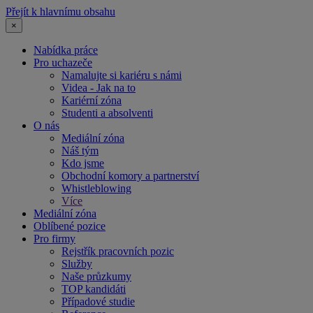
Přejít k hlavnímu obsahu
×
Nabídka práce
Pro uchazeče
Namalujte si kariéru s námi
Videa - Jak na to
Kariérní zóna
Studenti a absolventi
O nás
Mediální zóna
Náš tým
Kdo jsme
Obchodní komory a partnerství
Whistleblowing
Více
Mediální zóna
Oblíbené pozice
Pro firmy
Rejstřík pracovních pozic
Služby
Naše průzkumy
TOP kandidáti
Případové studie