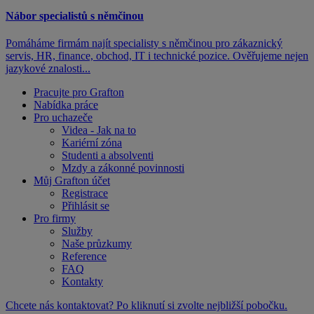
Nábor specialistů s němčinou
Pomáháme firmám najít specialisty s němčinou pro zákaznický
servis, HR, finance, obchod, IT i technické pozice. Ověřujeme nejen
jazykové znalosti...
Pracujte pro Grafton
Nabídka práce
Pro uchazeče
Videa - Jak na to
Kariérní zóna
Studenti a absolventi
Mzdy a zákonné povinnosti
Můj Grafton účet
Registrace
Přihlásit se
Pro firmy
Služby
Naše průzkumy
Reference
FAQ
Kontakty
Chcete nás kontaktovat? Po kliknutí si zvolte nejbližší pobočku.