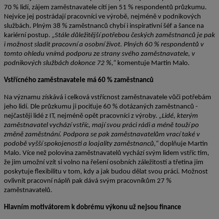
70 % lidí, zájem zaměstnavatele cítí jen 51 % respondentů průzkumu.
Nejvíce jej postrádají pracovníci ve výrobě, nejméně v podnikových
službách. Plným 38 % zaměstnanců chybí i inspirativní šéf a šance na
kariérní postup.
„Stále důležitější potřebou českých zaměstnanců je pak
i možnost sladit pracovní a osobní život. Plných 60 % respondentů v
tomto ohledu vnímá podporu ze strany svého zaměstnavatele, v
podnikových službách dokonce 72 %,“
komentuje Martin Malo.
Vstřícného zaměstnavatele má 60 % zaměstnanců
Na významu získává i celková vstřícnost zaměstnavatele vůči potřebám
jeho lidí. Dle průzkumu ji pociťuje 60 % dotázaných zaměstnanců -
nejčastěji lidé z IT, nejméně opět pracovníci z výroby.
„Lidé, kterým
zaměstnavatel vychází vstříc, mají svou práci rádi a méně touží po
změně zaměstnání. Podpora se pak zaměstnavatelům vrací také v
podobě vyšší spokojenosti a loajality zaměstnanců,“
doplňuje Martin
Malo. Více než polovina zaměstnavatelů vychází svým lidem vstříc tím,
že jim umožní vzít si volno na řešení osobních záležitostí a třetina jim
poskytuje flexibilitu v tom, kdy a jak budou dělat svou práci. Možnost
ovlivnit pracovní náplň pak dává svým pracovníkům 27 %
zaměstnavatelů.
Hlavním motivátorem k dobrému výkonu už nejsou finance