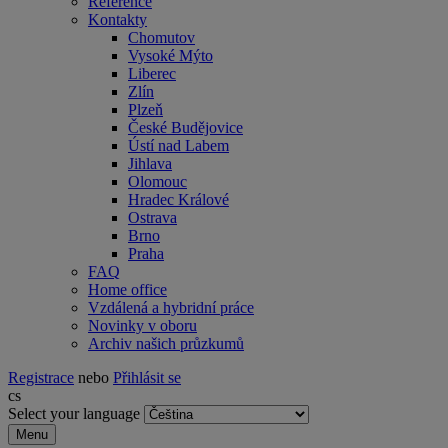
Reference
Kontakty
Chomutov
Vysoké Mýto
Liberec
Zlín
Plzeň
České Budějovice
Ústí nad Labem
Jihlava
Olomouc
Hradec Králové
Ostrava
Brno
Praha
FAQ
Home office
Vzdálená a hybridní práce
Novinky v oboru
Archiv našich průzkumů
Registrace
nebo
Přihlásit se
cs
Select your language
Menu