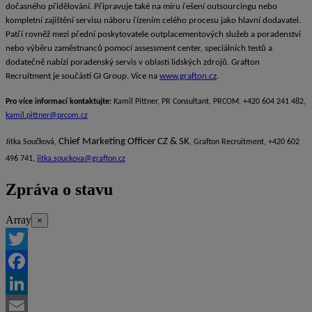
dočasného přidělování. Připravuje také na míru řešení outsourcingu nebo
kompletní zajištění servisu náboru řízením celého procesu jako hlavní dodavatel.
Patří rovněž mezi přední poskytovatele outplacementových služeb a poradenství
nebo výběru zaměstnanců pomocí assessment center, speciálních testů a
dodatečně nabízí poradenský servis v oblasti lidských zdrojů. Grafton
Recruitment je součástí GI Group. Více na
www.grafton.cz
.
Pro více informací kontaktujte:
Kamil Pittner, PR Consultant, PRCOM, +420 604 241 482,
kamil.pittner@prcom.cz
Chief Marketing Officer CZ & SK
Jitka Součková,
, Grafton Recruitment, +420 602
496 741,
jitka.souckova@grafton.cz
Zpráva o stavu
Array
×
Twitter
Facebook
LinkedIn