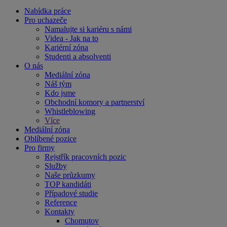
Nabídka práce
Pro uchazeče
Namalujte si kariéru s námi
Videa - Jak na to
Kariérní zóna
Studenti a absolventi
O nás
Mediální zóna
Náš tým
Kdo jsme
Obchodní komory a partnerství
Whistleblowing
Více
Mediální zóna
Oblíbené pozice
Pro firmy
Rejstřík pracovních pozic
Služby
Naše průzkumy
TOP kandidáti
Případové studie
Reference
Kontakty
Chomutov