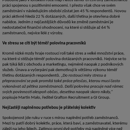
Podobně jako v loňském roce mají i letos téměř tři čtvrtiny zaměstnanců
práci spojenou s pozitivními emocemi. I přesto však chce ve svém
zaměstnání v následujícím období zůstat jen 45 % respondentů. Novou
práci aktivně hledá 22 % dotázaných, další třetina je otevřena dobré
nabídce. Jedním z nejčastějších důvodů ke změně zaměstnání je
nedostatečné finanční ohodnocení, na které si stěžuje až 64 %
zaměstnanců, nejvíce lidé z výroby.
Ve stresu se cítí být téměř polovina pracovníků
Kromě nízké mzdy hraje rostoucí roli také stres a velké množství práce,
na které si stěžuje téměř polovina dotázaných pracovníků. Nejvíce se to
pak týká lidí z obchodu a marketingu, nejméně naopak z podnikových
služeb. Únava a vyčerpání pak demotivují k většímu výkonu téměř
třetinu dotázaných respondentů.
„Do rostoucí míry stresu a
přepracování se pak promítá také práce přesčas, kterou musí často
vykonávat až pětina zaměstnanců. Další polovina pracuje nad rámec
svých povinností alespoň občas, desetina naopak skoro nikdy,“
popisuje Martin Malo, ředitel Grafton Recruitment a GI Group.
Nejčastěji naplněnou potřebou je přátelský kolektiv
Spokojenost jde ruku v ruce s mírou naplnění potřeb zaměstnanců.
Mezi ty patří dobrý kolektiv, práce, která baví, a zaměstnavatel, kterému
záleží na jeho lidech. Zatímco první dvě potřeby má naplněné více než