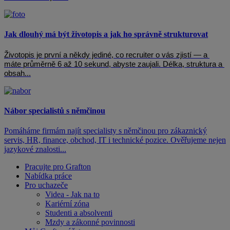
Jak dlouhý má být životopis a jak ho správně strukturovat
Životopis je první a někdy jediné, co recruiter o vás zjistí — a 
máte průměrně 6 až 10 sekund, abyste zaujali. Délka, struktura a 
obsah...
Nábor specialistů s němčinou
Pomáháme firmám najít specialisty s němčinou pro zákaznický
servis, HR, finance, obchod, IT i technické pozice. Ověřujeme nejen
jazykové znalosti...
Pracujte pro Grafton
Nabídka práce
Pro uchazeče
Videa - Jak na to
Kariérní zóna
Studenti a absolventi
Mzdy a zákonné povinnosti