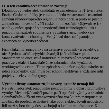
IT a telekomunikace: situace se zostřuje
Dlouhodobý nedostatek kandidátů se zaměřením na IT trvá i letos.
Pozice České republiky je v tomto ohledu ve srovnání s ostatními
zeměmi středoevropského regionu o něco horší, a proto se přístup
zahraničních investorů vůči českém trhu zostřuje. Objevují se jak
nabídky práce spojené s nejmodernějšími technologiemi, tak i
pracovní příležitosti související s využitím starších nebo více
konzervativních technologií. Velký hlad dnes také panuje po
expertech na kyberbezpečnost.
Firmy lákají IT pracovníky na zajímavé podmínky a benefity, z
nichž jednoznačně nejvyhledávanější je flexibilita v práci.
Standardem se dnes stává individuální rozvržení pracovní doby,
práce ze vzdálené kanceláře či ze zahraničí nebo využití co-
workingového centra. Tento způsob spolupráce zvyšuje nároky na
řídící pracovníky, kteří musí být schopni efektivně a vzdáleně řídit
projekty i celé virtuální týmy.
Výroba: firmy automatizují provozy, protože nemají lidi
Největší nedostatek pracovníků pociťují firmy v oblasti průmyslové
výroby. Mezi nejžádanější pozice patří operátoři výroby a skladníci
s oprávněním k řízení vysokozdvižného vozíku pro manipulaci se
zbožím, do popředí se dostává také obor elektro. Kvůli nedostatku
lidí mezi sebou firmy doslova bojují o kvalitní zaměstnance. Kdo