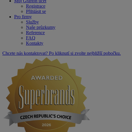
Můj Grafton účet
Registrace
Přihlásit se
Pro firmy
Služby
Naše průzkumy
Reference
FAQ
Kontakty
Chcete nás kontaktovat? Po kliknutí si zvolte nejbližší pobočku.