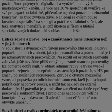
pozic přímo spojených s digitalizací a využíváním nových
marketingových kanálů. Již více než 30 % společností využívá ke
své propagaci sociální sítě, přičemž se nejedná pouze o mezinárodní
koncerny, jak bylo zvykem dříve. Nehledají se ovšem pouze
kreativci a specialisté na strategii a práci se sociálními sítěmi, ale
také analytici a manažeři, jejichž úkolem je řízení a hlídání
specializovaných dodavatelů v oblasti online řešení.
Lidské zdroje a právo: boj o zaměstnance méně intenzivní než
v jiných oborech
V souvislosti s dynamickým růstem pracovního trhu roste logicky i
poptávka po lidech z oborů, jako je personalistika a právo, a hlad je i
po administrativních pracovnících. Na rozdíl od ostatních segmentů
zde však ještě nevládne příliš velký boj o zaměstnance a pracovníky
lze poměrně dobře najít. V oblasti administrativy je trvale vysoká
poptávka zejména po recepčních a asistentských pozicích, v HR pro
změnu po zkušených recruiterech. Zhruba o čtvrtinu meziročně
vzrostla i poptávka po rolích interních sourcerů, kteří jsou schopni
pokrýt celý náborový proces, a snížit tak náklady na externí
dodavatele. U právníků je patrné silné zaměření na dobře vyvážený
pracovní a soukromý život. I proto dnes nadpoloviční většina
koncipientů vyhledává menší advokátní kanceláře, které toto
obvykle umožňují.
Stavebnictví a reality: nedostatek pracovníků řeší nábor ze