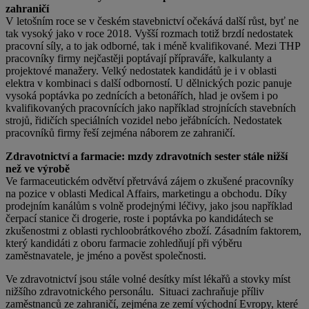
zahraničí
V letošním roce se v českém stavebnictví očekává další růst, byť ne
tak vysoký jako v roce 2018. Vyšší rozmach totiž brzdí nedostatek
pracovní síly, a to jak odborné, tak i méně kvalifikované. Mezi THP
pracovníky firmy nejčastěji poptávají přípraváře, kalkulanty a
projektové manažery. Velký nedostatek kandidátů je i v oblasti
elektra v kombinaci s další odborností. U dělnických pozic panuje
vysoká poptávka po zednících a betonářích, hlad je ovšem i po
kvalifikovaných pracovnících jako například strojnících stavebních
strojů, řidičích speciálních vozidel nebo jeřábnících. Nedostatek
pracovníků firmy řeší zejména náborem ze zahraničí.
Zdravotnictví a farmacie: mzdy zdravotních sester stále nižší
než ve výrobě
Ve farmaceutickém odvětví přetrvává zájem o zkušené pracovníky
na pozice v oblasti Medical Affairs, marketingu a obchodu. Díky
prodejním kanálům s volně prodejnými léčivy, jako jsou například
čerpací stanice či drogerie, roste i poptávka po kandidátech se
zkušenostmi z oblasti rychloobrátkového zboží. Zásadním faktorem,
který kandidáti z oboru farmacie zohledňují při výběru
zaměstnavatele, je jméno a pověst společnosti.
Ve zdravotnictví jsou stále volné desítky míst lékařů a stovky míst
nižšího zdravotnického personálu. Situaci zachraňuje příliv
zaměstnanců ze zahraničí, zejména ze zemí východní Evropy, které