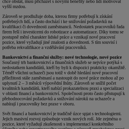
chce obstát, musí přicházet s novými benefity nebo lidi motivovat
vyšší mzdou.
Zároveň se prodlužuje doba, kterou firmy potřebují k získání
potřebných lidí, a často dochází i ke snižování požadavků na
kvalifikaci či dovednosti zaměstnanců. Nedostatek pracovníků řada
firem řeší i investicemi do robotizace a automatizace. Díky tomu se
postupně mění charakter lidské práce a vznikají nové pracovní
pozice, které vyžadují jiné znalosti a dovednosti. S tím souvisí i
potřeba rekvalifikace a vzdělávání pracovníků.
Bankovnictví a finanční služby: nové technologie, nové pozice
Současný trh bankovnictví a finančních služeb se nejvíce potýká s
nedostatkem kandidátů, kteří by byli k dispozici prakticky okamžitě.
Téměř všichni uchazeči jsou totiž v době hledání nové pracovní
příležitosti stále zaměstnaní a nastoupit do nové práce mohou až po
uplynutí 2 – 3 měsíců výpovědní lhůty. Zároveň se snížil počet
kvalitních kandidátů, kteří nabízí prokazatelnou praxi a specializaci
v oblasti financí a bankovnictví. Společnosti proto často přistupují k
přehodnocování požadavků a snižování nároků na uchazeče a
nabírají i pracovníky bez praxe v oboru.
Svět financí a bankovnictví je tradičně úzce spjat s technologiemi.
Jejich masivní rozvoj způsobuje vznik nových rolí. Jde zejména o
pozice, které vyžadují zkušenosti s implementací konkrétního