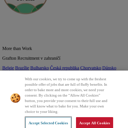
More than Work
Grafton Recruitment v zahraničí
Belgie
Brazílie
Bulharsko
Česká republika
Chorvatsko
Dánsko
Estonsko
Francie
Indie
Itálie
Kolumbie
Litva
Lotyšsko
Maďarsko
Mexiko
Německo
Nizozemsko
Norsko
Polsko
Portugalsko
With our cookies, we try to come up with the freshest
Rumunsko
Slovensko
Španělsko
Srbsko
Švýcarsko
Turecko
Velká
possible offer of jobs that are full of fluffy benefits. In
Británie
order to bake more and more cookies, we need your
consent. By clicking on the “Allow All Cookies”
©2026 Všechna práva vyhrazena Grafton Recruitment
button, you provide your consent to their full use and
we will know what to bake for you. Make your own
Ochrana osobních údajů
Zásady používání cookies
Všeobecné
choice to your liking.
podmínky
Digitální přístupnost
Інформація про обробку
персональних даних
Accept Selected Cookies
Accept All Cookies
Created by