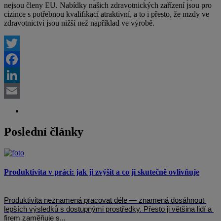
nejsou členy EU. Nabídky našich zdravotnických zařízení jsou pro
cizince s potřebnou kvalifikací atraktivní, a to i přesto, že mzdy ve
zdravotnictví jsou nižší než například ve výrobě.
Twitter
Facebook
LinkedIn
Email
Poslední články
Produktivita v práci: jak ji zvýšit a co ji skutečně ovlivňuje
Produktivita neznamená pracovat déle — znamená dosáhnout 
lepších výsledků s dostupnými prostředky. Přesto ji většina lidí a 
firem zaměňuje s...