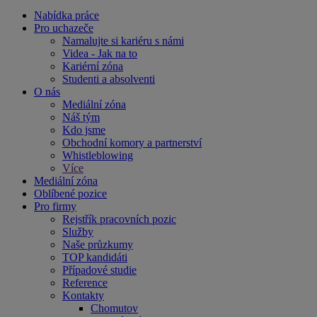
Nabídka práce
Pro uchazeče
Namalujte si kariéru s námi
Videa - Jak na to
Kariérní zóna
Studenti a absolventi
O nás
Mediální zóna
Náš tým
Kdo jsme
Obchodní komory a partnerství
Whistleblowing
Více
Mediální zóna
Oblíbené pozice
Pro firmy
Rejstřík pracovních pozic
Služby
Naše průzkumy
TOP kandidáti
Případové studie
Reference
Kontakty
Chomutov