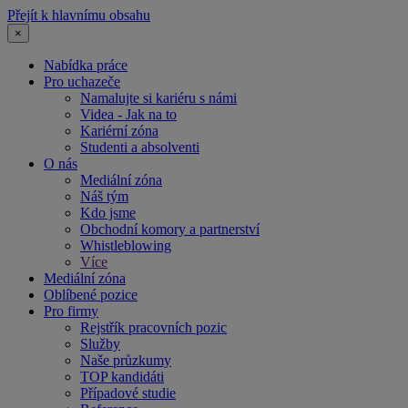
Přejít k hlavnímu obsahu
×
Nabídka práce
Pro uchazeče
Namalujte si kariéru s námi
Videa - Jak na to
Kariérní zóna
Studenti a absolventi
O nás
Mediální zóna
Náš tým
Kdo jsme
Obchodní komory a partnerství
Whistleblowing
Více
Mediální zóna
Oblíbené pozice
Pro firmy
Rejstřík pracovních pozic
Služby
Naše průzkumy
TOP kandidáti
Případové studie