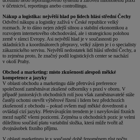
účetního nebo reportingového systému a zároveň mnoholetou praxi
v účetnictví, reportingu anebo controllingu.
Nákup a logistika: největší hlad po lidech hlásí střední Čechy
Odvětví nákupu a logistiky zažívá v České republice velký
rozmach. Je to dáno nejen zdejší silnou a stabilní ekonomikou a
rozvojem internetového obchodování, ale i strategickou polohou
země v rámci Evropy. Asi největší hlad je v současnosti po
skladnících a koordinátorech přepravy, velký zájem je i o specialisty
zákaznického servisu. Největší nedostatek lidí hlásí střední Čechy, a
to zejména proto, že značný podíl logistických center se nachází
v okolí Prahy.
Obchod a marketing: místo zkušeností alespoň měkké
kompetence a jazyky
V oblasti obchodu a marketingu dále přetrvává preference
společností zaměstnávat zkušené odborníky s praxí v oboru. V
případě juniorských obchodních rolí jsou však zaměstnavatelé stále
častěji ochotni otevřít výběrové řízení i lidem bez předchozích
zkušeností z obchodu – pokud ovšem mají měkké dovednosti a
ovládají cizí jazyky. Přetrvávajícím trendem je i navyšování fixních
mezd napříč všemi pozicemi. Zejména u obchodních pozic je velmi
důležitou součástí platu variabilní složka, která může tvořit až
dvojnásobek fixního příjmu.
V oblasti marketingu je v současné době fenoménem růst počtu