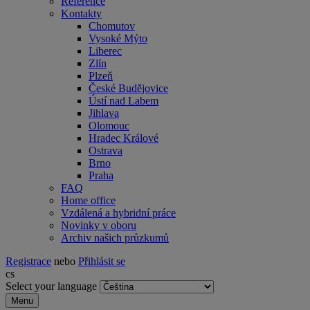
Reference
Kontakty
Chomutov
Vysoké Mýto
Liberec
Zlín
Plzeň
České Budějovice
Ústí nad Labem
Jihlava
Olomouc
Hradec Králové
Ostrava
Brno
Praha
FAQ
Home office
Vzdálená a hybridní práce
Novinky v oboru
Archiv našich průzkumů
Registrace
nebo
Přihlásit se
cs
Select your language
Menu