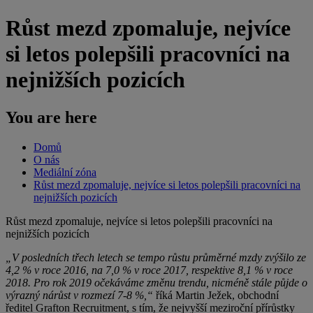
Růst mezd zpomaluje, nejvíce
si letos polepšili pracovníci na
nejnižších pozicích
You are here
Domů
O nás
Mediální zóna
Růst mezd zpomaluje, nejvíce si letos polepšili pracovníci na
nejnižších pozicích
Růst mezd zpomaluje, nejvíce si letos polepšili pracovníci na
nejnižších pozicích
„V posledních třech letech se tempo růstu průměrné mzdy zvýšilo ze
4,2 % v roce 2016, na 7,0 % v roce 2017, respektive 8,1 % v roce
2018. Pro rok 2019 očekáváme změnu trendu, nicméně stále půjde o
výrazný nárůst v rozmezí 7-8 %,“
říká Martin Ježek, obchodní
ředitel Grafton Recruitment, s tím, že nejvyšší meziroční přírůstky