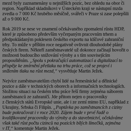
mezd byly zaznamenány u nejnižších pozic, bez ohledu na obor či
region. Například skladníkovi v Ústeckém kraji se nástupní mzda
zvedla o 7 000 Kč hrubého měsíčně, svářeči v Praze si zase polepšili
až o 9 000 Kč.
Rok 2019 se nese ve znamení očekávaného zpomalení růstu HDP,
které je způsobeno především vyčerpaným pracovním trhem a
předpokládaným poklesem českého exportu na klíčové zahraniční
trhy. To může v příštím roce negativně ovlivnit dlouhodobé plány
českých firem. Někteří zaměstnavatelé už dokonce začínají hovořit o
možnosti budoucího snižování výroby a s tím souvisejícím
propouštěním.
„Spolu s pokračující automatizací a digitalizací to
přispěje ke zmírnění přetlaku na trhu práce, což se projeví i
snížením tlaku na růst mezd,“
vysvětluje Martin Ježek.
Nejvíce zaměstnavatelům chybí lidé na řemeslnické a dělnické
pozice a dále v technických oborech a informačních technologiích.
Složitou situaci na českém trhu práce řeší firmy zejména náborem
zaměstnanců ze zahraničí. Jde přitom nejen o pracovníky
z členských států Evropské unie, ale i ze zemí mimo EU, například z
Ukrajiny, Srbska či Filipín.
„Poptávka po zaměstnancích z ciziny
bude pokračovat i v roce 2020. Zájem bude v prvé řadě o
kvalifikované pracovníky do výroby a do stavebnictví, očekáváme
však také růst počtu cizinců na pozicích bílých límečků, zejména
v IT,“
komentuje Martin Ježek.