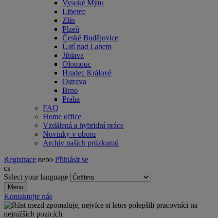
Vysoké Mýto
Liberec
Zlín
Plzeň
České Budějovice
Ústí nad Labem
Jihlava
Olomouc
Hradec Králové
Ostrava
Brno
Praha
FAQ
Home office
Vzdálená a hybridní práce
Novinky v oboru
Archiv našich průzkumů
Registrace
nebo
Přihlásit se
cs
Select your language
Menu
Kontaktujte nás