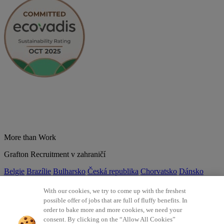
More than Work
Grafton Recruitment v zahraničí
Belgie
Brazílie
Bulharsko
Česká republika
Chorvatsko
Dánsko
Estonsko
Francie
Indie
Itálie
Kolumbie
Litva
Lotyšsko
Maďarsko
Mexiko
Německo
Nizozemsko
Norsko
Polsko
Portugalsko
With our cookies, we try to come up with the freshest
Rumunsko
Slovensko
Španělsko
Srbsko
Švýcarsko
Turecko
Velká
possible offer of jobs that are full of fluffy benefits. In
Británie
order to bake more and more cookies, we need your
consent. By clicking on the “Allow All Cookies”