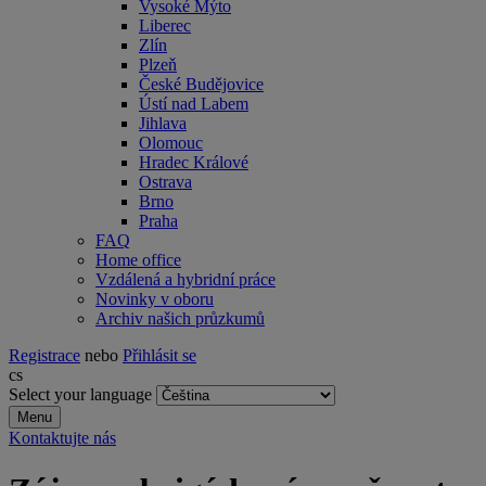
Vysoké Mýto
Liberec
Zlín
Plzeň
České Budějovice
Ústí nad Labem
Jihlava
Olomouc
Hradec Králové
Ostrava
Brno
Praha
FAQ
Home office
Vzdálená a hybridní práce
Novinky v oboru
Archiv našich průzkumů
Registrace
nebo
Přihlásit se
cs
Select your language
Menu
Kontaktujte nás