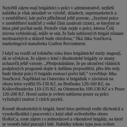
Největší zájem mají brigádníci o práci v administrativě, nejširší
nabídka je však aktuálně ve výrobě, skladech, supermarketech a
v zemědělství, kde počet příležitostí ještě poroste. „Sezónní práce
v zemědělství tradičně z velké části zastávali cizinci, se kterými se
letos plně počítat nedá. Protože však nejde o práci, kterou Češi
zrovna vyhledávají, může se stát, že řada nabízených brigád zůstane
neobsazených a sklizeň bude ohrožena,“ říká Jitka Součková,
marketingová manažerka Grafton Recruitment.
I když na rozdíl od loňského roku letos brigádnické mzdy stagnují,
dá se očekávat, že zájem o letní i dlouhodobé brigády ze strany
uchazečů ještě vzroste. „Předpokládáme, že po ukončení vládních
podpůrných programů dojde k dalšímu propouštění, přes léto tedy
bude hledat práci či brigádu rostoucí počet lidí,“ vysvětluje Jitka
Součková. Například na Ostravsku si brigádník v závislosti na
oboru letos vydělá 95-150 Kč, na Brněnsku 120-160 Kč, na
Královéhradecku 110-135 Kč, na Olomoucku 100-130 Kč a v Praze
120-200 Kč. Horní sazba je ovšem nabízena pouze za práci
vyžadující znalost 2 cizích jazyků.
Kromě dlouhodobých brigád, které letos preferují vedle důchodců a
vysokoškoláků i pracovníci z krizí silně ovlivněného oboru
HoReCa, roste zájem i o jednorázové a víkendové brigády, na které
se vesměs hlásí pracující lidé. Nabídky tohoto typu jsou ovšem