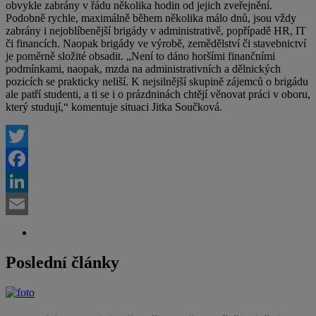
obvykle zabrány v řádu několika hodin od jejich zveřejnění.
Podobně rychle, maximálně během několika málo dnů, jsou vždy
zabrány i nejoblíbenější brigády v administrativě, popřípadě HR, IT
či financích. Naopak brigády ve výrobě, zemědělství či stavebnictví
je poměrně složité obsadit. „Není to dáno horšími finančními
podmínkami, naopak, mzda na administrativních a dělnických
pozicích se prakticky neliší. K nejsilnější skupině zájemců o brigádu
ale patří studenti, a ti se i o prázdninách chtějí věnovat práci v oboru,
který studují,“ komentuje situaci Jitka Součková.
Twitter
Facebook
LinkedIn
Email
Poslední články