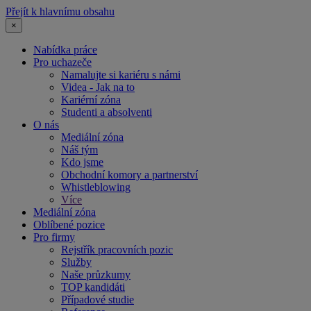
Přejít k hlavnímu obsahu
×
Nabídka práce
Pro uchazeče
Namalujte si kariéru s námi
Videa - Jak na to
Kariérní zóna
Studenti a absolventi
O nás
Mediální zóna
Náš tým
Kdo jsme
Obchodní komory a partnerství
Whistleblowing
Více
Mediální zóna
Oblíbené pozice
Pro firmy
Rejstřík pracovních pozic
Služby
Naše průzkumy
TOP kandidáti
Případové studie