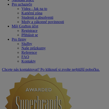
Pro uchazeče
Videa - Jak na to
Kariérní zóna
Studenti a absolventi
Mzdy a zákonné povinnosti
Můj Grafton účet
Registrace
Přihlásit se
Pro firmy
Služby
Naše průzkumy
Reference
FAQ
Kontakty
Chcete nás kontaktovat? Po kliknutí si zvolte nejbližší pobočku.