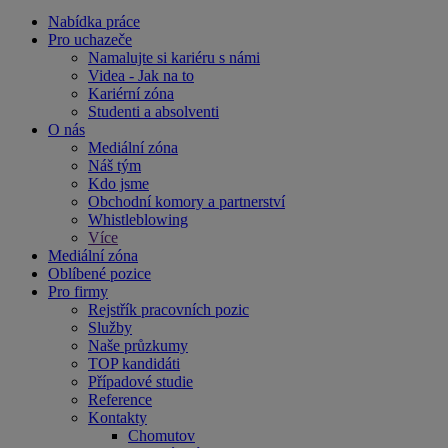
Nabídka práce
Pro uchazeče
Namalujte si kariéru s námi
Videa - Jak na to
Kariérní zóna
Studenti a absolventi
O nás
Mediální zóna
Náš tým
Kdo jsme
Obchodní komory a partnerství
Whistleblowing
Více
Mediální zóna
Oblíbené pozice
Pro firmy
Rejstřík pracovních pozic
Služby
Naše průzkumy
TOP kandidáti
Případové studie
Reference
Kontakty
Chomutov