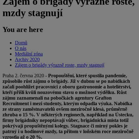
Zájem o brigády výrazně roste,
mzdy stagnují
You are here
Domů
O nás
Mediální zóna
Archiv 2020
Zájem o brigády výrazně roste, mzdy stagnují
Praha 2. června 2020 -
Propouštění, které spustila pandemie,
způsobilo růst zájmu o brigády. Již v dubnu se po nabídkách
začali poohlížet pracovníci z oboru gastronomie a hoteliérství,
kteří přišli kvůli nouzovému stavu o možnost výdělku. Růst
zájmu zaznamenali na pobočkách agentury Grafton
Recruitment i mezi studenty, kterým odpadla výuka. Nabídka
ze strany zaměstnavatelů ovšem meziročně klesá, průměrně
zhruba o 15 %. V některých regionech, například na Ústecku,
firmy brigádníky nepoptávají vůbec, brigádnická místa totiž
pokrývají propuštěnými kolegy. Stagnace či mírný pokles je
patrný i u hodinové mzdy, ta přitom v loňském roce meziročně
vzrostla až o 20 %.