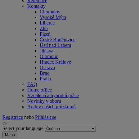
Reference
Kontakty
Chomutov
Vysoké Mýto
Liberec
Zlín
Plzeň
České Budějovice
Ústí nad Labem
Jihlava
Olomouc
Hradec Králové
Ostrava
Brno
Praha
FAQ
Home office
Vzdálená a hybridní práce
Novinky v oboru
Archiv našich průzkumů
Registrace
nebo
Přihlásit se
cs
Select your language
Menu