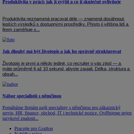
Produktivita v práci: jak ji zvýšit a co ji skutečně ovlivňuje
Produktivita neznamená pracovat déle — znamená dosáhnout 
lepších výsledků s dostupnými prostředky. Přesto ji většina lidí a 
firem zaměňuje s...
Jak dlouhý má být životopis a jak ho správně strukturovat
Životopis je první a někdy jediné, co recruiter o vás zjistí — a 
máte průměrně 6 až 10 sekund, abyste zaujali. Délka, struktura a 
obsah...
Nábor specialistů s němčinou
Pomáháme firmám najít specialisty s němčinou pro zákaznický
servis, HR, finance, obchod, IT i technické pozice. Ověřujeme nejen
jazykové znalosti...
Pracujte pro Grafton
Nabídka práce