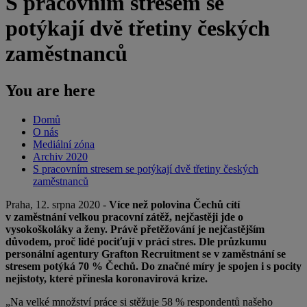
S pracovním stresem se
potýkají dvě třetiny českých
zaměstnanců
You are here
Domů
O nás
Mediální zóna
Archiv 2020
S pracovním stresem se potýkají dvě třetiny českých
zaměstnanců
Praha, 12. srpna 2020 -
Více než polovina Čechů cítí
v zaměstnání velkou pracovní zátěž, nejčastěji jde o
vysokoškoláky a ženy. Právě přetěžování je nejčastějším
důvodem, proč lidé pociťují v práci stres. Dle průzkumu
personální agentury Grafton Recruitment se v zaměstnání se
stresem potýká 70 % Čechů. Do značné míry je spojen i s pocity
nejistoty, které přinesla koronavirová krize.
„Na velké množství práce si stěžuje 58 % respondentů našeho