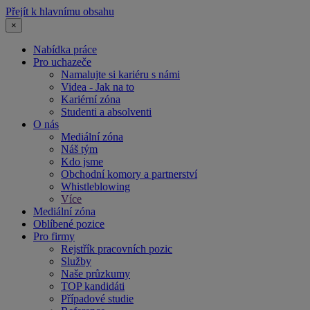
Přejít k hlavnímu obsahu
×
Nabídka práce
Pro uchazeče
Namalujte si kariéru s námi
Videa - Jak na to
Kariérní zóna
Studenti a absolventi
O nás
Mediální zóna
Náš tým
Kdo jsme
Obchodní komory a partnerství
Whistleblowing
Více
Mediální zóna
Oblíbené pozice
Pro firmy
Rejstřík pracovních pozic
Služby
Naše průzkumy
TOP kandidáti
Případové studie