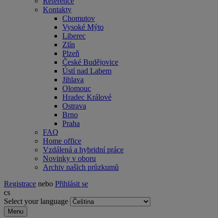
Reference
Kontakty
Chomutov
Vysoké Mýto
Liberec
Zlín
Plzeň
České Budějovice
Ústí nad Labem
Jihlava
Olomouc
Hradec Králové
Ostrava
Brno
Praha
FAQ
Home office
Vzdálená a hybridní práce
Novinky v oboru
Archiv našich průzkumů
Registrace
nebo
Přihlásit se
cs
Select your language
Menu