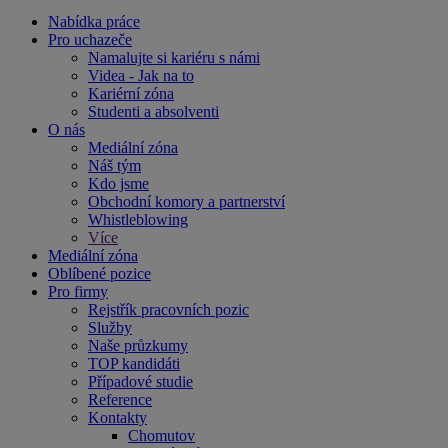
Nabídka práce
Pro uchazeče
Namalujte si kariéru s námi
Videa - Jak na to
Kariérní zóna
Studenti a absolventi
O nás
Mediální zóna
Náš tým
Kdo jsme
Obchodní komory a partnerství
Whistleblowing
Více
Mediální zóna
Oblíbené pozice
Pro firmy
Rejstřík pracovních pozic
Služby
Naše průzkumy
TOP kandidáti
Případové studie
Reference
Kontakty
Chomutov