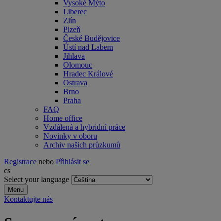
Vysoké Mýto
Liberec
Zlín
Plzeň
České Budějovice
Ústí nad Labem
Jihlava
Olomouc
Hradec Králové
Ostrava
Brno
Praha
FAQ
Home office
Vzdálená a hybridní práce
Novinky v oboru
Archiv našich průzkumů
Registrace
nebo
Přihlásit se
cs
Select your language
Menu
Kontaktujte nás