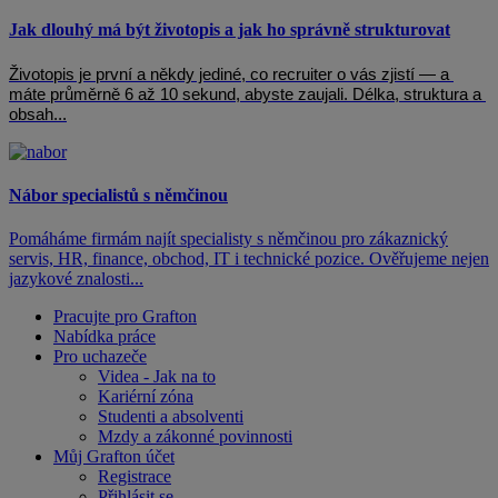
Jak dlouhý má být životopis a jak ho správně strukturovat
Životopis je první a někdy jediné, co recruiter o vás zjistí — a 
máte průměrně 6 až 10 sekund, abyste zaujali. Délka, struktura a 
obsah...
Nábor specialistů s němčinou
Pomáháme firmám najít specialisty s němčinou pro zákaznický
servis, HR, finance, obchod, IT i technické pozice. Ověřujeme nejen
jazykové znalosti...
Pracujte pro Grafton
Nabídka práce
Pro uchazeče
Videa - Jak na to
Kariérní zóna
Studenti a absolventi
Mzdy a zákonné povinnosti
Můj Grafton účet
Registrace
Přihlásit se