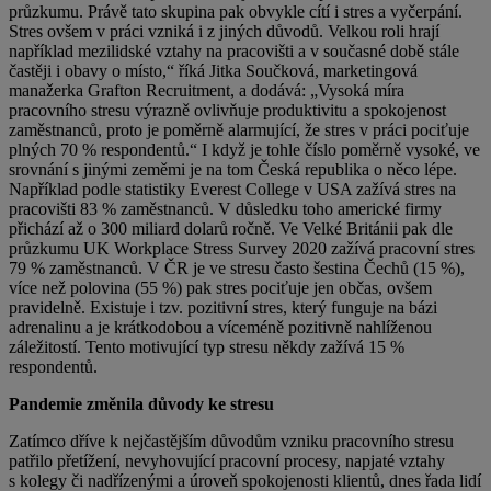
průzkumu. Právě tato skupina pak obvykle cítí i stres a vyčerpání.
Stres ovšem v práci vzniká i z jiných důvodů. Velkou roli hrají
například mezilidské vztahy na pracovišti a v současné době stále
častěji i obavy o místo,“ říká Jitka Součková, marketingová
manažerka Grafton Recruitment, a dodává: „Vysoká míra
pracovního stresu výrazně ovlivňuje produktivitu a spokojenost
zaměstnanců, proto je poměrně alarmující, že stres v práci pociťuje
plných 70 % respondentů.“ I když je tohle číslo poměrně vysoké, ve
srovnání s jinými zeměmi je na tom Česká republika o něco lépe.
Například podle statistiky Everest College v USA zažívá stres na
pracovišti 83 % zaměstnanců. V důsledku toho americké firmy
přichází až o 300 miliard dolarů ročně. Ve Velké Británii pak dle
průzkumu UK Workplace Stress Survey 2020 zažívá pracovní stres
79 % zaměstnanců. V ČR je ve stresu často šestina Čechů (15 %),
více než polovina (55 %) pak stres pociťuje jen občas, ovšem
pravidelně. Existuje i tzv. pozitivní stres, který funguje na bázi
adrenalinu a je krátkodobou a víceméně pozitivně nahlíženou
záležitostí. Tento motivující typ stresu někdy zažívá 15 %
respondentů.
Pandemie změnila důvody ke stresu
Zatímco dříve k nejčastějším důvodům vzniku pracovního stresu
patřilo přetížení, nevyhovující pracovní procesy, napjaté vztahy
s kolegy či nadřízenými a úroveň spokojenosti klientů, dnes řada lidí