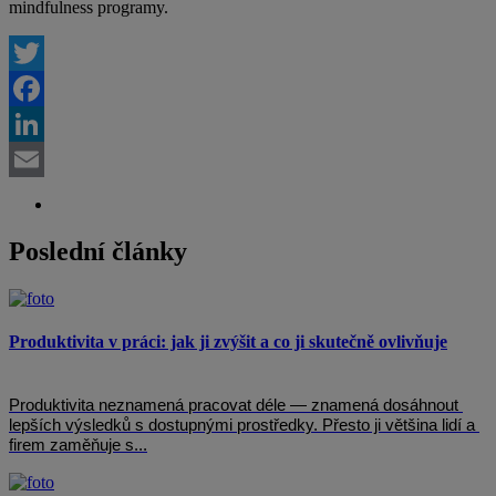
mindfulness programy.
Twitter
Facebook
LinkedIn
Email
Poslední články
Produktivita v práci: jak ji zvýšit a co ji skutečně ovlivňuje
Produktivita neznamená pracovat déle — znamená dosáhnout 
lepších výsledků s dostupnými prostředky. Přesto ji většina lidí a 
firem zaměňuje s...