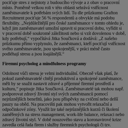
pociťuje stres z nejistoty z budoucího vývoje a z obav o pracovní
místo. Poměrně velkou roli v této oblasti sehrává vstřícnost
zaměstnavatele k potřebám svých lidí. Tu dle průzkumu Grafton
Recruitment pociťuje 56 % respondentů a obvykle má podobu
flexibility. „Nejdůležitější pro české zaměstnance v tomto ohledu je,
když jim zaměstnavatel umožní upravit si pracovní dobu, vyřídit si
v pracovní době soukromé záležitosti nebo si vzít dovolenou v době,
kdy potřebují,“ vypočítává Jitka Součková a dodává: „Z našeho
průzkumu přímo vyplynulo, že zaměstnanci, kteří pociťují vstřícnost
svého zaměstnavatele, jsou spokojenější, v práci méně často
podléhají stresu a jsou loajálnější.“
Firemní psycholog a mindfulness programy
Odolnost vůči stresu je velmi individuální. Obecně však platí, že
pokud zaměstnavatelé chtějí produktivní a spokojené zaměstnance,
měli by se snažit nastavit zdravé a příjemné firemní prostředí a
kulturu,“ popisuje Jitka Součková. Zaměstnavatelé tak mohou např.
podporovat zdravý životní styl svých zaměstnanců pomocí
nejrůznějších benefitů, jako jsou příspěvky na cvičení nebo delší
pauzy na oběd. Na pracovišti pak mohou vytvořit relaxační a
odpočinkové zóny. Využít lze také nejrůznějších kurzů či školení
zaměřených na stress management, work-life balance, relaxaci nebo
zdravý životní styl. V době nouzového stavu a koronavirové krize
zavedla celá řada firem i služby firemních psychologů či tzv.