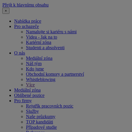
Přejít k hlavnímu obsahu
×
Nabídka práce
Pro uchazeče
Namalujte si kariéru s námi
Videa - Jak na to
Kariérní zóna
Studenti a absolventi
O nás
Mediální zóna
Náš tým
Kdo jsme
Obchodní komory a partnerství
Whistleblowing
Více
Mediální zóna
Oblíbené pozice
Pro firmy
Rejstřík pracovních pozic
Služby
Naše průzkumy
TOP kandidáti
Případové studie