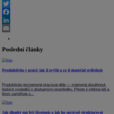
Twitter
Facebook
LinkedIn
Email
Poslední články
Produktivita v práci: jak ji zvýšit a co ji skutečně ovlivňuje
Produktivita neznamená pracovat déle — znamená dosáhnout 
lepších výsledků s dostupnými prostředky. Přesto ji většina lidí a 
firem zaměňuje s...
Jak dlouhý má být životopis a jak ho správně strukturovat