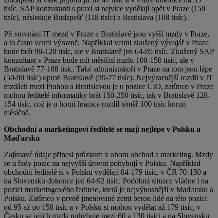
tisíc. SAP konzultanti s praxí si nejvíce vydělají opět v Praze (150
tisíc), následuje Budapešť (118 tisíc) a Bratislava (108 tisíc).
Při srovnání IT mezd v Praze a Bratislavě jsou vyšší mzdy v Praze,
a to často velmi výrazně. Například velmi zkušený vývojář v Praze
bude brát 90-120 tisíc, ale v Bratislavě jen 64-95 tisíc. Zkušený SAP
konzultant v Praze bude mít měsíční mzdu 100-150 tisíc, ale v
Bratislavě 77-108 tisíc. Také administrátoři v Praze na tom jsou lépe
(50-90 tisíc) oproti Bratislavě (39-77 tisíc). Nejvýraznější rozdíl v IT
mzdách mezi Prahou a Bratislavou je u pozice CIO, zatímco v Praze
mohou ředitelé informatiky brát 150-250 tisíc, tak v Bratislavě 128-
154 tisíc, což je u horní hranice rozdíl téměř 100 tisíc korun
měsíčně.
Obchodní a marketingoví ředitelé se mají nejlépe v Polsku a
Maďarsku
Zajímavé údaje přinesl průzkum v oboru obchod a marketing. Mzdy
se u řady pozic na nejvyšší úrovni pohybují v Polsku. Například
obchodní ředitelé si v Polsku vydělají 84-179 tisíc, v ČR 70-150 a
na Slovensku dokonce jen 64-92 tisíc. Podobná situace vládne i na
pozici marketingového ředitele, která je nejvýnosnější v Maďarsku a
Polsku. Zatímco v prvně jmenované zemi berou lidé na této pozici
od 95 až po 158 tisíc a v Polsku si mohou vydělat až 179 tisíc, v
Česku se jejich mzda pohybuje mezi 60 a 130 tisíci a na Slovensku