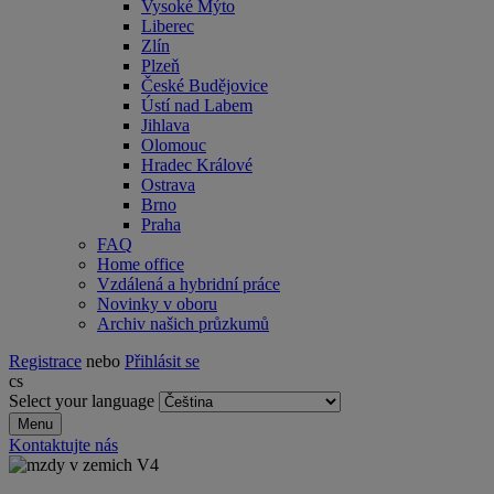
Vysoké Mýto
Liberec
Zlín
Plzeň
České Budějovice
Ústí nad Labem
Jihlava
Olomouc
Hradec Králové
Ostrava
Brno
Praha
FAQ
Home office
Vzdálená a hybridní práce
Novinky v oboru
Archiv našich průzkumů
Registrace
nebo
Přihlásit se
cs
Select your language
Menu
Kontaktujte nás