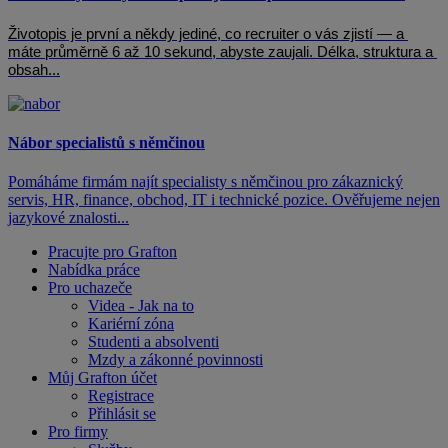
Životopis je první a někdy jediné, co recruiter o vás zjistí — a 
máte průměrně 6 až 10 sekund, abyste zaujali. Délka, struktura a 
obsah...
Nábor specialistů s němčinou
Pomáháme firmám najít specialisty s němčinou pro zákaznický
servis, HR, finance, obchod, IT i technické pozice. Ověřujeme nejen
jazykové znalosti...
Pracujte pro Grafton
Nabídka práce
Pro uchazeče
Videa - Jak na to
Kariérní zóna
Studenti a absolventi
Mzdy a zákonné povinnosti
Můj Grafton účet
Registrace
Přihlásit se
Pro firmy