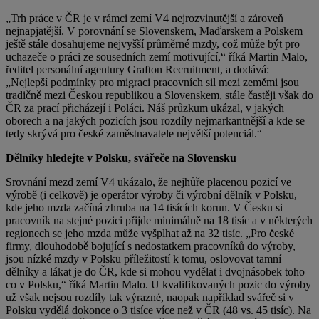
„Trh práce v ČR je v rámci zemí V4 nejrozvinutější a zároveň
nejnapjatější. V porovnání se Slovenskem, Maďarskem a Polskem
ještě stále dosahujeme nejvyšší průměrné mzdy, což může být pro
uchazeče o práci ze sousedních zemí motivující,“ říká Martin Malo,
ředitel personální agentury Grafton Recruitment, a dodává:
„Nejlepší podmínky pro migraci pracovních sil mezi zeměmi jsou
tradičně mezi Českou republikou a Slovenskem, stále častěji však do
ČR za prací přicházejí i Poláci. Náš průzkum ukázal, v jakých
oborech a na jakých pozicích jsou rozdíly nejmarkantnější a kde se
tedy skrývá pro české zaměstnavatele největší potenciál.“
Dělníky hledejte v Polsku, svářeče na Slovensku
Srovnání mezd zemí V4 ukázalo, že nejhůře placenou pozicí ve
výrobě (i celkově) je operátor výroby či výrobní dělník v Polsku,
kde jeho mzda začíná zhruba na 14 tisících korun. V Česku si
pracovník na stejné pozici přijde minimálně na 18 tisíc a v některých
regionech se jeho mzda může vyšplhat až na 32 tisíc. „Pro české
firmy, dlouhodobě bojující s nedostatkem pracovníků do výroby,
jsou nízké mzdy v Polsku příležitostí k tomu, oslovovat tamní
dělníky a lákat je do ČR, kde si mohou vydělat i dvojnásobek toho
co v Polsku,“ říká Martin Malo. U kvalifikovaných pozic do výroby
už však nejsou rozdíly tak výrazné, naopak například svářeč si v
Polsku vydělá dokonce o 3 tisíce více než v ČR (48 vs. 45 tisíc). Na