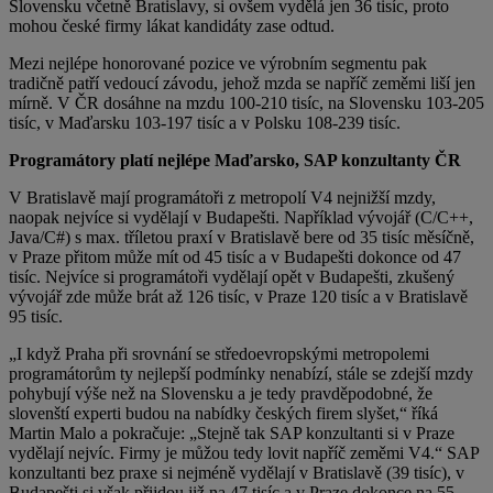
Slovensku včetně Bratislavy, si ovšem vydělá jen 36 tisíc, proto
mohou české firmy lákat kandidáty zase odtud.
Mezi nejlépe honorované pozice ve výrobním segmentu pak
tradičně patří vedoucí závodu, jehož mzda se napříč zeměmi liší jen
mírně. V ČR dosáhne na mzdu 100-210 tisíc, na Slovensku 103-205
tisíc, v Maďarsku 103-197 tisíc a v Polsku 108-239 tisíc.
Programátory platí nejlépe Maďarsko, SAP konzultanty ČR
V Bratislavě mají programátoři z metropolí V4 nejnižší mzdy,
naopak nejvíce si vydělají v Budapešti. Například vývojář (C/C++,
Java/C#) s max. tříletou praxí v Bratislavě bere od 35 tisíc měsíčně,
v Praze přitom může mít od 45 tisíc a v Budapešti dokonce od 47
tisíc. Nejvíce si programátoři vydělají opět v Budapešti, zkušený
vývojář zde může brát až 126 tisíc, v Praze 120 tisíc a v Bratislavě
95 tisíc.
„I když Praha při srovnání se středoevropskými metropolemi
programátorům ty nejlepší podmínky nenabízí, stále se zdejší mzdy
pohybují výše než na Slovensku a je tedy pravděpodobné, že
slovenští experti budou na nabídky českých firem slyšet,“ říká
Martin Malo a pokračuje: „Stejně tak SAP konzultanti si v Praze
vydělají nejvíc. Firmy je můžou tedy lovit napříč zeměmi V4.“ SAP
konzultanti bez praxe si nejméně vydělají v Bratislavě (39 tisíc), v
Budapešti si však přijdou již na 47 tisíc a v Praze dokonce na 55