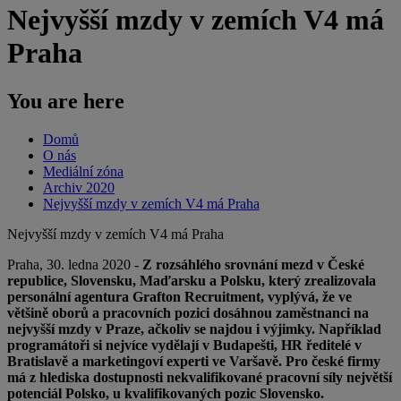
Nejvyšší mzdy v zemích V4 má
Praha
You are here
Domů
O nás
Mediální zóna
Archiv 2020
Nejvyšší mzdy v zemích V4 má Praha
Nejvyšší mzdy v zemích V4 má Praha
Praha, 30. ledna 2020 -
Z rozsáhlého srovnání mezd v České
republice, Slovensku, Maďarsku a Polsku, který zrealizovala
personální agentura Grafton Recruitment, vyplývá, že ve
většině oborů a pracovních pozici dosáhnou zaměstnanci na
nejvyšší mzdy v Praze, ačkoliv se najdou i výjimky. Například
programátoři si nejvíce vydělají v Budapešti, HR ředitelé v
Bratislavě a marketingoví experti ve Varšavě. Pro české firmy
má z hlediska dostupnosti nekvalifikované pracovní síly největší
potenciál Polsko, u kvalifikovaných pozic Slovensko.