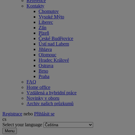
Reference
Kontakty
Chomutov
Vysoké Mýto
Liberec
Zlín
Plzeň
České Budějovice
Ústí nad Labem
Jihlava
Olomouc
Hradec Králové
Ostrava
Brno
Praha
FAQ
Home office
Vzdálená a hybridní práce
Novinky v oboru
Archiv našich průzkumů
Registrace
nebo
Přihlásit se
cs
Select your language
Menu