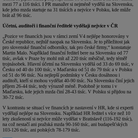
mezi 77 a 116 tisíci. I PR manažer si nejméně vydělá na Slovensku,
kde jeho mzda startuje na 31 tisících a nejvíce v Polsku, kde může
brát až 96 tisíc.
Účetní, auditoři i finanční ředitelé vydělají nejvíce v ČR
„Pozice ve financích jsou v rámci zemí V4 nejlépe honorovány v
České republice, nejhůř naopak na Slovensku. Je to příležitost jak
pro slovenské finanční odborníky, tak pro české firmy,“ konstatuje
Martin Malo. Například finanční ředitel bere na Slovensku od 77
tisíc, avšak v Praze by mohl mít až 220 tisíc měsíčně, tedy téměř
trojnásobek. Hlavní účetní na Slovensku vydělá od 33 do 69 tisíc, v
Česku od 40 do 100 tisíc, v Maďarsku od 51 do 79 tisíc a v Polsku
od 51 do 96 tisíc. Na nejlepší podmínky v Česku dosáhnou i
auditoři, kteří si mohou vydělat 40-90 tisíc. Na Slovensku činí jejich
příjem 26-44 tisíc, tedy výrazně méně. Podobně je tomu i v
Maďarsku, kde jejich mzda činí 28-43 tisíc. V Polsku si přijdou na
30-72 tisíc.
V kontrastu se situací ve financích je nastavení v HR, kde si experti
vydělají nejlépe na Slovensku. Například HR ředitel s více než 10
lety zkušeností si nejvíce může vydělat v Bratislavě (116-192 tisíc),
na což nestačí ani pražská mzda 90-160 tisíc, ani budapešťských
103-126 tisíc, ani polských 78-179 tisíc.