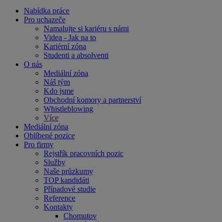
Nabídka práce
Pro uchazeče
Namalujte si kariéru s námi
Videa - Jak na to
Kariérní zóna
Studenti a absolventi
O nás
Mediální zóna
Náš tým
Kdo jsme
Obchodní komory a partnerství
Whistleblowing
Více
Mediální zóna
Oblíbené pozice
Pro firmy
Rejstřík pracovních pozic
Služby
Naše průzkumy
TOP kandidáti
Případové studie
Reference
Kontakty
Chomutov