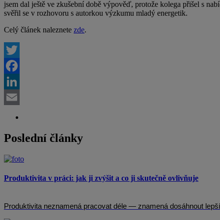
jsem dal ještě ve zkušební době výpověď, protože kolega přišel s nabíd
svěřil se v rozhovoru s autorkou výzkumu mladý energetik.
Celý článek naleznete
zde
.
Twitter
Facebook
LinkedIn
Email
Poslední články
Produktivita v práci: jak ji zvýšit a co ji skutečně ovlivňuje
Produktivita neznamená pracovat déle — znamená dosáhnout lepších 