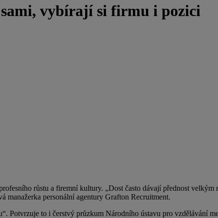
 sami, vybírají si firmu i pozici
 profesního růstu a firemní kultury. „Dost často dávají přednost velký
ová manažerka personální agentury Grafton Recruitment.
iéru“. Potvrzuje to i čerstvý průzkum Národního ústavu pro vzdělávání 