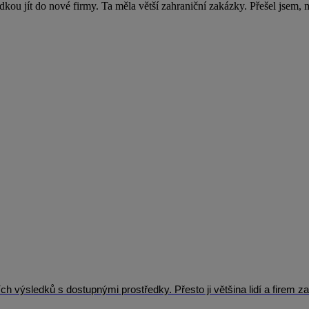
kou jít do nové firmy. Ta měla větší zahraniční zakázky. Přešel jsem, mo
výsledků s dostupnými prostředky. Přesto ji většina lidí a firem za