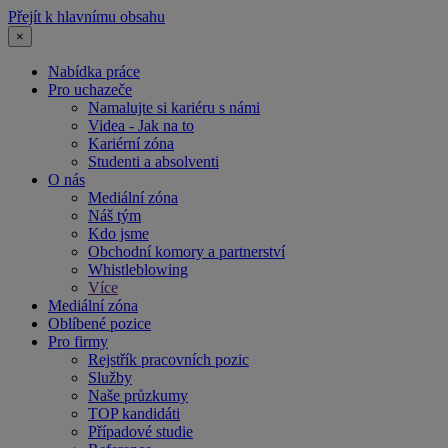
Přejít k hlavnímu obsahu
×
Nabídka práce
Pro uchazeče
Namalujte si kariéru s námi
Videa - Jak na to
Kariérní zóna
Studenti a absolventi
O nás
Mediální zóna
Náš tým
Kdo jsme
Obchodní komory a partnerství
Whistleblowing
Více
Mediální zóna
Oblíbené pozice
Pro firmy
Rejstřík pracovních pozic
Služby
Naše průzkumy
TOP kandidáti
Případové studie