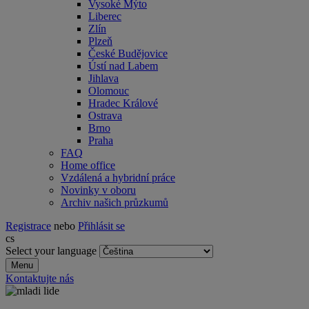
Vysoké Mýto
Liberec
Zlín
Plzeň
České Budějovice
Ústí nad Labem
Jihlava
Olomouc
Hradec Králové
Ostrava
Brno
Praha
FAQ
Home office
Vzdálená a hybridní práce
Novinky v oboru
Archiv našich průzkumů
Registrace
nebo
Přihlásit se
cs
Select your language
Menu
Kontaktujte nás