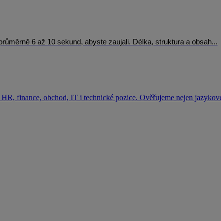
e průměrně 6 až 10 sekund, abyste zaujali. Délka, struktura a obsah...
HR, finance, obchod, IT i technické pozice. Ověřujeme nejen jazykové 