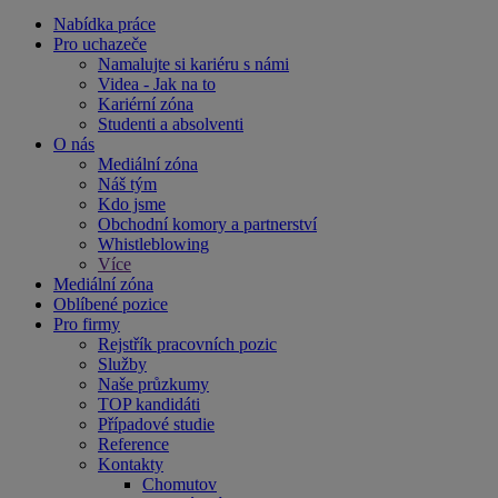
Nabídka práce
Pro uchazeče
Namalujte si kariéru s námi
Videa - Jak na to
Kariérní zóna
Studenti a absolventi
O nás
Mediální zóna
Náš tým
Kdo jsme
Obchodní komory a partnerství
Whistleblowing
Více
Mediální zóna
Oblíbené pozice
Pro firmy
Rejstřík pracovních pozic
Služby
Naše průzkumy
TOP kandidáti
Případové studie
Reference
Kontakty
Chomutov