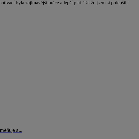
tivací byla zajímavější práce a lepší plat. Takže jsem si polepšil,“
měňuje s...