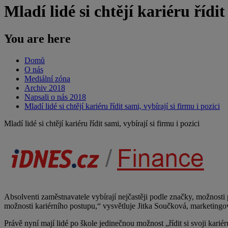
Mladí lidé si chtějí kariéru řídit
You are here
Domů
O nás
Mediální zóna
Archiv 2018
Napsali o nás 2018
Mladí lidé si chtějí kariéru řídit sami, vybírají si firmu i pozici
Mladí lidé si chtějí kariéru řídit sami, vybírají si firmu i pozici
Absolventi zaměstnavatele vybírají nejčastěji podle značky, možnosti
možnosti kariérního postupu,“ vysvětluje Jitka Součková, marketing
Právě nyní mají lidé po škole jedinečnou možnost „řídit si svoji kar