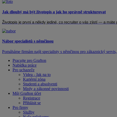
Jak dlouhý má být životopis a jak ho správně strukturovat
Životopis je první a někdy jediné, co recruiter o vás zjistí — a mát
Nábor specialistů s němčinou
Pomáháme firmám najít specialisty s němčinou pro zákaznický servis, 
Pracujte pro Grafton
Nabídka práce
Pro uchazeče
Videa - Jak na to
Kariérní zóna
Studenti a absolventi
Mzdy a zákonné povinnosti
Můj Grafton účet
Registrace
Přihlásit se
Pro firmy
Služby
Naše průzkumy