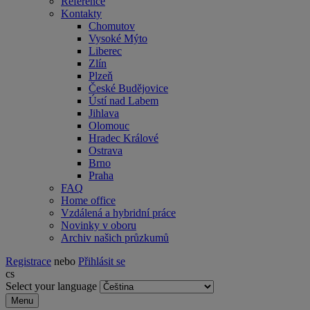
Reference
Kontakty
Chomutov
Vysoké Mýto
Liberec
Zlín
Plzeň
České Budějovice
Ústí nad Labem
Jihlava
Olomouc
Hradec Králové
Ostrava
Brno
Praha
FAQ
Home office
Vzdálená a hybridní práce
Novinky v oboru
Archiv našich průzkumů
Registrace
nebo
Přihlásit se
cs
Select your language
Menu