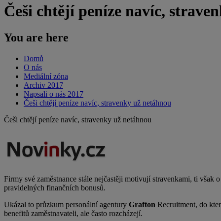
Češi chtějí peníze navíc, strav
You are here
Domů
O nás
Mediální zóna
Archiv 2017
Napsali o nás 2017
Češi chtějí peníze navíc, stravenky už netáhnou
Češi chtějí peníze navíc, stravenky už netáhnou
Firmy své zaměstnance stále nejčastěji motivují stravenkami, ti však o
pravidelných finančních bonusů.
Ukázal to průzkum personální agentury
Grafton
Recruitment, do kter
benefitů zaměstnavateli, ale často rozcházejí.