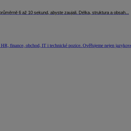
e průměrně 6 až 10 sekund, abyste zaujali. Délka, struktura a obsah...
HR, finance, obchod, IT i technické pozice. Ověřujeme nejen jazykové 