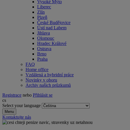
Vysoké Mýto
Liberec
Zlín
Plzeň
České Budějovice
Ústí nad Labem
Jihlava
Olomouc
Hradec Králové
Ostrava
Brno
Praha
FAQ
Home office
Vzdálená a hybridní práce
Novinky v oboru
Archiv našich průzkumů
Registrace
nebo
Přihlásit se
cs
Select your language
Menu
Kontaktujte nás