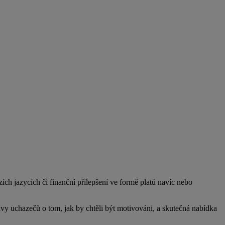
zích jazycích či finanční přilepšení ve formě platů navíc nebo
avy uchazečů o tom, jak by chtěli být motivováni, a skutečná nabídka