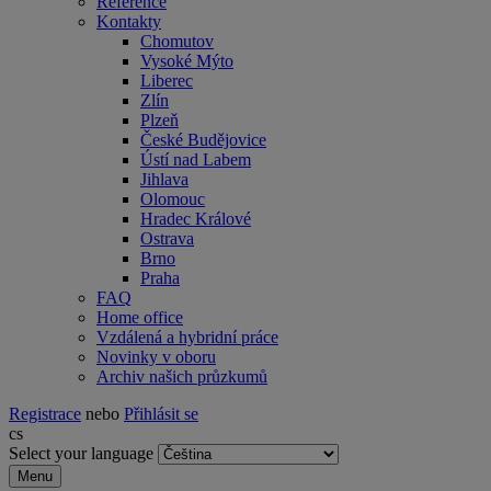
Reference
Kontakty
Chomutov
Vysoké Mýto
Liberec
Zlín
Plzeň
České Budějovice
Ústí nad Labem
Jihlava
Olomouc
Hradec Králové
Ostrava
Brno
Praha
FAQ
Home office
Vzdálená a hybridní práce
Novinky v oboru
Archiv našich průzkumů
Registrace
nebo
Přihlásit se
cs
Select your language
Menu