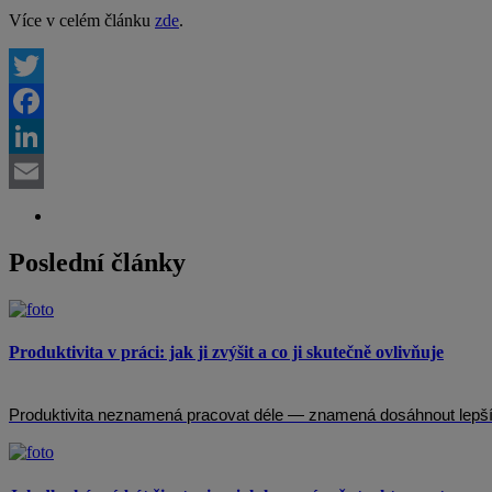
Více v celém článku
zde
.
Twitter
Facebook
LinkedIn
Email
Poslední články
Produktivita v práci: jak ji zvýšit a co ji skutečně ovlivňuje
Produktivita neznamená pracovat déle — znamená dosáhnout lepších 