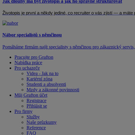
Jak dlouhý má být životopis a jak ho správně strukturovat
Životopis je první a někdy jediné, co recruiter o vás zjistí — a mát
Nábor specialistů s němčinou
Pomáháme firmám najít specialisty s němčinou pro zákaznický servis, 
Pracujte pro Grafton
Nabídka práce
Pro uchazeče
Videa - Jak na to
Kariérní zóna
Studenti a absolventi
Mzdy a zákonné povinnosti
Můj Grafton účet
Registrace
Přihlásit se
Pro firmy
Služby
Naše průzkumy
Reference
FAQ