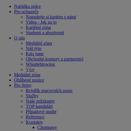
Nabídka práce
Pro uchazeče
Namalujte si kariéru s námi
Videa - Jak na to
Kariérní zóna
Studenti a absolventi
O nás
Mediální zóna
Náš tým
Kdo jsme
Obchodní komory a partnerství
Whistleblowing
Více
Mediální zóna
Oblíbené pozice
Pro firmy
Rejstřík pracovních pozic
Služby
Naše průzkumy
TOP kandidáti
Případové studie
Reference
Kontakty
Chomutov