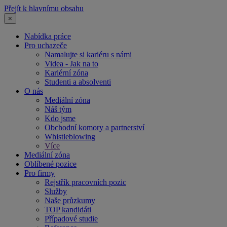
Přejít k hlavnímu obsahu
×
Nabídka práce
Pro uchazeče
Namalujte si kariéru s námi
Videa - Jak na to
Kariérní zóna
Studenti a absolventi
O nás
Mediální zóna
Náš tým
Kdo jsme
Obchodní komory a partnerství
Whistleblowing
Více
Mediální zóna
Oblíbené pozice
Pro firmy
Rejstřík pracovních pozic
Služby
Naše průzkumy
TOP kandidáti
Případové studie