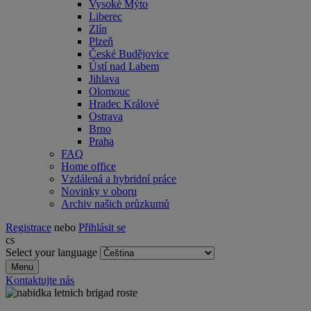
Vysoké Mýto
Liberec
Zlín
Plzeň
České Budějovice
Ústí nad Labem
Jihlava
Olomouc
Hradec Králové
Ostrava
Brno
Praha
FAQ
Home office
Vzdálená a hybridní práce
Novinky v oboru
Archiv našich průzkumů
Registrace
nebo
Přihlásit se
cs
Select your language
Menu
Kontaktujte nás