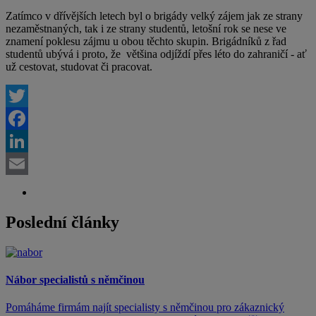
Zatímco v dřívějších letech byl o brigády velký zájem jak ze strany
nezaměstnaných, tak i ze strany studentů, letošní rok se nese ve
znamení poklesu zájmu u obou těchto skupin. Brigádníků z řad
studentů ubývá i proto, že většina odjíždí přes léto do zahraničí - ať
už cestovat, studovat či pracovat.
Twitter
Facebook
LinkedIn
Email
Poslední články
Nábor specialistů s němčinou
Pomáháme firmám najít specialisty s němčinou pro zákaznický