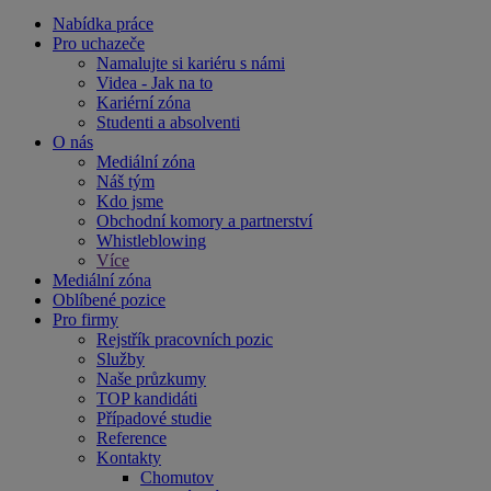
Nabídka práce
Pro uchazeče
Namalujte si kariéru s námi
Videa - Jak na to
Kariérní zóna
Studenti a absolventi
O nás
Mediální zóna
Náš tým
Kdo jsme
Obchodní komory a partnerství
Whistleblowing
Více
Mediální zóna
Oblíbené pozice
Pro firmy
Rejstřík pracovních pozic
Služby
Naše průzkumy
TOP kandidáti
Případové studie
Reference
Kontakty
Chomutov