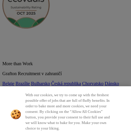
More than Work
Grafton Recruitment v zahraničí
Belgie
Brazílie
Bulharsko
Česká republika
Chorvatsko
Dánsko
Estonsko
Francie
Indie
Itálie
Kolumbie
Litva
Lotyšsko
Maďarsko
Mexiko
Německo
Nizozemsko
Norsko
Polsko
Portugalsko
With our cookies, we try to come up with the freshest
Rumunsko
Slovensko
Španělsko
Srbsko
Švýcarsko
Turecko
Velká
possible offer of jobs that are full of fluffy benefits. In
Británie
order to bake more and more cookies, we need your
consent. By clicking on the “Allow All Cookies”
©2026 Všechna práva vyhrazena Grafton Recruitment
button, you provide your consent to their full use and
we will know what to bake for you. Make your own
Ochrana osobních údajů
Zásady používání cookies
Všeobecné
choice to your liking.
podmínky
Digitální přístupnost
Інформація про обробку