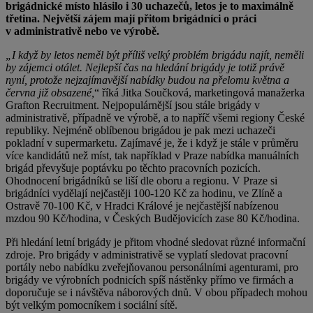
brigádnické místo hlásilo i 30 uchazečů, letos je to maximálně
třetina. Největší zájem mají přitom brigádníci o práci
v administrativě nebo ve výrobě.
„I když by letos neměl být příliš velký problém brigádu najít, neměli
by zájemci otálet. Nejlepší čas na hledání brigády je totiž právě
nyní, protože nejzajímavější nabídky budou na přelomu května a
června již obsazené,
“ říká Jitka Součková, marketingová manažerka
Grafton Recruitment. Nejpopulárnější jsou stále brigády v
administrativě, případně ve výrobě, a to napříč všemi regiony České
republiky. Nejméně oblíbenou brigádou je pak mezi uchazeči
pokladní v supermarketu. Zajímavé je, že i když je stále v průměru
více kandidátů než míst, tak například v Praze nabídka manuálních
brigád převyšuje poptávku po těchto pracovních pozicích.
Ohodnocení brigádníků se liší dle oboru a regionu. V Praze si
brigádníci vydělají nejčastěji 100-120 Kč za hodinu, ve Zlíně a
Ostravě 70-100 Kč, v Hradci Králové je nejčastější nabízenou
mzdou 90 Kč/hodina, v Českých Budějovicích zase 80 Kč/hodina.
Při hledání letní brigády je přitom vhodné sledovat různé informační
zdroje. Pro brigády v administrativě se vyplatí sledovat pracovní
portály nebo nabídku zveřejňovanou personálními agenturami, pro
brigády ve výrobních podnicích spíš nástěnky přímo ve firmách a
doporučuje se i návštěva náborových dnů. V obou případech mohou
být velkým pomocníkem i sociální sítě.