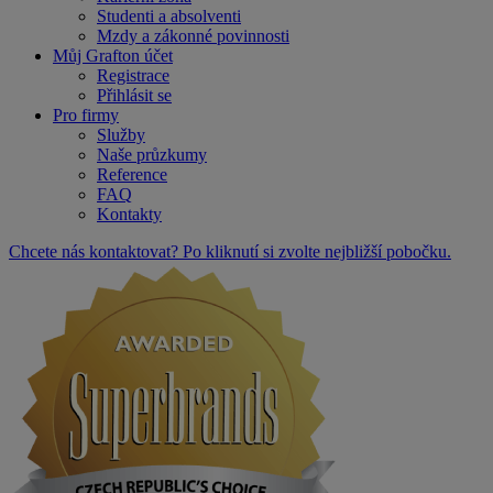
Studenti a absolventi
Mzdy a zákonné povinnosti
Můj Grafton účet
Registrace
Přihlásit se
Pro firmy
Služby
Naše průzkumy
Reference
FAQ
Kontakty
Chcete nás kontaktovat? Po kliknutí si zvolte nejbližší pobočku.