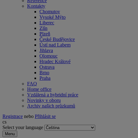
Reference
Kontakty
Chomutov
Vysoké Mýto
Liberec
Zlín
Plzeň
České Budějovice
Ústí nad Labem
Jihlava
Olomouc
Hradec Králové
Ostrava
Brno
Praha
FAQ
Home office
Vzdálená a hybridní práce
Novinky v oboru
Archiv našich průzkumů
Registrace
nebo
Přihlásit se
cs
Select your language
Menu