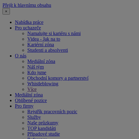
Přejít k hlavnímu obsahu
×
Nabídka práce
Pro uchazeče
Namalujte si kariéru s námi
Videa - Jak na to
Kariérní zóna
Studenti a absolventi
O nás
Mediální zóna
Náš tým
Kdo jsme
Obchodní komory a partnerství
Whistleblowing
Více
Mediální zóna
Oblíbené pozice
Pro firmy
Rejstřík pracovních pozic
Služby
Naše průzkumy
TOP kandidáti
Případové studie