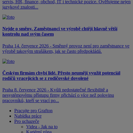
servis, HR, finance, obchod, IT i technické pozice. Ověřujeme nejen
jazykové znalosti...
Nejde o směny. Zaměstnanci ve výrobě chtějí hlavně větší
kontrolu nad svým časem
Praha 14. července 2026 - Směnný provoz není pro zaměstnance ve
výrobě takovým strašákem, jak se často předpokládá.
Českým firmám chybí lidé. Přesto neumějí využít potenciál
rodičů vracejících se z rodičovské dovolené
Praha 8. července 2026 - Kvůli nedostatečné flexibilitě a
nesystémovému přístupu firmy přichází o více než polovinu
pracovníků, kteří se vrací po...
Pracujte pro Grafton
Nabídka práce
Pro uchazeče
Videa - Jak na to
Kariérní zóna