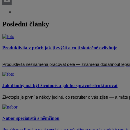
Email
Poslední články
Produktivita v práci: jak ji zvýšit a co ji skutečně ovlivňuje
Produktivita neznamená pracovat déle — znamená dosáhnout lepších 
Jak dlouhý má být životopis a jak ho správně strukturovat
Životopis je první a někdy jediné, co recruiter o vás zjistí — a mát
Nábor specialistů s němčinou
Pomáháme firmám najít specialisty s němčinou pro zákaznický servis, 