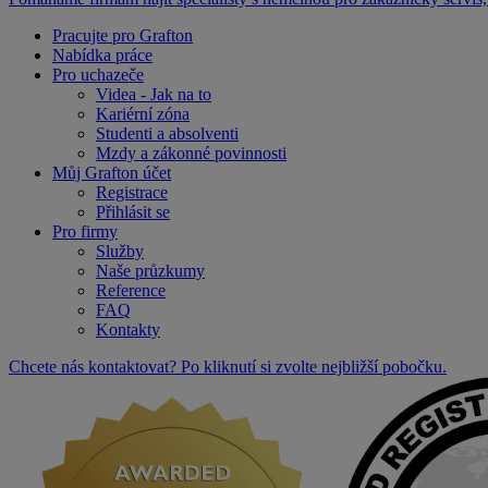
Pracujte pro Grafton
Nabídka práce
Pro uchazeče
Videa - Jak na to
Kariérní zóna
Studenti a absolventi
Mzdy a zákonné povinnosti
Můj Grafton účet
Registrace
Přihlásit se
Pro firmy
Služby
Naše průzkumy
Reference
FAQ
Kontakty
Chcete nás kontaktovat? Po kliknutí si zvolte nejbližší pobočku.