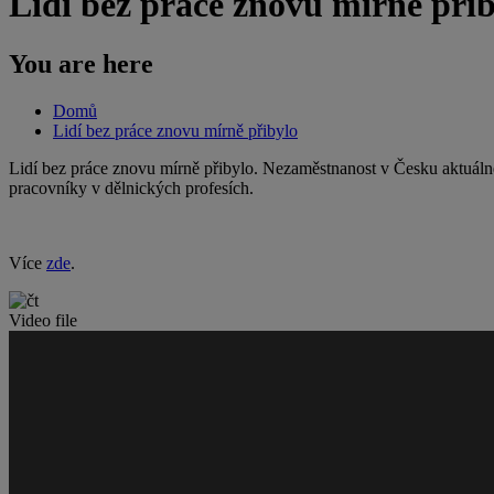
Lidí bez práce znovu mírně při
You are here
Domů
Lidí bez práce znovu mírně přibylo
Lidí bez práce znovu mírně přibylo. Nezaměstnanost v Česku aktuálně
pracovníky v dělnických profesích.
Více
zde
.
Video file