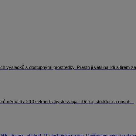
výsledků s dostupnými prostředky. Přesto ji většina lidí a firem za
e průměrně 6 až 10 sekund, abyste zaujali. Délka, struktura a obsah...
HR, finance, obchod, IT i technické pozice. Ověřujeme nejen jazykové 