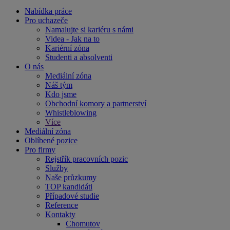
Nabídka práce
Pro uchazeče
Namalujte si kariéru s námi
Videa - Jak na to
Kariérní zóna
Studenti a absolventi
O nás
Mediální zóna
Náš tým
Kdo jsme
Obchodní komory a partnerství
Whistleblowing
Více
Mediální zóna
Oblíbené pozice
Pro firmy
Rejstřík pracovních pozic
Služby
Naše průzkumy
TOP kandidáti
Případové studie
Reference
Kontakty
Chomutov