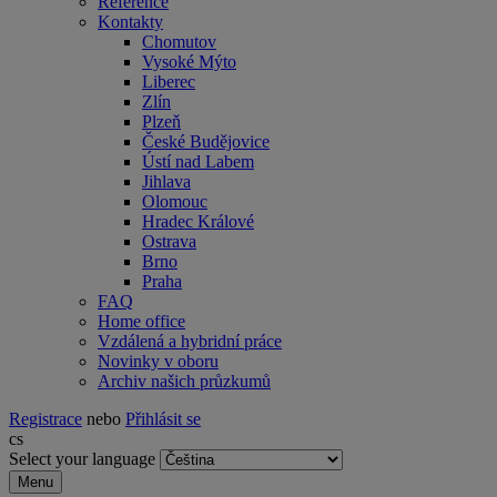
Reference
Kontakty
Chomutov
Vysoké Mýto
Liberec
Zlín
Plzeň
České Budějovice
Ústí nad Labem
Jihlava
Olomouc
Hradec Králové
Ostrava
Brno
Praha
FAQ
Home office
Vzdálená a hybridní práce
Novinky v oboru
Archiv našich průzkumů
Registrace
nebo
Přihlásit se
cs
Select your language
Menu