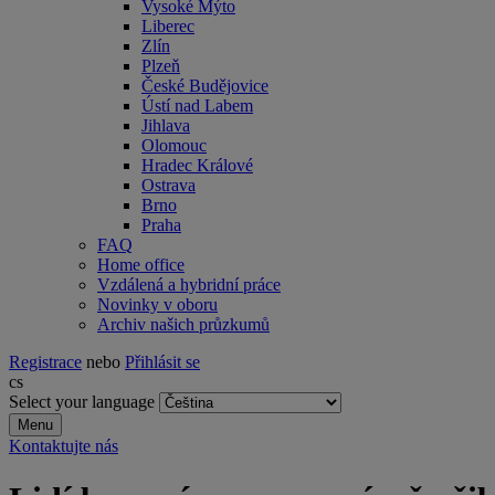
Vysoké Mýto
Liberec
Zlín
Plzeň
České Budějovice
Ústí nad Labem
Jihlava
Olomouc
Hradec Králové
Ostrava
Brno
Praha
FAQ
Home office
Vzdálená a hybridní práce
Novinky v oboru
Archiv našich průzkumů
Registrace
nebo
Přihlásit se
cs
Select your language
Menu
Kontaktujte nás