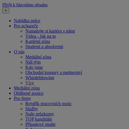
Přejít k hlavnímu obsahu
×
Nabídka práce
Pro uchazeče
Namalujte si kariéru s námi
Videa - Jak na to
Kariérní zóna
Studenti a absolventi
O nás
Mediální zóna
Náš tým
Kdo jsme
Obchodní komory a partnerství
Whistleblowing
Více
Mediální zóna
Oblíbené pozice
Pro firmy
Rejstřík pracovních pozic
Služby
Naše průzkumy
TOP kandidáti
Případové studie