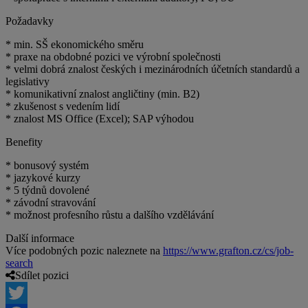
Požadavky
* min. SŠ ekonomického směru
* praxe na obdobné pozici ve výrobní společnosti
* velmi dobrá znalost českých i mezinárodních účetních standardů a
legislativy
* komunikativní znalost angličtiny (min. B2)
* zkušenost s vedením lidí
* znalost MS Office (Excel); SAP výhodou
Benefity
* bonusový systém
* jazykové kurzy
* 5 týdnů dovolené
* závodní stravování
* možnost profesního růstu a dalšího vzdělávání
Další informace
Více podobných pozic naleznete na
https://www.grafton.cz/cs/job-
search
Sdílet pozici