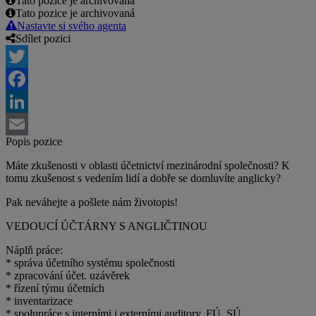
Tato pozice je archivovaná
Tato pozice je archivovaná
Nastavte si svého agenta
Sdílet pozici
Twitter
Facebook
LinkedIn
Popis pozice
Email
Máte zkušenosti v oblasti účetnictví mezinárodní společnosti? K
tomu zkušenost s vedením lidí a dobře se domluvíte anglicky?
Pak neváhejte a pošlete nám životopis!
VEDOUCÍ ÚČTÁRNY S ANGLIČTINOU
Náplň práce:
* správa účetního systému společnosti
* zpracování účet. uzávěrek
* řízení týmu účetních
* inventarizace
* spolupráce s interními i externími auditory, FÚ, SÚ