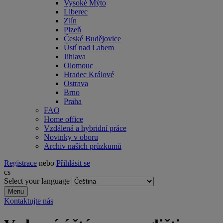
Vysoké Mýto
Liberec
Zlín
Plzeň
České Budějovice
Ústí nad Labem
Jihlava
Olomouc
Hradec Králové
Ostrava
Brno
Praha
FAQ
Home office
Vzdálená a hybridní práce
Novinky v oboru
Archiv našich průzkumů
Registrace
nebo
Přihlásit se
cs
Select your language
Menu
Kontaktujte nás