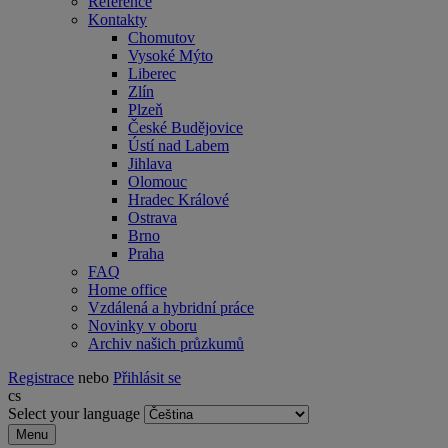
Reference
Kontakty
Chomutov
Vysoké Mýto
Liberec
Zlín
Plzeň
České Budějovice
Ústí nad Labem
Jihlava
Olomouc
Hradec Králové
Ostrava
Brno
Praha
FAQ
Home office
Vzdálená a hybridní práce
Novinky v oboru
Archiv našich průzkumů
Registrace
nebo
Přihlásit se
cs
Select your language
Menu