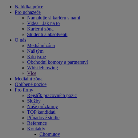
Nabídka práce
Pro uchazeče
Namalujte si kariéru s námi
Videa - Jak na to
Kariérní zóna
Studenti a absolventi
O nás
Mediální zóna
Náš tým
Kdo jsme
Obchodní komory a partnerství
Whistleblowing
Více
Mediální zóna
Oblíbené pozice
Pro firmy
Rejstřík pracovních pozic
Služby
Naše průzkumy
TOP kandidáti
Případové studie
Reference
Kontakty
Chomutov