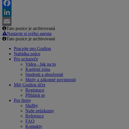
Twitter
Facebook
LinkedIn
Tato pozice je archivovaná
Email
Nastavte si svého agenta
Tato pozice je archivovaná
Pracujte pro Grafton
Nabídka práce
Pro uchazeče
Videa - Jak na to
Kariérní zóna
Studenti a absolventi
Mzdy a zákonné povinnosti
Můj Grafton účet
Registrace
Přihlásit se
Pro firmy
Služby
Naše průzkumy
Reference
FAQ
Kontakty