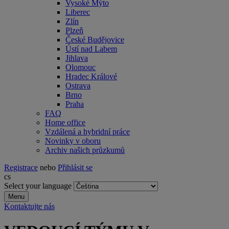
Vysoké Mýto
Liberec
Zlín
Plzeň
České Budějovice
Ústí nad Labem
Jihlava
Olomouc
Hradec Králové
Ostrava
Brno
Praha
FAQ
Home office
Vzdálená a hybridní práce
Novinky v oboru
Archiv našich průzkumů
Registrace
nebo
Přihlásit se
cs
Select your language
Menu
Kontaktujte nás