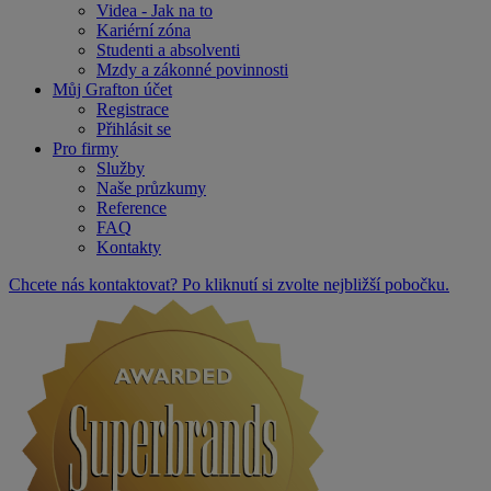
Videa - Jak na to
Kariérní zóna
Studenti a absolventi
Mzdy a zákonné povinnosti
Můj Grafton účet
Registrace
Přihlásit se
Pro firmy
Služby
Naše průzkumy
Reference
FAQ
Kontakty
Chcete nás kontaktovat? Po kliknutí si zvolte nejbližší pobočku.