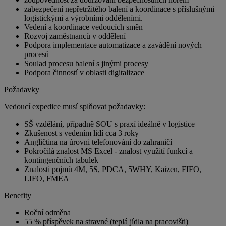
zabezpečení nepřetržitého balení a koordinace s příslušnými
logistickými a výrobními odděleními.
Vedení a koordinace vedoucích směn
Rozvoj zaměstnanců v oddělení
Podpora implementace automatizace a zavádění nových
procesů
Soulad procesu balení s jinými procesy
Podpora činností v oblasti digitalizace
Požadavky
Vedoucí expedice musí splňovat požadavky:
SŠ vzdělání, případně SOU s praxí ideálně v logistice
Zkušenost s vedením lidí cca 3 roky
Angličtina na úrovni telefonování do zahraničí
Pokročilá znalost MS Excel - znalost využití funkcí a
kontingenčních tabulek
Znalosti pojmů 4M, 5S, PDCA, 5WHY, Kaizen, FIFO,
LIFO, FMEA
Benefity
Roční odměna
55 % příspěvek na stravné (teplá jídla na pracovišti)