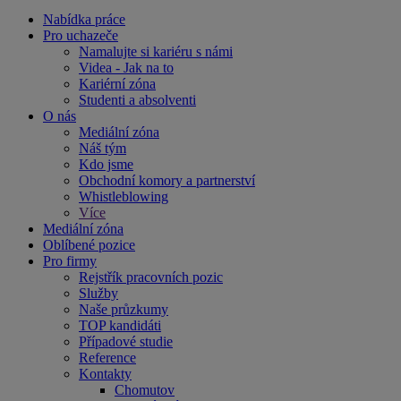
Nabídka práce
Pro uchazeče
Namalujte si kariéru s námi
Videa - Jak na to
Kariérní zóna
Studenti a absolventi
O nás
Mediální zóna
Náš tým
Kdo jsme
Obchodní komory a partnerství
Whistleblowing
Více
Mediální zóna
Oblíbené pozice
Pro firmy
Rejstřík pracovních pozic
Služby
Naše průzkumy
TOP kandidáti
Případové studie
Reference
Kontakty
Chomutov