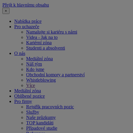
Přejít k hlavnímu obsahu
×
Nabídka práce
Pro uchazeče
Namalujte si kariéru s námi
Videa - Jak na to
Kariérní zóna
Studenti a absolventi
O nás
Mediální zóna
Náš tým
Kdo jsme
Obchodní komory a partnerství
Whistleblowing
Více
Mediální zóna
Oblíbené pozice
Pro firmy
Rejstřík pracovních pozic
Služby
Naše průzkumy
TOP kandidáti
Případové studie