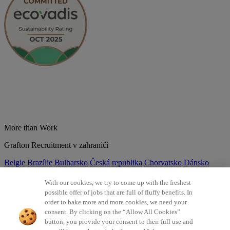
More than Work
Grafton Recruitment v zahraničí
Belgie
Brazílie
Bulharsko
Česká republika
Chorvatsko
Dánsko
Estonsko
Francie
Indie
Itálie
Kolumbie
Litva
Lotyšsko
Maďarsko
Mexiko
Německo
Nizozemsko
Norsko
Polsko
Portugalsko
With our cookies, we try to come up with the freshest
Rumunsko
Slovensko
Španělsko
Srbsko
Švýcarsko
Turecko
Velká
possible offer of jobs that are full of fluffy benefits. In
Británie
order to bake more and more cookies, we need your
consent. By clicking on the “Allow All Cookies”
©2026 Všechna práva vyhrazena Grafton Recruitment
button, you provide your consent to their full use and