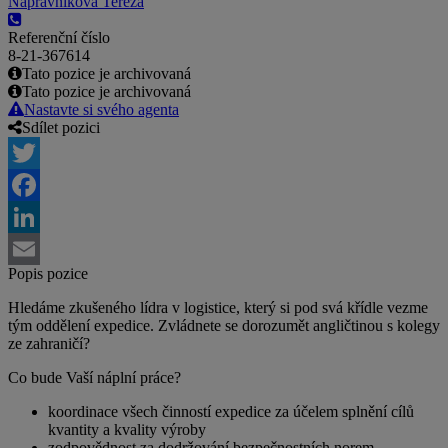
Nápravníková Tereza
Referenční číslo
8-21-367614
Tato pozice je archivovaná
Tato pozice je archivovaná
Nastavte si svého agenta
Sdílet pozici
Twitter
Facebook
LinkedIn
Popis pozice
Email
Hledáme zkušeného lídra v logistice, který si pod svá křídle vezme
tým oddělení expedice. Zvládnete se dorozumět angličtinou s kolegy
ze zahraničí?
Co bude Vaší náplní práce?
koordinace všech činností expedice za účelem splnění cílů
kvantity a kvality výroby
zodpovědnost za dodržování bezpečnostních norem