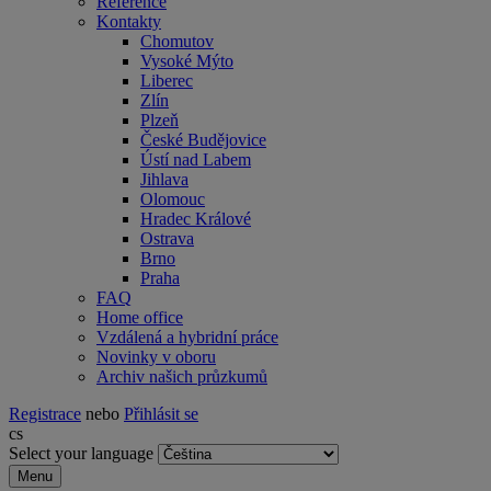
Reference
Kontakty
Chomutov
Vysoké Mýto
Liberec
Zlín
Plzeň
České Budějovice
Ústí nad Labem
Jihlava
Olomouc
Hradec Králové
Ostrava
Brno
Praha
FAQ
Home office
Vzdálená a hybridní práce
Novinky v oboru
Archiv našich průzkumů
Registrace
nebo
Přihlásit se
cs
Select your language
Menu