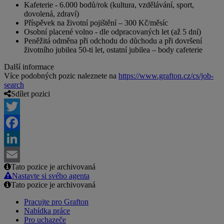
Kafeterie - 6.000 bodů/rok (kultura, vzdělávání, sport,
dovolená, zdraví)
Příspěvek na životní pojištění – 300 Kč/měsíc
Osobní placené volno - dle odpracovaných let (až 5 dní)
Peněžitá odměna při odchodu do důchodu a při dovršení
životního jubilea 50-ti let, ostatní jubilea – body cafeterie
Další informace
Více podobných pozic naleznete na
https://www.grafton.cz/cs/job-
search
Sdílet pozici
Twitter
Facebook
LinkedIn
Tato pozice je archivovaná
Email
Nastavte si svého agenta
Tato pozice je archivovaná
Pracujte pro Grafton
Nabídka práce
Pro uchazeče