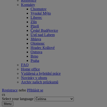
Reference
Kontakty
Chomutov
Vysoké Mýto
Liberec
Zlín
Plzeň
České Budějovice
Ústí nad Labem
Jihlava
Olomouc
Hradec Králové
Ostrava
Brno
Praha
FAQ
Home office
Vzdálená a hybridní práce
Novinky v oboru
Archiv našich průzkumů
Registrace
nebo
Přihlásit se
cs
Select your language
Menu