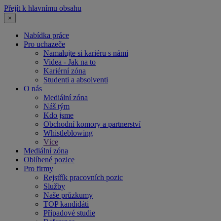
Přejít k hlavnímu obsahu
×
Nabídka práce
Pro uchazeče
Namalujte si kariéru s námi
Videa - Jak na to
Kariérní zóna
Studenti a absolventi
O nás
Mediální zóna
Náš tým
Kdo jsme
Obchodní komory a partnerství
Whistleblowing
Více
Mediální zóna
Oblíbené pozice
Pro firmy
Rejstřík pracovních pozic
Služby
Naše průzkumy
TOP kandidáti
Případové studie