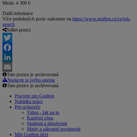
Mzda: 4 300 €
Další informace
Více podobných pozic naleznete na
https://www.grafton.cz/cs/job-
search
Sdílet pozici
Twitter
Facebook
LinkedIn
Tato pozice je archivovaná
Email
Nastavte si svého agenta
Tato pozice je archivovaná
Pracujte pro Grafton
Nabídka práce
Pro uchazeče
Videa - Jak na to
Kariérní zóna
Studenti a absolventi
Mzdy a zákonné povinnosti
Můj Grafton účet