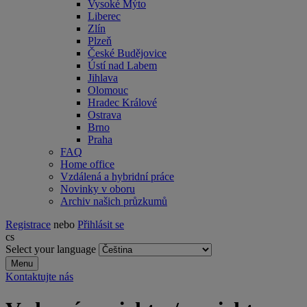
Vysoké Mýto
Liberec
Zlín
Plzeň
České Budějovice
Ústí nad Labem
Jihlava
Olomouc
Hradec Králové
Ostrava
Brno
Praha
FAQ
Home office
Vzdálená a hybridní práce
Novinky v oboru
Archiv našich průzkumů
Registrace
nebo
Přihlásit se
cs
Select your language
Menu
Kontaktujte nás