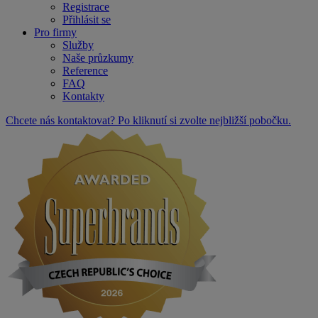
Registrace
Přihlásit se
Pro firmy
Služby
Naše průzkumy
Reference
FAQ
Kontakty
Chcete nás kontaktovat? Po kliknutí si zvolte nejbližší pobočku.