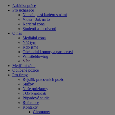
Nabídka práce
Pro uchazeče
Namalujte si kariéru s námi
Videa - Jak na to
Kariérní zóna
Studenti a absolventi
O nás
Mediální zóna
Náš tým
Kdo jsme
Obchodní komory a partnerství
Whistleblowing
Více
Mediální zóna
Oblíbené pozice
Pro firmy
Rejstřík pracovních pozic
Služby
Naše průzkumy
TOP kandidáti
Případové studie
Reference
Kontakty
Chomutov