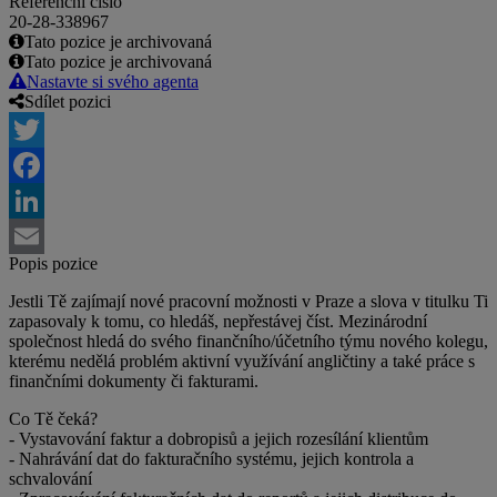
Referenční číslo
20-28-338967
Tato pozice je archivovaná
Tato pozice je archivovaná
Nastavte si svého agenta
Sdílet pozici
Twitter
Facebook
LinkedIn
Popis pozice
Email
Jestli Tě zajímají nové pracovní možnosti v Praze a slova v titulku Ti
zapasovaly k tomu, co hledáš, nepřestávej číst. Mezinárodní
společnost hledá do svého finančního/účetního týmu nového kolegu,
kterému nedělá problém aktivní využívání angličtiny a také práce s
finančními dokumenty či fakturami.
Co Tě čeká?
- Vystavování faktur a dobropisů a jejich rozesílání klientům
- Nahrávání dat do fakturačního systému, jejich kontrola a
schvalování