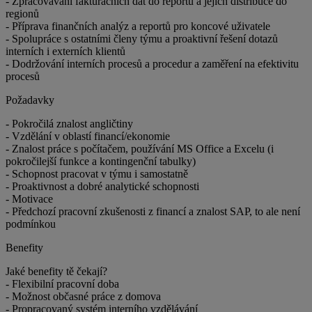
- Zpracovávání fakturačních dat do reportů a jejich distribuce do
regionů
- Příprava finančních analýz a reportů pro koncové uživatele
- Spolupráce s ostatními členy týmu a proaktivní řešení dotazů
interních i externích klientů
- Dodržování interních procesů a procedur a zaměření na efektivitu
procesů
Požadavky
- Pokročilá znalost angličtiny
- Vzdělání v oblastí financí/ekonomie
- Znalost práce s počítačem, používání MS Office a Excelu (i
pokročilejší funkce a kontingenční tabulky)
- Schopnost pracovat v týmu i samostatně
- Proaktivnost a dobré analytické schopnosti
- Motivace
- Předchozí pracovní zkušenosti z financí a znalost SAP, to ale není
podmínkou
Benefity
Jaké benefity tě čekají?
- Flexibilní pracovní doba
- Možnost občasné práce z domova
- Propracovaný systém interního vzdělávání