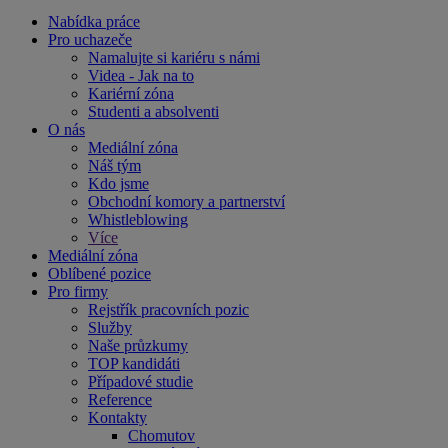
Nabídka práce
Pro uchazeče
Namalujte si kariéru s námi
Videa - Jak na to
Kariérní zóna
Studenti a absolventi
O nás
Mediální zóna
Náš tým
Kdo jsme
Obchodní komory a partnerství
Whistleblowing
Více
Mediální zóna
Oblíbené pozice
Pro firmy
Rejstřík pracovních pozic
Služby
Naše průzkumy
TOP kandidáti
Případové studie
Reference
Kontakty
Chomutov