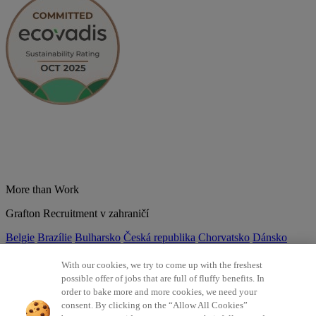
More than Work
Grafton Recruitment v zahraničí
Belgie
Brazílie
Bulharsko
Česká republika
Chorvatsko
Dánsko
Estonsko
Francie
Indie
Itálie
Kolumbie
Litva
Lotyšsko
Maďarsko
Mexiko
Německo
Nizozemsko
Norsko
Polsko
Portugalsko
With our cookies, we try to come up with the freshest
Rumunsko
Slovensko
Španělsko
Srbsko
Švýcarsko
Turecko
Velká
possible offer of jobs that are full of fluffy benefits. In
Británie
order to bake more and more cookies, we need your
consent. By clicking on the “Allow All Cookies”
©2026 Všechna práva vyhrazena Grafton Recruitment