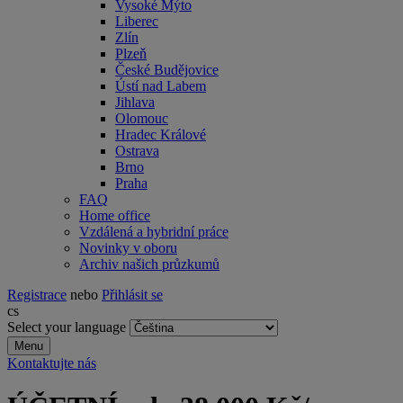
Vysoké Mýto
Liberec
Zlín
Plzeň
České Budějovice
Ústí nad Labem
Jihlava
Olomouc
Hradec Králové
Ostrava
Brno
Praha
FAQ
Home office
Vzdálená a hybridní práce
Novinky v oboru
Archiv našich průzkumů
Registrace
nebo
Přihlásit se
cs
Select your language
Menu
Kontaktujte nás