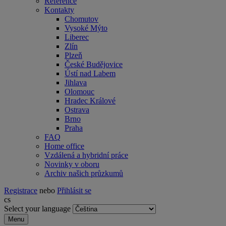
Reference
Kontakty
Chomutov
Vysoké Mýto
Liberec
Zlín
Plzeň
České Budějovice
Ústí nad Labem
Jihlava
Olomouc
Hradec Králové
Ostrava
Brno
Praha
FAQ
Home office
Vzdálená a hybridní práce
Novinky v oboru
Archiv našich průzkumů
Registrace
nebo
Přihlásit se
cs
Select your language
Menu