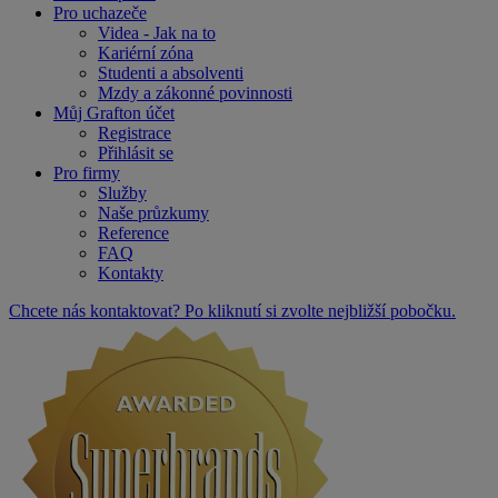
Pro uchazeče
Videa - Jak na to
Kariérní zóna
Studenti a absolventi
Mzdy a zákonné povinnosti
Můj Grafton účet
Registrace
Přihlásit se
Pro firmy
Služby
Naše průzkumy
Reference
FAQ
Kontakty
Chcete nás kontaktovat? Po kliknutí si zvolte nejbližší pobočku.