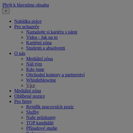
Přejít k hlavnímu obsahu
×
Nabídka práce
Pro uchazeče
Namalujte si kariéru s námi
Videa - Jak na to
Kariérní zóna
Studenti a absolventi
O nás
Mediální zóna
Náš tým
Kdo jsme
Obchodní komory a partnerství
Whistleblowing
Více
Mediální zóna
Oblíbené pozice
Pro firmy
Rejstřík pracovních pozic
Služby
Naše průzkumy
TOP kandidáti
Případové studie