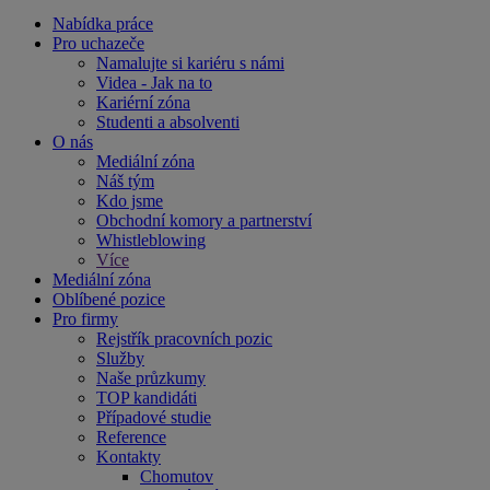
Nabídka práce
Pro uchazeče
Namalujte si kariéru s námi
Videa - Jak na to
Kariérní zóna
Studenti a absolventi
O nás
Mediální zóna
Náš tým
Kdo jsme
Obchodní komory a partnerství
Whistleblowing
Více
Mediální zóna
Oblíbené pozice
Pro firmy
Rejstřík pracovních pozic
Služby
Naše průzkumy
TOP kandidáti
Případové studie
Reference
Kontakty
Chomutov