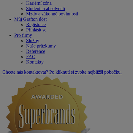
Kariérní zóna
Studenti a absolventi
Mzdy a zákonné povinnosti
Můj Grafton účet
Registrace
Přihlásit se
Pro firmy
Služby
Naše průzkumy
Reference
FAQ
Kontakty
Chcete nás kontaktovat? Po kliknutí si zvolte nejbližší pobočku.