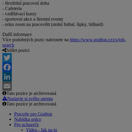
- flexibilní pracovní doba
- Cafeteria
- vzdělávací kurzy
- sportovní akce a firemní eventy
- relax room na pracovišti (stolní fotbal, šipky, billiard)
Další informace
Více podobných pozic naleznete na
https://www.grafton.cz/cs/job-
search
Sdílet pozici
Twitter
Facebook
LinkedIn
Tato pozice je archivovaná
Email
Nastavte si svého agenta
Tato pozice je archivovaná
Pracujte pro Grafton
Nabídka práce
Pro uchazeče
Videa - Jak na to