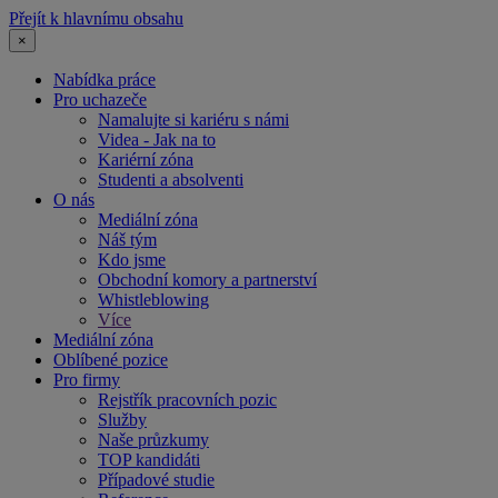
Přejít k hlavnímu obsahu
×
Nabídka práce
Pro uchazeče
Namalujte si kariéru s námi
Videa - Jak na to
Kariérní zóna
Studenti a absolventi
O nás
Mediální zóna
Náš tým
Kdo jsme
Obchodní komory a partnerství
Whistleblowing
Více
Mediální zóna
Oblíbené pozice
Pro firmy
Rejstřík pracovních pozic
Služby
Naše průzkumy
TOP kandidáti
Případové studie