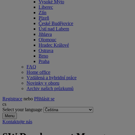
Vysoké Mýto
Liberec
Zlín
Plzeň
České Budějovice
Ústí nad Labem
Jihlava
Olomouc
Hradec Králové
Ostrava
Brno
Praha
FAQ
Home office
Vzdálená a hybridní práce
Novinky v oboru
Archiv našich průzkumů
Registrace
nebo
Přihlásit se
cs
Select your language
Menu
Kontaktujte nás