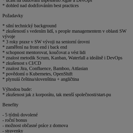
* účast na budování úspěšného Agile a DevOps
* dohled nad dodržováním best practices
Požadavky
* silní technický background
* zkušeností s vedením lidí, s people managementem v oblasti SW
vývoje
* 3 roky praxe v SW vývoji na seniorní úrovni
* zaměření na front end i back end
* schopnost mentorovat, koučovat a vést lidi
* znalost metodik Scrum, Kanban, Waterfall a ideálně i DevOps
* zkušenost s CI/CD
* znalost Jira, Confluence, Bamboo, Attlasian
* povědomí o Kubernetes, OpenShift
* plynulá čeština/slovenština + angličtina
Výhodou bude:
* zkušenost jak z korporátu, tak menší společnosti/start-pu
Benefity
- 5 týdnů dovolené
- roční bonus
- možnost občasné práce z domova
- stravenky