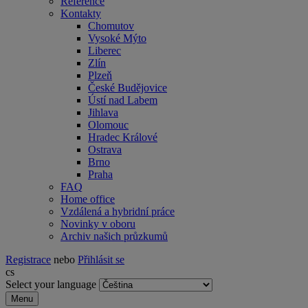
Reference
Kontakty
Chomutov
Vysoké Mýto
Liberec
Zlín
Plzeň
České Budějovice
Ústí nad Labem
Jihlava
Olomouc
Hradec Králové
Ostrava
Brno
Praha
FAQ
Home office
Vzdálená a hybridní práce
Novinky v oboru
Archiv našich průzkumů
Registrace
nebo
Přihlásit se
cs
Select your language
Menu