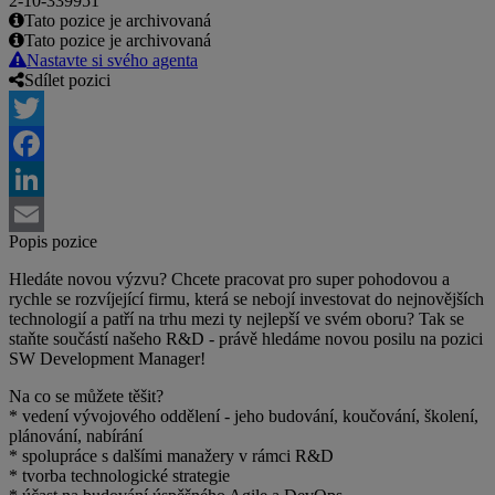
2-10-339951
Tato pozice je archivovaná
Tato pozice je archivovaná
Nastavte si svého agenta
Sdílet pozici
Twitter
Facebook
LinkedIn
Popis pozice
Email
Hledáte novou výzvu? Chcete pracovat pro super pohodovou a
rychle se rozvíjející firmu, která se nebojí investovat do nejnovějších
technologií a patří na trhu mezi ty nejlepší ve svém oboru? Tak se
staňte součástí našeho R&D - právě hledáme novou posilu na pozici
SW Development Manager!
Na co se můžete těšit?
* vedení vývojového oddělení - jeho budování, koučování, školení,
plánování, nabírání
* spolupráce s dalšími manažery v rámci R&D
* tvorba technologické strategie