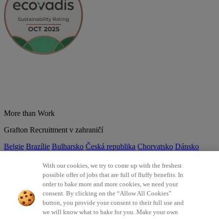
More than Work
Grafton Recruitment v zahraničí
Belgie
Brazílie
Bulharsko
Česká republika
Chorvatsko
Dánsko
Estonsko
Francie
Indie
Itálie
Kolumbie
Litva
Lotyšsko
Maďarsko
Mexiko
Německo
Nizozemsko
Norsko
Polsko
Portugalsko
With our cookies, we try to come up with the freshest
Rumunsko
Slovensko
Španělsko
Srbsko
Švýcarsko
Turecko
Velká
possible offer of jobs that are full of fluffy benefits. In
Británie
order to bake more and more cookies, we need your
consent. By clicking on the “Allow All Cookies”
©2026 Všechna práva vyhrazena Grafton Recruitment
button, you provide your consent to their full use and
we will know what to bake for you. Make your own
Ochrana osobních údajů
Zásady používání cookies
Všeobecné