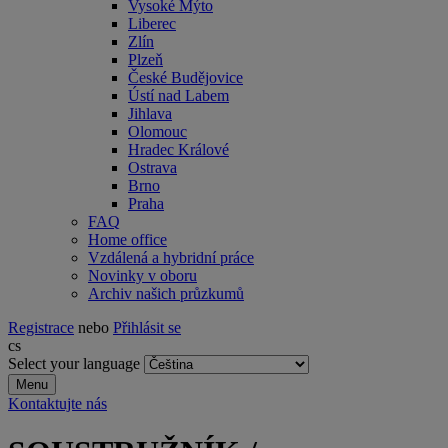
Vysoké Mýto
Liberec
Zlín
Plzeň
České Budějovice
Ústí nad Labem
Jihlava
Olomouc
Hradec Králové
Ostrava
Brno
Praha
FAQ
Home office
Vzdálená a hybridní práce
Novinky v oboru
Archiv našich průzkumů
Registrace
nebo
Přihlásit se
cs
Select your language
Menu
Kontaktujte nás