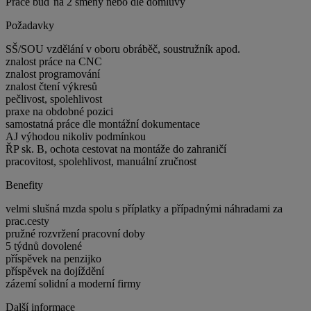
Práce buď na 2 smeny nebo dle domluvy
Požadavky
SŠ/SOU vzdělání v oboru obráběč, soustružník apod.
znalost práce na CNC
znalost programování
znalost čtení výkresů
pečlivost, spolehlivost
praxe na obdobné pozici
samostatná práce dle montážní dokumentace
AJ výhodou nikoliv podmínkou
ŘP sk. B, ochota cestovat na montáže do zahraničí
pracovitost, spolehlivost, manuální zručnost
Benefity
velmi slušná mzda spolu s příplatky a případnými náhradami za
prac.cesty
pružné rozvržení pracovní doby
5 týdnů dovolené
příspěvek na penzijko
příspěvek na dojíždění
zázemí solidní a moderní firmy
Další informace