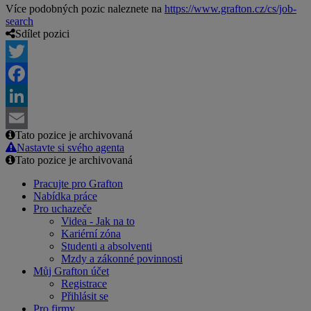
Více podobných pozic naleznete na
https://www.grafton.cz/cs/job-
search
Sdílet pozici
Twitter
Facebook
LinkedIn
Tato pozice je archivovaná
Email
Nastavte si svého agenta
Tato pozice je archivovaná
Pracujte pro Grafton
Nabídka práce
Pro uchazeče
Videa - Jak na to
Kariérní zóna
Studenti a absolventi
Mzdy a zákonné povinnosti
Můj Grafton účet
Registrace
Přihlásit se
Pro firmy