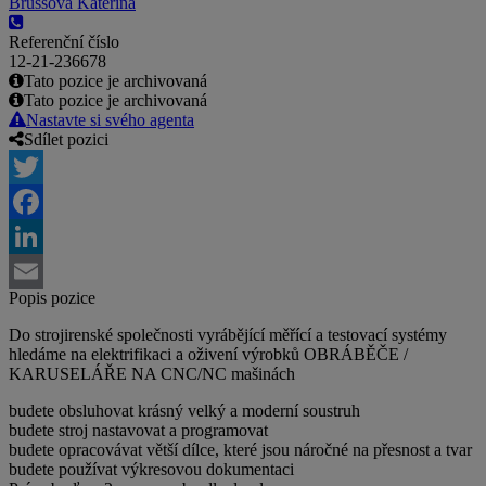
Brussová Kateřina
Referenční číslo
12-21-236678
Tato pozice je archivovaná
Tato pozice je archivovaná
Nastavte si svého agenta
Sdílet pozici
Twitter
Facebook
LinkedIn
Popis pozice
Email
Do strojirenské společnosti vyrábějící měřící a testovací systémy
hledáme na elektrifikaci a oživení výrobků OBRÁBĚČE /
KARUSELÁŘE NA CNC/NC mašinách
budete obsluhovat krásný velký a moderní soustruh
budete stroj nastavovat a programovat
budete opracovávat větší dílce, které jsou náročné na přesnost a tvar
budete používat výkresovou dokumentaci