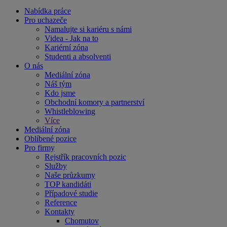
Nabídka práce
Pro uchazeče
Namalujte si kariéru s námi
Videa - Jak na to
Kariérní zóna
Studenti a absolventi
O nás
Mediální zóna
Náš tým
Kdo jsme
Obchodní komory a partnerství
Whistleblowing
Více
Mediální zóna
Oblíbené pozice
Pro firmy
Rejstřík pracovních pozic
Služby
Naše průzkumy
TOP kandidáti
Případové studie
Reference
Kontakty
Chomutov