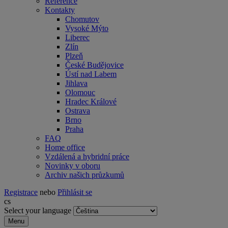
Reference
Kontakty
Chomutov
Vysoké Mýto
Liberec
Zlín
Plzeň
České Budějovice
Ústí nad Labem
Jihlava
Olomouc
Hradec Králové
Ostrava
Brno
Praha
FAQ
Home office
Vzdálená a hybridní práce
Novinky v oboru
Archiv našich průzkumů
Registrace
nebo
Přihlásit se
cs
Select your language
Menu