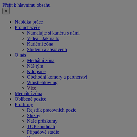
Přejít k hlavnímu obsahu
×
Nabídka práce
Pro uchazeče
Namalujte si kariéru s námi
Videa - Jak na to
Kariérní zóna
Studenti a absolventi
O nás
Mediální zóna
Náš tým
Kdo jsme
Obchodní komory a partnerství
Whistleblowing
Více
Mediální zóna
Oblíbené pozice
Pro firmy
Rejstřík pracovních pozic
Služby
Naše průzkumy
TOP kandidáti
Případové studie