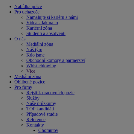
Nabídka práce
Pro uchazeče
Namalujte si kariéru s námi
Videa - Jak na to
Kariérní zóna
Studenti a absolventi
O nás
Mediální zóna
Náš tým
Kdo jsme
Obchodní komory a partnerství
Whistleblowing
Více
Mediální zóna
Oblíbené pozice
Pro firmy
Rejstřík pracovních pozic
Služby
Naše průzkumy
TOP kandidáti
Případové studie
Reference
Kontakty
Chomutov