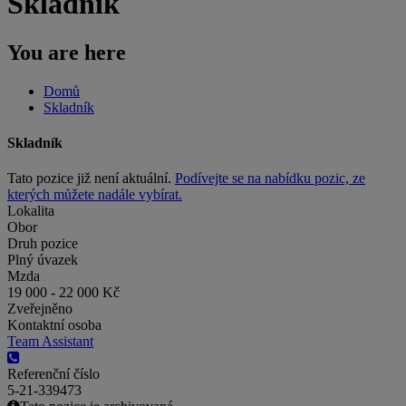
Skladník
You are here
Domů
Skladník
Skladník
Tato pozice již není aktuální.
Podívejte se na nabídku pozic, ze
kterých můžete nadále vybírat.
Lokalita
Obor
Druh pozice
Plný úvazek
Mzda
19 000 - 22 000 Kč
Zveřejněno
Kontaktní osoba
Team Assistant
Referenční číslo
5-21-339473