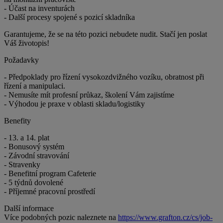
- Účast na inventurách
- Další procesy spojené s pozicí skladníka
Garantujeme, že se na této pozici nebudete nudit. Stačí jen poslat
Váš životopis!
Požadavky
- Předpoklady pro řízení vysokozdvižného vozíku, obratnost při
řízení a manipulaci.
- Nemusíte mít profesní průkaz, školení Vám zajistíme
- Výhodou je praxe v oblasti skladu/logistiky
Benefity
- 13. a 14. plat
- Bonusový systém
- Závodní stravování
- Stravenky
- Benefitní program Cafeterie
- 5 týdnů dovolené
- Příjemné pracovní prostředí
Další informace
Více podobných pozic naleznete na
https://www.grafton.cz/cs/job-