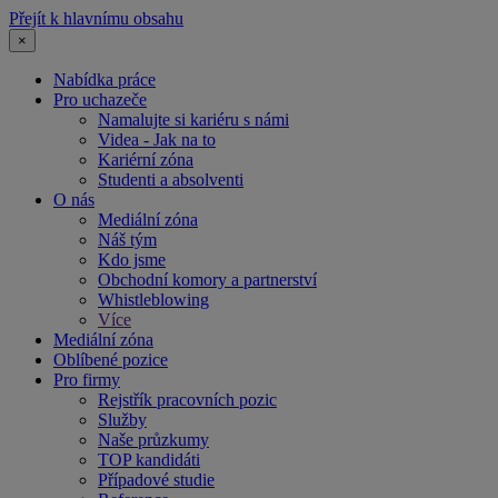
Přejít k hlavnímu obsahu
×
Nabídka práce
Pro uchazeče
Namalujte si kariéru s námi
Videa - Jak na to
Kariérní zóna
Studenti a absolventi
O nás
Mediální zóna
Náš tým
Kdo jsme
Obchodní komory a partnerství
Whistleblowing
Více
Mediální zóna
Oblíbené pozice
Pro firmy
Rejstřík pracovních pozic
Služby
Naše průzkumy
TOP kandidáti
Případové studie