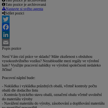
Tato pozice je archivovaná
Tato pozice je archivovaná
Nastavte si svého agenta
Sdílet pozici
Twitter
Facebook
LinkedIn
Popis pozice
Email
Není Vám cizí práce ve skladu? Máte zkušenost s obsluhou
vysokozdvižného vozíku? Nezabloudíte mezi regály ve výrobní
hale? Využijte pracovní nabídky ve výrobní společnosti nedaleko
Jičína!
Pracovní náplní bude:
- Nakládka i vykládka prázdných obalů, včetně kontroly počtu
obalů dle dodacího listu
- Kontrola fyzického stavu obalů, označení obalu včetně uvolnění
do materiálu výroby
- Navážení materiálu do výroby, zásobování a doplňování materiálu
na montážní pracoviště