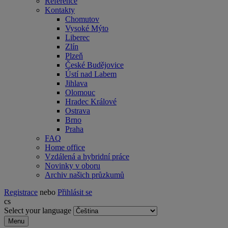
Reference
Kontakty
Chomutov
Vysoké Mýto
Liberec
Zlín
Plzeň
České Budějovice
Ústí nad Labem
Jihlava
Olomouc
Hradec Králové
Ostrava
Brno
Praha
FAQ
Home office
Vzdálená a hybridní práce
Novinky v oboru
Archiv našich průzkumů
Registrace
nebo
Přihlásit se
cs
Select your language
Menu