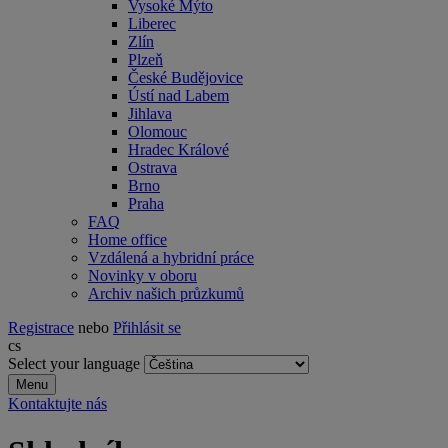
Vysoké Mýto
Liberec
Zlín
Plzeň
České Budějovice
Ústí nad Labem
Jihlava
Olomouc
Hradec Králové
Ostrava
Brno
Praha
FAQ
Home office
Vzdálená a hybridní práce
Novinky v oboru
Archiv našich průzkumů
Registrace
nebo
Přihlásit se
cs
Select your language
Menu
Kontaktujte nás