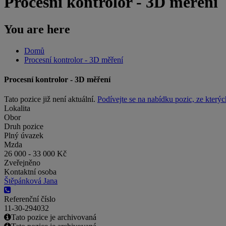
Procesní kontrolor - 3D měření
You are here
Domů
Procesní kontrolor - 3D měření
Procesní kontrolor - 3D měření
Tato pozice již není aktuální.
Podívejte se na nabídku pozic, ze kterýc
Lokalita
Obor
Druh pozice
Plný úvazek
Mzda
26 000 - 33 000 Kč
Zveřejněno
Kontaktní osoba
Štěpánková Jana
Referenční číslo
11-30-294032
Tato pozice je archivovaná