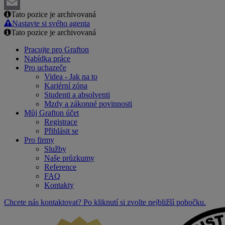
LinkedIn
Tato pozice je archivovaná
Email
Nastavte si svého agenta
Tato pozice je archivovaná
Pracujte pro Grafton
Nabídka práce
Pro uchazeče
Videa - Jak na to
Kariérní zóna
Studenti a absolventi
Mzdy a zákonné povinnosti
Můj Grafton účet
Registrace
Přihlásit se
Pro firmy
Služby
Naše průzkumy
Reference
FAQ
Kontakty
Chcete nás kontaktovat? Po kliknutí si zvolte nejbližší pobočku.