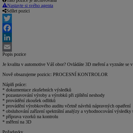
Tato pozice je archivovaná
Nastavte si svého agenta
Sdílet pozici
Twitter
Facebook
LinkedIn
Popis pozice
Email
Je kvalita v automotive Váš obor? Ovládáte 3D meření a vyznáte se 
Nově obsazujeme pozicic: PROCESNÍ KONTROLOR
Náplň práce:
* dokumentace zkušebních výsledků
* pozastavování výroby a výrobků při zjištění neshody
* provádění zkoušek odlitků
* provádění výrobkového auditu včetně návrhů nápravných opatření
* obsluhování zařízení spektrální analýzy a vyhodnocování výsledky 
* příprava vzorků na kontrolu
* měření na 3D
Požadavky