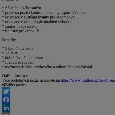
* SŠ technického směru
* praxe na pozici kontrolora kvality aspoň 1,5 roku
* orientace v systému kvality pro automotive
* orientace v technologii obrábění výhodou
* znalost práce na PC
* řidičský průkaz sk. B
Benefity
* 5 týdnů dovolené
* 13. plat
* dobré finanční ohodnocení
* firemní stravování
* možnosti dalšího jazykového a odborného vzdělávání
Další informace
Více podobných pozic naleznete na
https://www.grafton.cz/cs/job-sea
Sdílet pozici
Twitter
Facebook