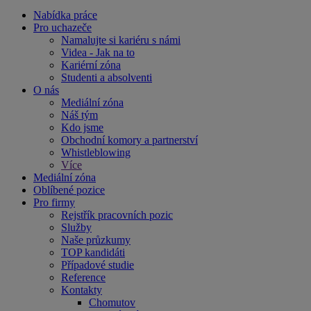
Nabídka práce
Pro uchazeče
Namalujte si kariéru s námi
Videa - Jak na to
Kariérní zóna
Studenti a absolventi
O nás
Mediální zóna
Náš tým
Kdo jsme
Obchodní komory a partnerství
Whistleblowing
Více
Mediální zóna
Oblíbené pozice
Pro firmy
Rejstřík pracovních pozic
Služby
Naše průzkumy
TOP kandidáti
Případové studie
Reference
Kontakty
Chomutov