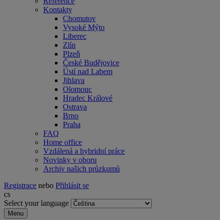
Reference
Kontakty
Chomutov
Vysoké Mýto
Liberec
Zlín
Plzeň
České Budějovice
Ústí nad Labem
Jihlava
Olomouc
Hradec Králové
Ostrava
Brno
Praha
FAQ
Home office
Vzdálená a hybridní práce
Novinky v oboru
Archiv našich průzkumů
Registrace
nebo
Přihlásit se
cs
Select your language
Menu