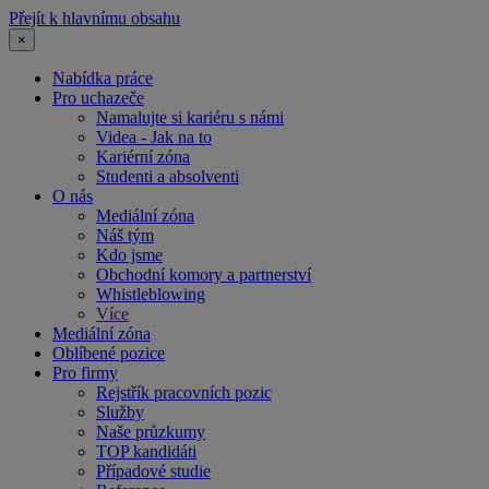
Přejít k hlavnímu obsahu
×
Nabídka práce
Pro uchazeče
Namalujte si kariéru s námi
Videa - Jak na to
Kariérní zóna
Studenti a absolventi
O nás
Mediální zóna
Náš tým
Kdo jsme
Obchodní komory a partnerství
Whistleblowing
Více
Mediální zóna
Oblíbené pozice
Pro firmy
Rejstřík pracovních pozic
Služby
Naše průzkumy
TOP kandidáti
Případové studie