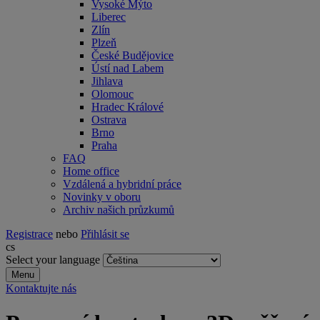
Vysoké Mýto
Liberec
Zlín
Plzeň
České Budějovice
Ústí nad Labem
Jihlava
Olomouc
Hradec Králové
Ostrava
Brno
Praha
FAQ
Home office
Vzdálená a hybridní práce
Novinky v oboru
Archiv našich průzkumů
Registrace
nebo
Přihlásit se
cs
Select your language
Menu
Kontaktujte nás