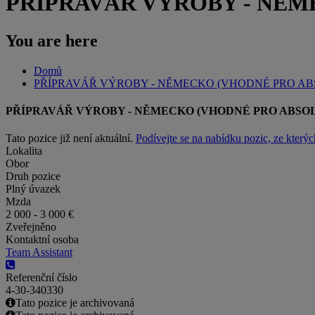
PŘÍPRAVÁŘ VÝROBY - NĚM
You are here
Domů
PŘÍPRAVÁŘ VÝROBY - NĚMECKO (VHODNÉ PRO A
PŘÍPRAVÁŘ VÝROBY - NĚMECKO (VHODNÉ PRO ABSO
Tato pozice již není aktuální.
Podívejte se na nabídku pozic, ze kterýc
Lokalita
Obor
Druh pozice
Plný úvazek
Mzda
2 000 - 3 000 €
Zveřejněno
Kontaktní osoba
Team Assistant
Referenční číslo
4-30-340330
Tato pozice je archivovaná