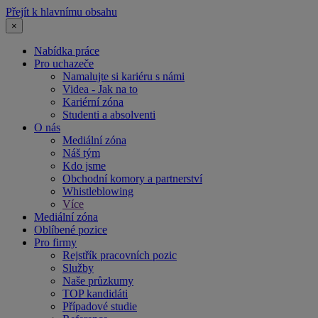
Přejít k hlavnímu obsahu
×
Nabídka práce
Pro uchazeče
Namalujte si kariéru s námi
Videa - Jak na to
Kariérní zóna
Studenti a absolventi
O nás
Mediální zóna
Náš tým
Kdo jsme
Obchodní komory a partnerství
Whistleblowing
Více
Mediální zóna
Oblíbené pozice
Pro firmy
Rejstřík pracovních pozic
Služby
Naše průzkumy
TOP kandidáti
Případové studie