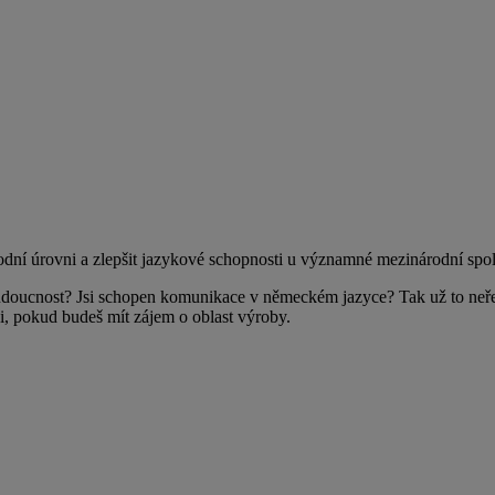
dní úrovni a zlepšit jazykové schopnosti u významné mezinárodní spol
budoucnost? Jsi schopen komunikace v německém jazyce? Tak už to neře
di, pokud budeš mít zájem o oblast výroby.