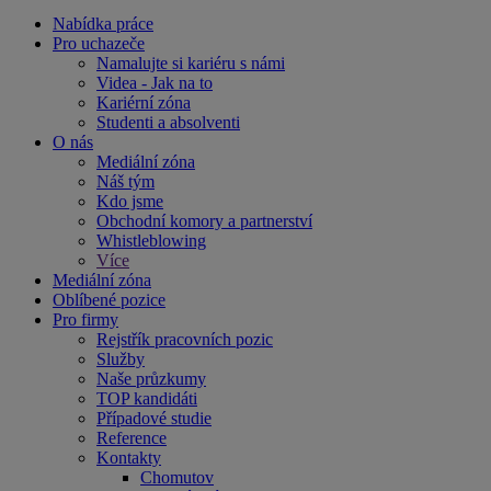
Nabídka práce
Pro uchazeče
Namalujte si kariéru s námi
Videa - Jak na to
Kariérní zóna
Studenti a absolventi
O nás
Mediální zóna
Náš tým
Kdo jsme
Obchodní komory a partnerství
Whistleblowing
Více
Mediální zóna
Oblíbené pozice
Pro firmy
Rejstřík pracovních pozic
Služby
Naše průzkumy
TOP kandidáti
Případové studie
Reference
Kontakty
Chomutov