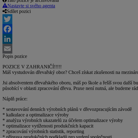
Tato pozice je archivovaná
Nastavte si svého agenta
Sdílet pozici
Twitter
Facebook
LinkedIn
Popis pozice
Email
POZICE V ZAHRANIČÍ!!!!!
Máš vystudován dřevařský obor? Chceš získat zkušenosti na mezináro
Jsi absolventem dřevařského oboru, máš po škole a řešíš svou další 
působící v oblasti zpracování dřeva. Praxe není nutná, ale budeme rá
Náplň práce:
* sestavování denních výrobních plánů v dřevozpracujícím závodě
* kalkulace a optimalizace výroby
* analýza výrobních ukazatelů za účelem optimalizace výroby
* optimalizace vytíženosti produkčních kapacit
* zpracování výrobních statistik, reporting
* příprava produkčních podkladů pro vedení společnosti