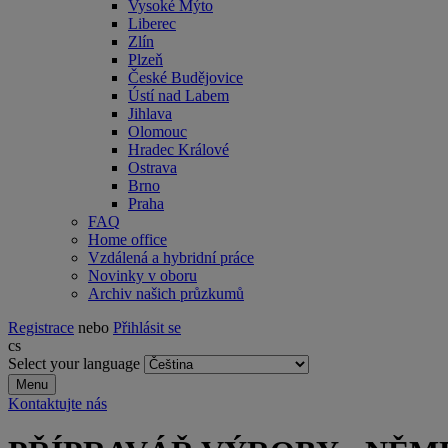
Vysoké Mýto
Liberec
Zlín
Plzeň
České Budějovice
Ústí nad Labem
Jihlava
Olomouc
Hradec Králové
Ostrava
Brno
Praha
FAQ
Home office
Vzdálená a hybridní práce
Novinky v oboru
Archiv našich průzkumů
Registrace
nebo
Přihlásit se
cs
Select your language
Menu
Kontaktujte nás