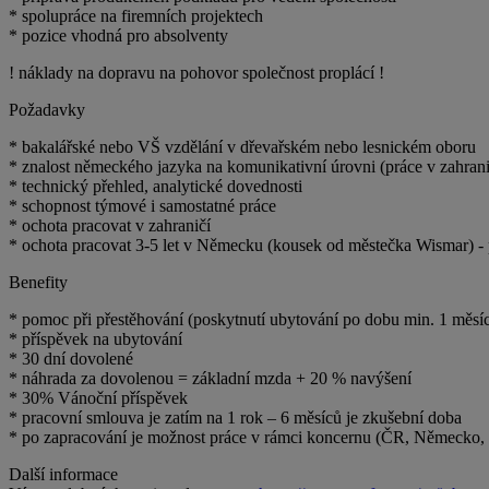
* spolupráce na firemních projektech
* pozice vhodná pro absolventy
! náklady na dopravu na pohovor společnost proplácí !
Požadavky
* bakalářské nebo VŠ vzdělání v dřevařském nebo lesnickém oboru
* znalost německého jazyka na komunikativní úrovni (práce v zahrani
* technický přehled, analytické dovednosti
* schopnost týmové i samostatné práce
* ochota pracovat v zahraničí
* ochota pracovat 3-5 let v Německu (kousek od městečka Wismar) 
Benefity
* pomoc při přestěhování (poskytnutí ubytování po dobu min. 1 měsíce
* příspěvek na ubytování
* 30 dní dovolené
* náhrada za dovolenou = základní mzda + 20 % navýšení
* 30% Vánoční příspěvek
* pracovní smlouva je zatím na 1 rok – 6 měsíců je zkušební doba
* po zapracování je možnost práce v rámci koncernu (ČR, Německo, 
Další informace