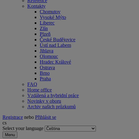
Reference
Kontakty
Chomutov
Vysoké Mýto
Liberec
Zlín
Plzeň
České Budějovice
Ústí nad Labem
Jihlava
Olomouc
Hradec Králové
Ostrava
Brno
Praha
FAQ
Home office
Vzdálená a hybridní práce
Novinky v oboru
Archiv našich průzkumů
Registrace
nebo
Přihlásit se
cs
Select your language
Menu