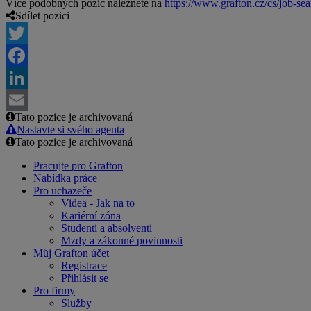
Více podobných pozic naleznete na
https://www.grafton.cz/cs/job-sea
Sdílet pozici
Twitter
Facebook
LinkedIn
Tato pozice je archivovaná
Email
Nastavte si svého agenta
Tato pozice je archivovaná
Pracujte pro Grafton
Nabídka práce
Pro uchazeče
Videa - Jak na to
Kariérní zóna
Studenti a absolventi
Mzdy a zákonné povinnosti
Můj Grafton účet
Registrace
Přihlásit se
Pro firmy
Služby