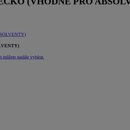
ECKO (VHODNÉ PRO ABSOL
BSOLVENTY)
LVENTY)
h můžete nadále vybírat.