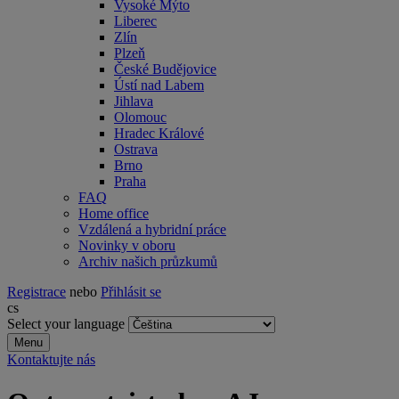
Vysoké Mýto
Liberec
Zlín
Plzeň
České Budějovice
Ústí nad Labem
Jihlava
Olomouc
Hradec Králové
Ostrava
Brno
Praha
FAQ
Home office
Vzdálená a hybridní práce
Novinky v oboru
Archiv našich průzkumů
Registrace
nebo
Přihlásit se
cs
Select your language
Menu
Kontaktujte nás