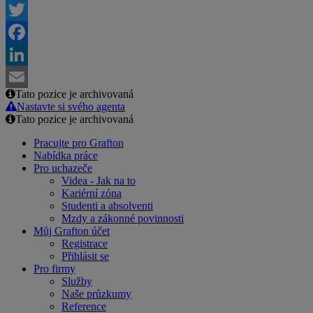
Twitter
Facebook
LinkedIn
Tato pozice je archivovaná
Email
Nastavte si svého agenta
Tato pozice je archivovaná
Pracujte pro Grafton
Nabídka práce
Pro uchazeče
Videa - Jak na to
Kariérní zóna
Studenti a absolventi
Mzdy a zákonné povinnosti
Můj Grafton účet
Registrace
Přihlásit se
Pro firmy
Služby
Naše průzkumy
Reference