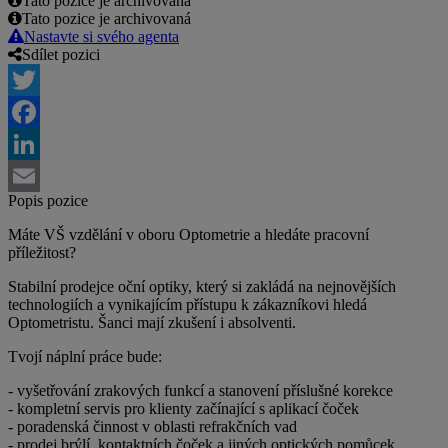
Tato pozice je archivovaná
Tato pozice je archivovaná
Nastavte si svého agenta
Sdílet pozici
Twitter
Facebook
LinkedIn
Popis pozice
Email
Máte VŠ vzdělání v oboru Optometrie a hledáte pracovní
příležitost?
Stabilní prodejce oční optiky, který si zakládá na nejnovějších
technologiích a vynikajícím přístupu k zákazníkovi hledá
Optometristu. Šanci mají zkušení i absolventi.
Tvojí náplní práce bude:
- vyšetřování zrakových funkcí a stanovení příslušné korekce
- kompletní servis pro klienty začínající s aplikací čoček
- poradenská činnost v oblasti refrakčních vad
- prodej brýlí, kontaktních čoček a jiných optických pomůcek