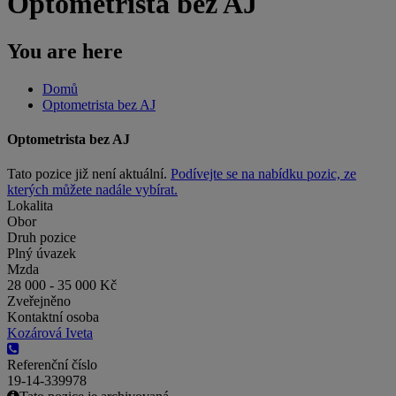
Optometrista bez AJ
You are here
Domů
Optometrista bez AJ
Optometrista bez AJ
Tato pozice již není aktuální.
Podívejte se na nabídku pozic, ze
kterých můžete nadále vybírat.
Lokalita
Obor
Druh pozice
Plný úvazek
Mzda
28 000 - 35 000 Kč
Zveřejněno
Kontaktní osoba
Kozárová Iveta
Referenční číslo
19-14-339978