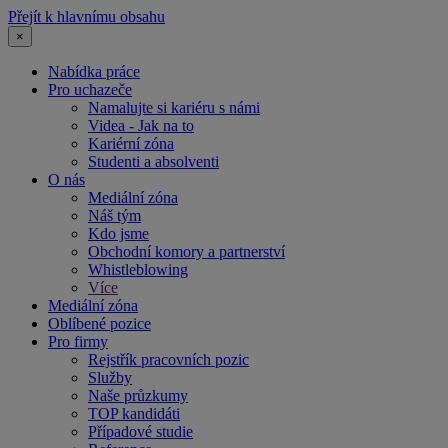
Přejít k hlavnímu obsahu
×
Nabídka práce
Pro uchazeče
Namalujte si kariéru s námi
Videa - Jak na to
Kariérní zóna
Studenti a absolventi
O nás
Mediální zóna
Náš tým
Kdo jsme
Obchodní komory a partnerství
Whistleblowing
Více
Mediální zóna
Oblíbené pozice
Pro firmy
Rejstřík pracovních pozic
Služby
Naše průzkumy
TOP kandidáti
Případové studie