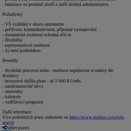
- fakturace za prodané zboží a další drobná administrativa
Požadavky
- VŠ vzdělání v oboru optometrie
- pečlivost, komunikativnost, příjemné vystupování
- dynamická osobnost ochotná učit se
- flexibilita
- reprezentativní osobnost
- Aj není podmínkou
Benefity
- flexibilní pracovní doba - možnost naplánovat si směny dle
domluvy
- bonusová složka platu - až 5 000 Kč/měs.
- zaměstnanecké slevy
- stravenky
- kafeterie
- vzdělávací programy
Další informace
Více podobných pozic naleznete na
https://www.grafton.cz/cs/job-
search
Sdílet pozici