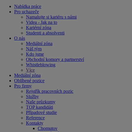
Nabídka práce
Pro uchazeče
Namalujte si kariéru s námi
Videa - Jak na to
Kariérní zóna
Studenti a absolventi
O nás
Mediální zóna
Náš tým
Kdo jsme
Obchodní komory a partnerství
Whistleblowing
Více
Mediální zóna
Oblíbené pozice
Pro firmy
Rejstřík pracovních pozic
Služby
Naše průzkumy
TOP kandidáti
Případové studie
Reference
Kontakty
Chomutov