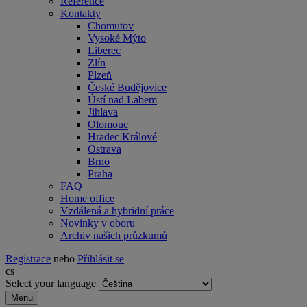
Reference
Kontakty
Chomutov
Vysoké Mýto
Liberec
Zlín
Plzeň
České Budějovice
Ústí nad Labem
Jihlava
Olomouc
Hradec Králové
Ostrava
Brno
Praha
FAQ
Home office
Vzdálená a hybridní práce
Novinky v oboru
Archiv našich průzkumů
Registrace
nebo
Přihlásit se
cs
Select your language
Menu