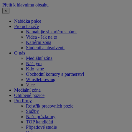
Přejít k hlavnímu obsahu
×
Nabídka práce
Pro uchazeče
Namalujte si kariéru s námi
Videa - Jak na to
Kariérní zóna
Studenti a absolventi
O nás
Mediální zóna
Náš tým
Kdo jsme
Obchodní komory a partnerství
Whistleblowing
Více
Mediální zóna
Oblíbené pozice
Pro firmy
Rejstřík pracovních pozic
Služby
Naše průzkumy
TOP kandidáti
Případové studie