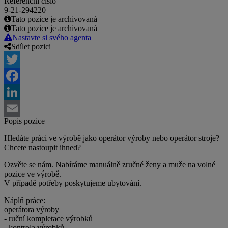
Referenční číslo
9-21-294220
Tato pozice je archivovaná
Tato pozice je archivovaná
Nastavte si svého agenta
Sdílet pozici
Twitter
Facebook
LinkedIn
Popis pozice
Email
Hledáte práci ve výrobě jako operátor výroby nebo operátor stroje?
Chcete nastoupit ihned?
Ozvěte se nám. Nabíráme manuálně zručné ženy a muže na volné
pozice ve výrobě.
V případě potřeby poskytujeme ubytování.
Náplň práce:
operátora výroby
- ruční kompletace výrobků
- kontrola výrobků