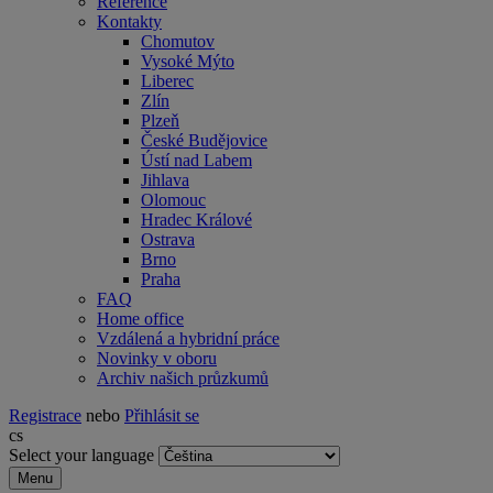
Reference
Kontakty
Chomutov
Vysoké Mýto
Liberec
Zlín
Plzeň
České Budějovice
Ústí nad Labem
Jihlava
Olomouc
Hradec Králové
Ostrava
Brno
Praha
FAQ
Home office
Vzdálená a hybridní práce
Novinky v oboru
Archiv našich průzkumů
Registrace
nebo
Přihlásit se
cs
Select your language
Menu