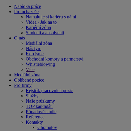
Nabídka práce
Pro uchazeče
Namalujte si kariéru s námi
Videa - Jak na to
Kariérní zóna
Studenti a absolventi
O nás
Mediální zóna
Náš tým
Kdo jsme
Obchodní komory a partnerství
Whistleblowing
Více
Mediální zóna
Oblíbené pozice
Pro firmy
Rejstřík pracovních pozic
Služby
Naše průzkumy
TOP kandidáti
Případové studie
Reference
Kontakty
Chomutov