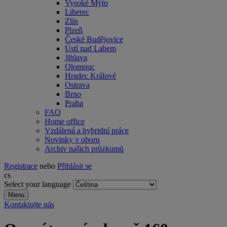
Vysoké Mýto
Liberec
Zlín
Plzeň
České Budějovice
Ústí nad Labem
Jihlava
Olomouc
Hradec Králové
Ostrava
Brno
Praha
FAQ
Home office
Vzdálená a hybridní práce
Novinky v oboru
Archiv našich průzkumů
Registrace
nebo
Přihlásit se
cs
Select your language
Menu
Kontaktujte nás