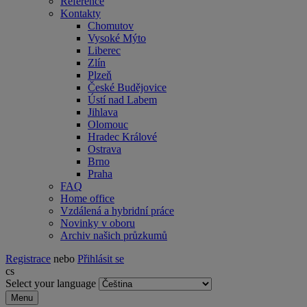
Reference
Kontakty
Chomutov
Vysoké Mýto
Liberec
Zlín
Plzeň
České Budějovice
Ústí nad Labem
Jihlava
Olomouc
Hradec Králové
Ostrava
Brno
Praha
FAQ
Home office
Vzdálená a hybridní práce
Novinky v oboru
Archiv našich průzkumů
Registrace
nebo
Přihlásit se
cs
Select your language
Menu