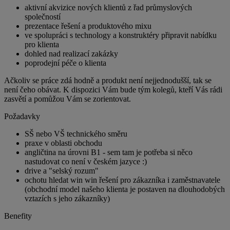
aktivní akvizice nových klientů z řad průmyslových
společností
prezentace řešení a produktového mixu
ve spolupráci s technology a konstruktéry připravit nabídku
pro klienta
dohled nad realizací zakázky
poprodejní péče o klienta
Ačkoliv se práce zdá hodně a produkt není nejjednodušší, tak se
není čeho obávat. K dispozici Vám bude tým kolegů, kteří Vás rádi
zasvětí a pomůžou Vám se zorientovat.
Požadavky
SŠ nebo VŠ technického směru
praxe v oblasti obchodu
angličtina na úrovni B1 - sem tam je potřeba si něco
nastudovat co není v českém jazyce :)
drive a "selský rozum"
ochotu hledat win win řešení pro zákazníka i zaměstnavatele
(obchodní model našeho klienta je postaven na dlouhodobých
vztazích s jeho zákazníky)
Benefity