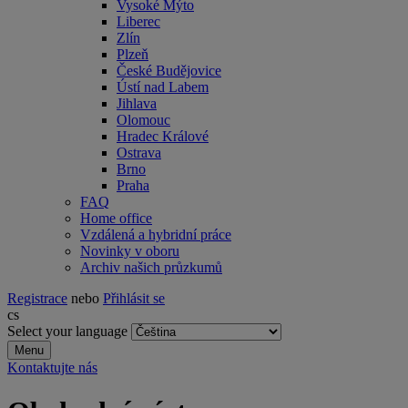
Vysoké Mýto
Liberec
Zlín
Plzeň
České Budějovice
Ústí nad Labem
Jihlava
Olomouc
Hradec Králové
Ostrava
Brno
Praha
FAQ
Home office
Vzdálená a hybridní práce
Novinky v oboru
Archiv našich průzkumů
Registrace
nebo
Přihlásit se
cs
Select your language
Menu
Kontaktujte nás