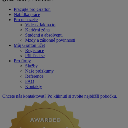
Pracujte pro Grafton
Nabídka práce
Pro uchazeče
Videa - Jak na to
Kariérní zóna
Studenti a absolventi
Mzdy a zákonné povinnosti
Můj Grafton účet
Registrace
Přihlásit se
Pro firmy
Služby
Naše průzkumy
Reference
FAQ
Kontakty
Chcete nás kontaktovat? Po kliknutí si zvolte nejbližší pobočku.