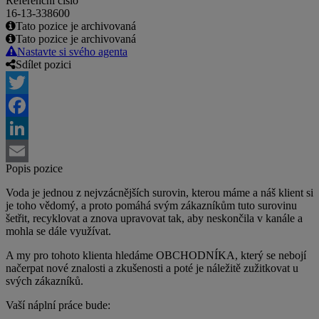
Referenční číslo
16-13-338600
Tato pozice je archivovaná
Tato pozice je archivovaná
Nastavte si svého agenta
Sdílet pozici
Twitter
Facebook
LinkedIn
Popis pozice
Email
Voda je jednou z nejvzácnějších surovin, kterou máme a náš klient si
je toho vědomý, a proto pomáhá svým zákazníkům tuto surovinu
šetřit, recyklovat a znova upravovat tak, aby neskončila v kanále a
mohla se dále využívat.
A my pro tohoto klienta hledáme OBCHODNÍKA, který se nebojí
načerpat nové znalosti a zkušenosti a poté je náležitě zužitkovat u
svých zákazníků.
Vaší náplní práce bude: