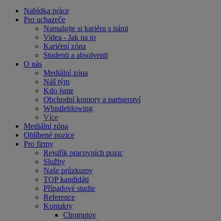
Nabídka práce
Pro uchazeče
Namalujte si kariéru s námi
Videa - Jak na to
Kariérní zóna
Studenti a absolventi
O nás
Mediální zóna
Náš tým
Kdo jsme
Obchodní komory a partnerství
Whistleblowing
Více
Mediální zóna
Oblíbené pozice
Pro firmy
Rejstřík pracovních pozic
Služby
Naše průzkumy
TOP kandidáti
Případové studie
Reference
Kontakty
Chomutov