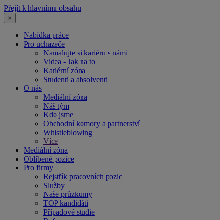
Přejít k hlavnímu obsahu
×
Nabídka práce
Pro uchazeče
Namalujte si kariéru s námi
Videa - Jak na to
Kariérní zóna
Studenti a absolventi
O nás
Mediální zóna
Náš tým
Kdo jsme
Obchodní komory a partnerství
Whistleblowing
Více
Mediální zóna
Oblíbené pozice
Pro firmy
Rejstřík pracovních pozic
Služby
Naše průzkumy
TOP kandidáti
Případové studie