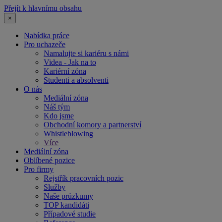
Přejít k hlavnímu obsahu
×
Nabídka práce
Pro uchazeče
Namalujte si kariéru s námi
Videa - Jak na to
Kariérní zóna
Studenti a absolventi
O nás
Mediální zóna
Náš tým
Kdo jsme
Obchodní komory a partnerství
Whistleblowing
Více
Mediální zóna
Oblíbené pozice
Pro firmy
Rejstřík pracovních pozic
Služby
Naše průzkumy
TOP kandidáti
Případové studie