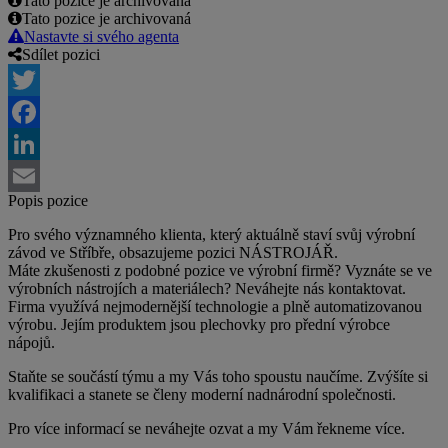
Tato pozice je archivovaná
Tato pozice je archivovaná
Nastavte si svého agenta
Sdílet pozici
Twitter
Facebook
LinkedIn
Popis pozice
Email
Pro svého významného klienta, který aktuálně staví svůj výrobní
závod ve Stříbře, obsazujeme pozici NÁSTROJÁŘ.
Máte zkušenosti z podobné pozice ve výrobní firmě? Vyznáte se ve
výrobních nástrojích a materiálech? Neváhejte nás kontaktovat.
Firma využívá nejmodernější technologie a plně automatizovanou
výrobu. Jejím produktem jsou plechovky pro přední výrobce
nápojů.
Staňte se součástí týmu a my Vás toho spoustu naučíme. Zvýšíte si
kvalifikaci a stanete se členy moderní nadnárodní společnosti.
Pro více informací se neváhejte ozvat a my Vám řekneme více.