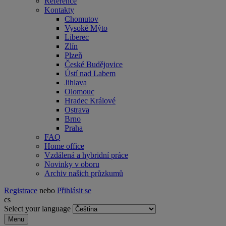
Reference
Kontakty
Chomutov
Vysoké Mýto
Liberec
Zlín
Plzeň
České Budějovice
Ústí nad Labem
Jihlava
Olomouc
Hradec Králové
Ostrava
Brno
Praha
FAQ
Home office
Vzdálená a hybridní práce
Novinky v oboru
Archiv našich průzkumů
Registrace
nebo
Přihlásit se
cs
Select your language
Menu