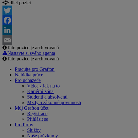
Sdílet pozici
Twitter
Facebook
LinkedIn
Tato pozice je archivovaná
Email
Nastavte si svého agenta
Tato pozice je archivovaná
Pracujte pro Grafton
Nabídka práce
Pro uchazeče
Videa - Jak na to
Kariérní zóna
Studenti a absolventi
Mzdy a zákonné povinnosti
Můj Grafton účet
Registrace
Přihlásit se
Pro firmy
Služby
Naše průzkumy