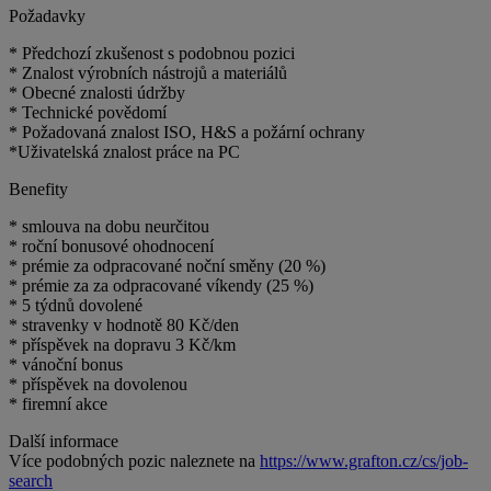
Požadavky
* Předchozí zkušenost s podobnou pozici
* Znalost výrobních nástrojů a materiálů
* Obecné znalosti údržby
* Technické povědomí
* Požadovaná znalost ISO, H&S a požární ochrany
*Uživatelská znalost práce na PC
Benefity
* smlouva na dobu neurčitou
* roční bonusové ohodnocení
* prémie za odpracované noční směny (20 %)
* prémie za za odpracované víkendy (25 %)
* 5 týdnů dovolené
* stravenky v hodnotě 80 Kč/den
* příspěvek na dopravu 3 Kč/km
* vánoční bonus
* příspěvek na dovolenou
* firemní akce
Další informace
Více podobných pozic naleznete na
https://www.grafton.cz/cs/job-
search