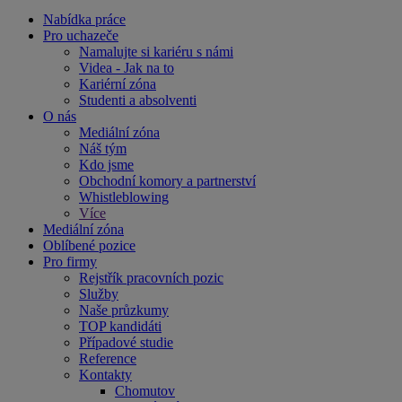
Nabídka práce
Pro uchazeče
Namalujte si kariéru s námi
Videa - Jak na to
Kariérní zóna
Studenti a absolventi
O nás
Mediální zóna
Náš tým
Kdo jsme
Obchodní komory a partnerství
Whistleblowing
Více
Mediální zóna
Oblíbené pozice
Pro firmy
Rejstřík pracovních pozic
Služby
Naše průzkumy
TOP kandidáti
Případové studie
Reference
Kontakty
Chomutov