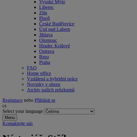
Vysoké Mýto
Liberec
Zlín
Plzeň
České Budějovice
Ústí nad Labem
Jihlava
Olomouc
Hradec Králové
Ostrava
Brno
Praha
FAQ
Home office
Vzdálená a hybridní práce
Novinky v oboru
Archiv našich průzkumů
Registrace
nebo
Přihlásit se
cs
Select your language
Menu
Kontaktujte nás