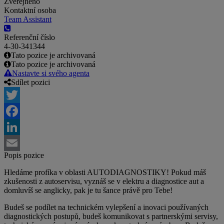
Zveřejněno
Kontaktní osoba
Team Assistant
Referenční číslo
4-30-341344
Tato pozice je archivovaná
Tato pozice je archivovaná
Nastavte si svého agenta
Sdílet pozici
Twitter
Facebook
LinkedIn
Popis pozice
Email
Hledáme profíka v oblasti AUTODIAGNOSTIKY! Pokud máš
zkušenosti z autoservisu, vyznáš se v elektru a diagnostice aut a
domluvíš se anglicky, pak je tu šance právě pro Tebe!
Budeš se podílet na technickém vylepšení a inovaci používaných
diagnostických postupů, budeš komunikovat s partnerskými servisy,