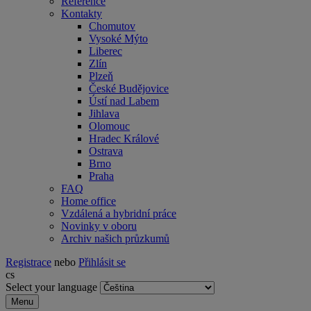
Reference
Kontakty
Chomutov
Vysoké Mýto
Liberec
Zlín
Plzeň
České Budějovice
Ústí nad Labem
Jihlava
Olomouc
Hradec Králové
Ostrava
Brno
Praha
FAQ
Home office
Vzdálená a hybridní práce
Novinky v oboru
Archiv našich průzkumů
Registrace
nebo
Přihlásit se
cs
Select your language
Menu