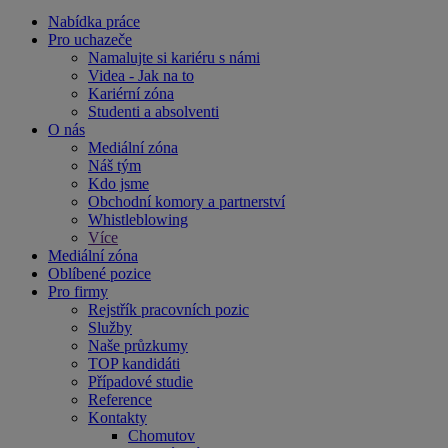
Nabídka práce
Pro uchazeče
Namalujte si kariéru s námi
Videa - Jak na to
Kariérní zóna
Studenti a absolventi
O nás
Mediální zóna
Náš tým
Kdo jsme
Obchodní komory a partnerství
Whistleblowing
Více
Mediální zóna
Oblíbené pozice
Pro firmy
Rejstřík pracovních pozic
Služby
Naše průzkumy
TOP kandidáti
Případové studie
Reference
Kontakty
Chomutov