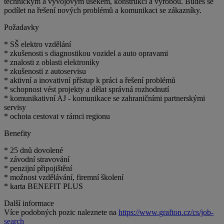
technickým a vývojovým úsekem, konstrukcí a výrobou. Budeš se
podílet na řešení nových problémů a komunikaci se zákazníky.
Požadavky
* SŠ elektro vzdělání
* zkušenosti s diagnostikou vozidel a auto opravami
* znalosti z oblasti elektroniky
* zkušenosti z autoservisu
* aktivní a inovativní přístup k práci a řešení problémů
* schopnost vést projekty a dělat správná rozhodnutí
* komunikativní AJ - komunikace se zahraničními partnerskými
servisy
* ochota cestovat v rámci regionu
Benefity
* 25 dnů dovolené
* závodní stravování
* penzijní připojištění
* možnost vzdělávání, firemní školení
* karta BENEFIT PLUS
Další informace
Více podobných pozic naleznete na
https://www.grafton.cz/cs/job-
search