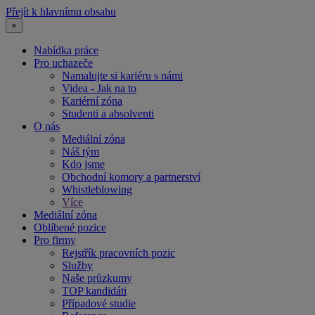
Přejít k hlavnímu obsahu
×
Nabídka práce
Pro uchazeče
Namalujte si kariéru s námi
Videa - Jak na to
Kariérní zóna
Studenti a absolventi
O nás
Mediální zóna
Náš tým
Kdo jsme
Obchodní komory a partnerství
Whistleblowing
Více
Mediální zóna
Oblíbené pozice
Pro firmy
Rejstřík pracovních pozic
Služby
Naše průzkumy
TOP kandidáti
Případové studie