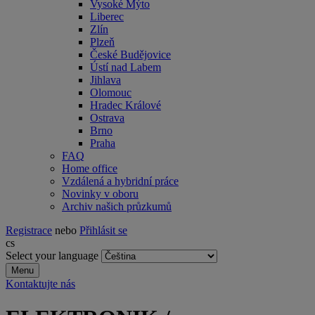
Vysoké Mýto
Liberec
Zlín
Plzeň
České Budějovice
Ústí nad Labem
Jihlava
Olomouc
Hradec Králové
Ostrava
Brno
Praha
FAQ
Home office
Vzdálená a hybridní práce
Novinky v oboru
Archiv našich průzkumů
Registrace
nebo
Přihlásit se
cs
Select your language
Menu
Kontaktujte nás