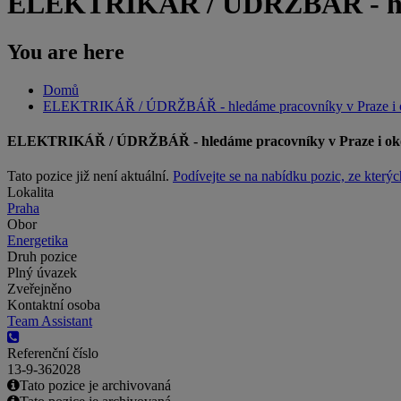
ELEKTRIKÁŘ / ÚDRŽBÁŘ - hled
You are here
Domů
ELEKTRIKÁŘ / ÚDRŽBÁŘ - hledáme pracovníky v Praze i o
ELEKTRIKÁŘ / ÚDRŽBÁŘ - hledáme pracovníky v Praze i oko
Tato pozice již není aktuální.
Podívejte se na nabídku pozic, ze kterýc
Lokalita
Praha
Obor
Energetika
Druh pozice
Plný úvazek
Zveřejněno
Kontaktní osoba
Team Assistant
Referenční číslo
13-9-362028
Tato pozice je archivovaná