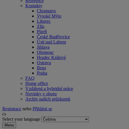
Reference
Kontakty
Chomutov
Vysoké Mýto
Liberec
Zlín
Plzeň
České Budějovice
Ústí nad Labem
Jihlava
Olomouc
Hradec Králové
Ostrava
Brno
Praha
FAQ
Home office
Vzdálená a hybridní práce
Novinky v oboru
Archiv našich průzkumů
Registrace
nebo
Přihlásit se
cs
Select your language
Menu