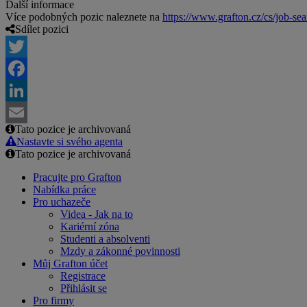
Další informace
Více podobných pozic naleznete na
https://www.grafton.cz/cs/job-sea
Sdílet pozici
Twitter
Facebook
LinkedIn
Tato pozice je archivovaná
Email
Nastavte si svého agenta
Tato pozice je archivovaná
Pracujte pro Grafton
Nabídka práce
Pro uchazeče
Videa - Jak na to
Kariérní zóna
Studenti a absolventi
Mzdy a zákonné povinnosti
Můj Grafton účet
Registrace
Přihlásit se
Pro firmy