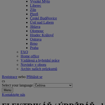
Vysoké Mýto
Liberec
Zlín
Plzeň
České Budějovice
Ústí nad Labem
Jihlava
Olomouc
Hradec Králové
Ostrava
Brno
Praha
FAQ
Home office
Vzdálená a hybridní práce
Novinky v oboru
Archiv našich průzkumů
Registrace
nebo
Přihlásit se
cs
Select your language
Menu
Kontaktujte nás