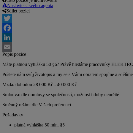
Tato pozice je archivovaná
Nastavte si svého agenta
Sdílet pozici
Twitter
Facebook
LinkedIn
Popis pozice
Email
Máte platnou vyhlášku 50 §6? Právě hledáme pracovníky ELEKTRO pro
Pošlete nám svůj životopis a my se s Vámi obratem spojíme a sdělíme
Mzda: dohodou 28 000 Kč - 40 000 Kč
Smlouva: dle domluvy se společností, možnost i doby neurčité
Směnný režim: dle Vašich preferencí
Požadavky
platná vyhláška 50 min. §5