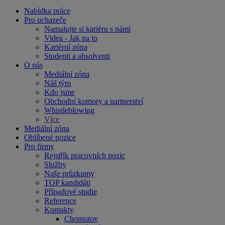
Nabídka práce
Pro uchazeče
Namalujte si kariéru s námi
Videa - Jak na to
Kariérní zóna
Studenti a absolventi
O nás
Mediální zóna
Náš tým
Kdo jsme
Obchodní komory a partnerství
Whistleblowing
Více
Mediální zóna
Oblíbené pozice
Pro firmy
Rejstřík pracovních pozic
Služby
Naše průzkumy
TOP kandidáti
Případové studie
Reference
Kontakty
Chomutov