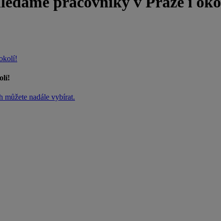
áme pracovníky v Praze i okol
kolí!
lí!
h můžete nadále vybírat.