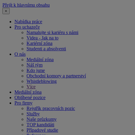
Přejít k hlavnímu obsahu
×
Nabídka práce
Pro uchazeče
Namalujte si kariéru s námi
Videa - Jak na to
Kariérní zóna
Studenti a absolventi
O nás
Mediální zóna
Náš tým
Kdo jsme
Obchodní komory a partnerství
Whistleblowing
Více
Mediální zóna
Oblíbené pozice
Pro firmy
Rejstřík pracovních pozic
Služby
Naše průzkumy
TOP kandidáti
Případové studie