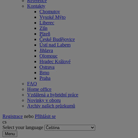
Reference
Kontakty
Chomutov
Vysoké Mýto
Liberec
Zlín
Plzeň
České Budějovice
Ústí nad Labem
Jihlava
Olomouc
Hradec Králové
Ostrava
Brno
Praha
FAQ
Home office
Vzdálená a hybridní práce
Novinky v oboru
Archiv našich průzkumů
Registrace
nebo
Přihlásit se
cs
Select your language
Menu