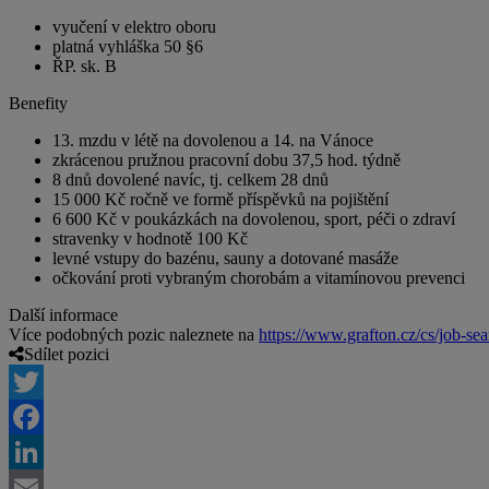
vyučení v elektro oboru
platná vyhláška 50 §6
ŘP. sk. B
Benefity
13. mzdu v létě na dovolenou a 14. na Vánoce
zkrácenou pružnou pracovní dobu 37,5 hod. týdně
8 dnů dovolené navíc, tj. celkem 28 dnů
15 000 Kč ročně ve formě příspěvků na pojištění
6 600 Kč v poukázkách na dovolenou, sport, péči o zdraví
stravenky v hodnotě 100 Kč
levné vstupy do bazénu, sauny a dotované masáže
očkování proti vybraným chorobám a vitamínovou prevenci
Další informace
Více podobných pozic naleznete na
https://www.grafton.cz/cs/job-sea
Sdílet pozici
Twitter
Facebook
LinkedIn