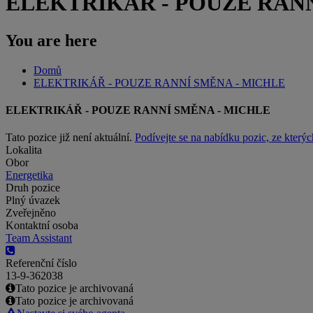
ELEKTRIKÁŘ - POUZE RANN
You are here
Domů
ELEKTRIKÁŘ - POUZE RANNÍ SMĚNA - MICHLE
ELEKTRIKÁŘ - POUZE RANNÍ SMĚNA - MICHLE
Tato pozice již není aktuální.
Podívejte se na nabídku pozic, ze kterýc
Lokalita
Obor
Energetika
Druh pozice
Plný úvazek
Zveřejněno
Kontaktní osoba
Team Assistant
Referenční číslo
13-9-362038
Tato pozice je archivovaná
Tato pozice je archivovaná