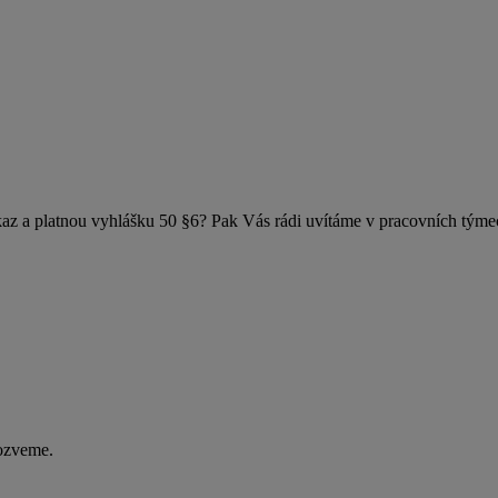
ůkaz a platnou vyhlášku 50 §6? Pak Vás rádi uvítáme v pracovních týmech
 ozveme.