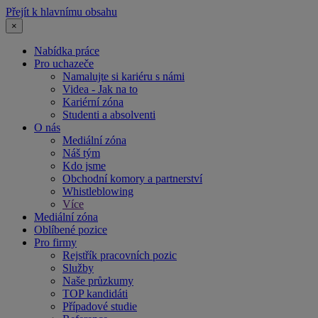
Přejít k hlavnímu obsahu
×
Nabídka práce
Pro uchazeče
Namalujte si kariéru s námi
Videa - Jak na to
Kariérní zóna
Studenti a absolventi
O nás
Mediální zóna
Náš tým
Kdo jsme
Obchodní komory a partnerství
Whistleblowing
Více
Mediální zóna
Oblíbené pozice
Pro firmy
Rejstřík pracovních pozic
Služby
Naše průzkumy
TOP kandidáti
Případové studie