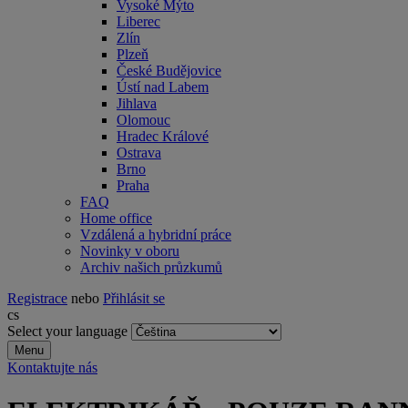
Vysoké Mýto
Liberec
Zlín
Plzeň
České Budějovice
Ústí nad Labem
Jihlava
Olomouc
Hradec Králové
Ostrava
Brno
Praha
FAQ
Home office
Vzdálená a hybridní práce
Novinky v oboru
Archiv našich průzkumů
Registrace
nebo
Přihlásit se
cs
Select your language
Menu
Kontaktujte nás