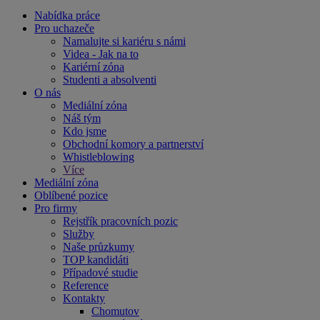
Nabídka práce
Pro uchazeče
Namalujte si kariéru s námi
Videa - Jak na to
Kariérní zóna
Studenti a absolventi
O nás
Mediální zóna
Náš tým
Kdo jsme
Obchodní komory a partnerství
Whistleblowing
Více
Mediální zóna
Oblíbené pozice
Pro firmy
Rejstřík pracovních pozic
Služby
Naše průzkumy
TOP kandidáti
Případové studie
Reference
Kontakty
Chomutov