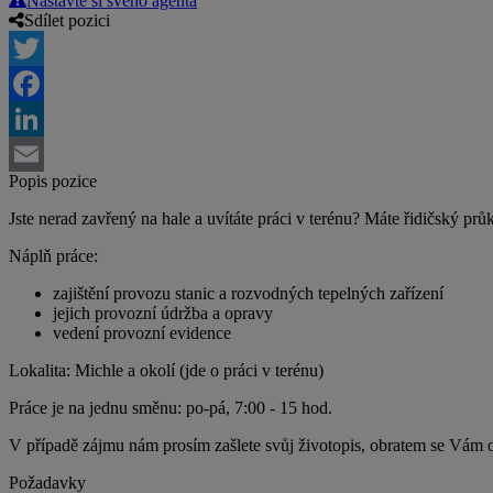
Nastavte si svého agenta
Sdílet pozici
Twitter
Facebook
LinkedIn
Popis pozice
Email
Jste nerad zavřený na hale a uvítáte práci v terénu? Máte řidičský pr
Náplň práce:
zajištění provozu stanic a rozvodných tepelných zařízení
jejich provozní údržba a opravy
vedení provozní evidence
Lokalita: Michle a okolí (jde o práci v terénu)
Práce je na jednu směnu: po-pá, 7:00 - 15 hod.
V případě zájmu nám prosím zašlete svůj životopis, obratem se Vám
Požadavky