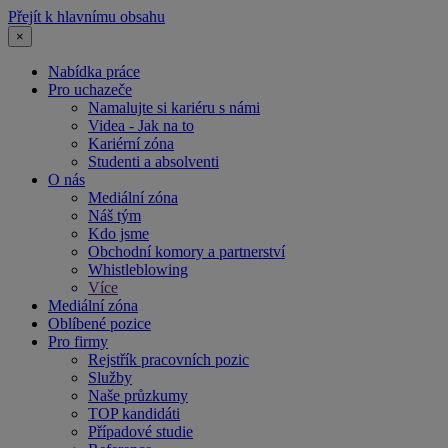
Přejít k hlavnímu obsahu
×
Nabídka práce
Pro uchazeče
Namalujte si kariéru s námi
Videa - Jak na to
Kariérní zóna
Studenti a absolventi
O nás
Mediální zóna
Náš tým
Kdo jsme
Obchodní komory a partnerství
Whistleblowing
Více
Mediální zóna
Oblíbené pozice
Pro firmy
Rejstřík pracovních pozic
Služby
Naše průzkumy
TOP kandidáti
Případové studie