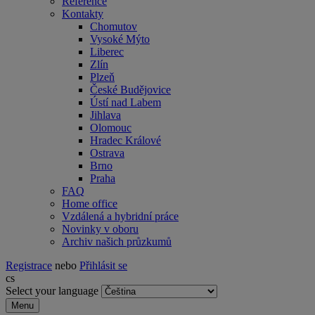
Reference
Kontakty
Chomutov
Vysoké Mýto
Liberec
Zlín
Plzeň
České Budějovice
Ústí nad Labem
Jihlava
Olomouc
Hradec Králové
Ostrava
Brno
Praha
FAQ
Home office
Vzdálená a hybridní práce
Novinky v oboru
Archiv našich průzkumů
Registrace
nebo
Přihlásit se
cs
Select your language
Menu