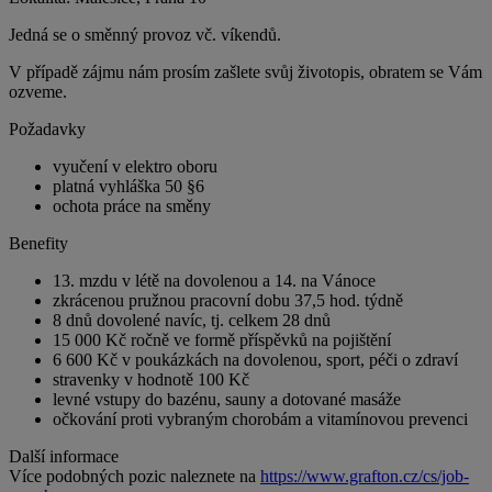
Jedná se o směnný provoz vč. víkendů.
V případě zájmu nám prosím zašlete svůj životopis, obratem se Vám
ozveme.
Požadavky
vyučení v elektro oboru
platná vyhláška 50 §6
ochota práce na směny
Benefity
13. mzdu v létě na dovolenou a 14. na Vánoce
zkrácenou pružnou pracovní dobu 37,5 hod. týdně
8 dnů dovolené navíc, tj. celkem 28 dnů
15 000 Kč ročně ve formě příspěvků na pojištění
6 600 Kč v poukázkách na dovolenou, sport, péči o zdraví
stravenky v hodnotě 100 Kč
levné vstupy do bazénu, sauny a dotované masáže
očkování proti vybraným chorobám a vitamínovou prevenci
Další informace
Více podobných pozic naleznete na
https://www.grafton.cz/cs/job-