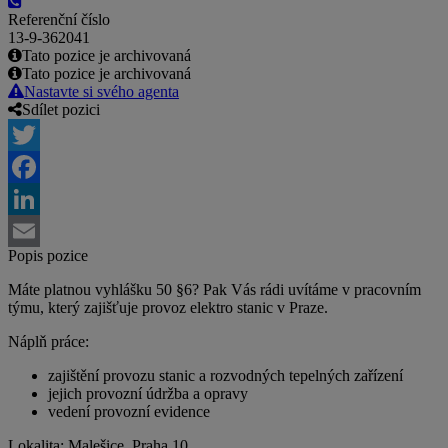
Referenční číslo
13-9-362041
Tato pozice je archivovaná
Tato pozice je archivovaná
Nastavte si svého agenta
Sdílet pozici
Twitter
Facebook
LinkedIn
Popis pozice
Email
Máte platnou vyhlášku 50 §6? Pak Vás rádi uvítáme v pracovním
týmu, který zajišťuje provoz elektro stanic v Praze.
Náplň práce:
zajištění provozu stanic a rozvodných tepelných zařízení
jejich provozní údržba a opravy
vedení provozní evidence
Lokalita: Malešice, Praha 10