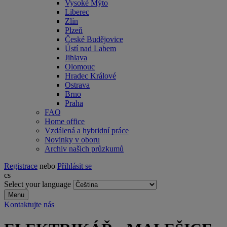
Vysoké Mýto
Liberec
Zlín
Plzeň
České Budějovice
Ústí nad Labem
Jihlava
Olomouc
Hradec Králové
Ostrava
Brno
Praha
FAQ
Home office
Vzdálená a hybridní práce
Novinky v oboru
Archiv našich průzkumů
Registrace
nebo
Přihlásit se
cs
Select your language
Menu
Kontaktujte nás