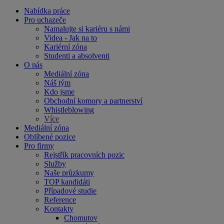
Nabídka práce
Pro uchazeče
Namalujte si kariéru s námi
Videa - Jak na to
Kariérní zóna
Studenti a absolventi
O nás
Mediální zóna
Náš tým
Kdo jsme
Obchodní komory a partnerství
Whistleblowing
Více
Mediální zóna
Oblíbené pozice
Pro firmy
Rejstřík pracovních pozic
Služby
Naše průzkumy
TOP kandidáti
Případové studie
Reference
Kontakty
Chomutov