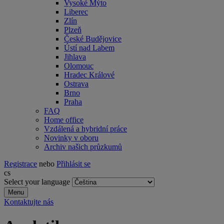
Vysoké Mýto
Liberec
Zlín
Plzeň
České Budějovice
Ústí nad Labem
Jihlava
Olomouc
Hradec Králové
Ostrava
Brno
Praha
FAQ
Home office
Vzdálená a hybridní práce
Novinky v oboru
Archiv našich průzkumů
Registrace
nebo
Přihlásit se
cs
Select your language
Menu
Kontaktujte nás