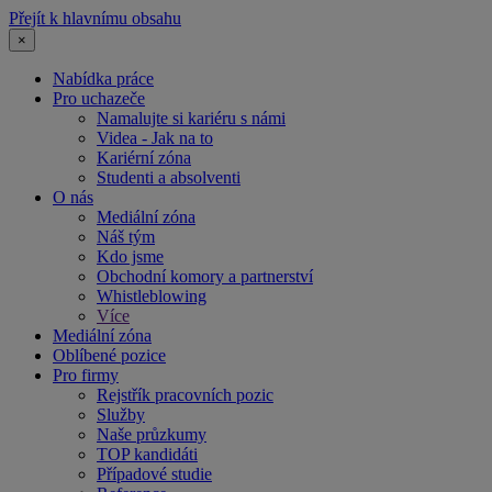
Přejít k hlavnímu obsahu
×
Nabídka práce
Pro uchazeče
Namalujte si kariéru s námi
Videa - Jak na to
Kariérní zóna
Studenti a absolventi
O nás
Mediální zóna
Náš tým
Kdo jsme
Obchodní komory a partnerství
Whistleblowing
Více
Mediální zóna
Oblíbené pozice
Pro firmy
Rejstřík pracovních pozic
Služby
Naše průzkumy
TOP kandidáti
Případové studie