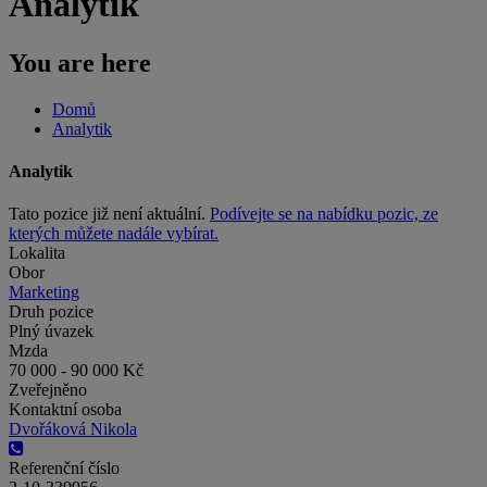
Analytik
You are here
Domů
Analytik
Analytik
Tato pozice již není aktuální.
Podívejte se na nabídku pozic, ze
kterých můžete nadále vybírat.
Lokalita
Obor
Marketing
Druh pozice
Plný úvazek
Mzda
70 000 - 90 000 Kč
Zveřejněno
Kontaktní osoba
Dvořáková Nikola
Referenční číslo