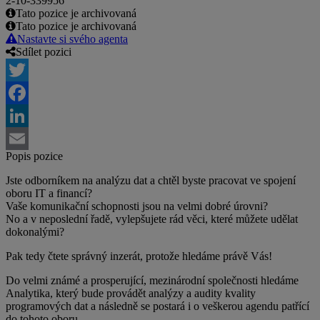
2-10-339956
Tato pozice je archivovaná
Tato pozice je archivovaná
Nastavte si svého agenta
Sdílet pozici
Twitter
Facebook
LinkedIn
Popis pozice
Email
Jste odborníkem na analýzu dat a chtěl byste pracovat ve spojení
oboru IT a financí?
Vaše komunikační schopnosti jsou na velmi dobré úrovni?
No a v neposlední řadě, vylepšujete rád věci, které můžete udělat
dokonalými?
Pak tedy čtete správný inzerát, protože hledáme právě Vás!
Do velmi známé a prosperující, mezinárodní společnosti hledáme
Analytika, který bude provádět analýzy a audity kvality
programových dat a následně se postará i o veškerou agendu patřící
do tohoto oboru.