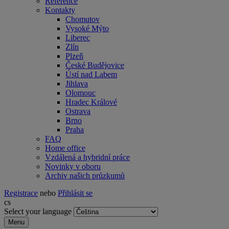
Reference
Kontakty
Chomutov
Vysoké Mýto
Liberec
Zlín
Plzeň
České Budějovice
Ústí nad Labem
Jihlava
Olomouc
Hradec Králové
Ostrava
Brno
Praha
FAQ
Home office
Vzdálená a hybridní práce
Novinky v oboru
Archiv našich průzkumů
Registrace
nebo
Přihlásit se
cs
Select your language
Menu