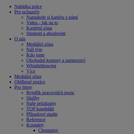
Nabídka práce
Pro uchazeče
Namalujte si kariéru s námi
Videa - Jak na to
Kariérní zóna
Studenti a absolventi
O nás
Mediální zóna
Náš tým
Kdo jsme
Obchodní komory a partnerství
Whistleblowing
Více
Mediální zóna
Oblíbené pozice
Pro firmy
Rejstřík pracovních pozic
Služby
Naše průzkumy
TOP kandidáti
Případové studie
Reference
Kontakty
Chomutov