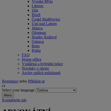
Vysoké Mýto
Liberec
Zlín
Plzeň
České Budějovice
Ústí nad Labem
Jihlava
Olomouc
Hradec Králové
Ostrava
Brno
Praha
FAQ
Home office
Vzdálená a hybridní práce
Novinky v oboru
Archiv našich průzkumů
Registrace
nebo
Přihlásit se
cs
Select your language
Menu
Kontaktujte nás