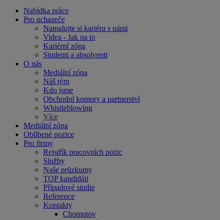
Nabídka práce
Pro uchazeče
Namalujte si kariéru s námi
Videa - Jak na to
Kariérní zóna
Studenti a absolventi
O nás
Mediální zóna
Náš tým
Kdo jsme
Obchodní komory a partnerství
Whistleblowing
Více
Mediální zóna
Oblíbené pozice
Pro firmy
Rejstřík pracovních pozic
Služby
Naše průzkumy
TOP kandidáti
Případové studie
Reference
Kontakty
Chomutov