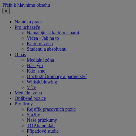
Přejít k hlavnímu obsahu
×
Nabídka práce
Pro uchazeče
Namalujte si kariéru s námi
Videa - Jak na to
Kariérní zóna
Studenti a absolventi
O nás
Mediální zóna
Náš tým
Kdo jsme
Obchodní komory a partnerství
Whistleblowing
Více
Mediální zóna
Oblíbené pozice
Pro firmy
Rejstřík pracovních pozic
Služby
Naše průzkumy
TOP kandidáti
Případové studie