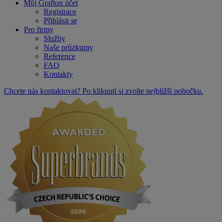
Můj Grafton účet
Registrace
Přihlásit se
Pro firmy
Služby
Naše průzkumy
Reference
FAQ
Kontakty
Chcete nás kontaktovat? Po kliknutí si zvolte nejbližší pobočku.