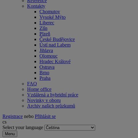
Reference
Kontakty
Chomutov
Vysoké Mýto
Liberec
Zlín
Plzeň
České Budějovice
Ústí nad Labem
Jihlava
Olomouc
Hradec Králové
Ostrava
Brno
Praha
FAQ
Home office
Vzdálená a hybridní práce
Novinky v oboru
Archiv našich průzkumů
Registrace
nebo
Přihlásit se
cs
Select your language
Menu