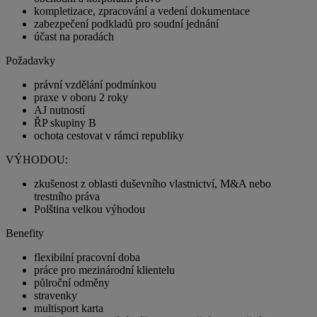
kompletizace, zpracování a vedení dokumentace
zabezpečení podkladů pro soudní jednání
účast na poradách
Požadavky
právní vzdělání podmínkou
praxe v oboru 2 roky
AJ nutností
ŘP skupiny B
ochota cestovat v rámci republiky
VÝHODOU:
zkušenost z oblasti duševního vlastnictví, M&A nebo
trestního práva
Polština velkou výhodou
Benefity
flexibilní pracovní doba
práce pro mezinárodní klientelu
půlroční odměny
stravenky
multisport karta