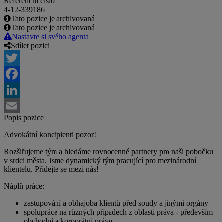
Referenční číslo
4-12-339186
Tato pozice je archivovaná
Tato pozice je archivovaná
Nastavte si svého agenta
Sdílet pozici
Twitter
Facebook
LinkedIn
Popis pozice
Email
Advokátní koncipienti pozor!
Rozšiřujeme tým a hledáme rovnocenné partnery pro naši pobočku
v srdci města. Jsme dynamický tým pracující pro mezinárodní
klientelu. Přidejte se mezi nás!
Náplň práce:
zastupování a obhajoba klientů před soudy a jinými orgány
spolupráce na různých případech z oblasti práva - především
obchodní a korporátní právo