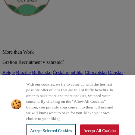
More than Work
Grafton Recruitment v zahraničí
Belgie
Brazílie
Bulharsko
Česká republika
Chorvatsko
Dánsko
Estonsko
Francie
Indie
Itálie
Kolumbie
Litva
Lotyšsko
Maďarsko
Mexiko
Německo
Nizozemsko
Norsko
Polsko
Portugalsko
With our cookies, we try to come up with the freshest
Rumunsko
Slovensko
Španělsko
Srbsko
Švýcarsko
Turecko
Velká
possible offer of jobs that are full of fluffy benefits. In
Británie
order to bake more and more cookies, we need your
consent. By clicking on the “Allow All Cookies”
©2026 Všechna práva vyhrazena Grafton Recruitment
button, you provide your consent to their full use and
we will know what to bake for you. Make your own
Ochrana osobních údajů
Zásady používání cookies
Všeobecné
choice to your liking.
podmínky
Digitální přístupnost
Інформація про обробку
персональних даних
Accept Selected Cookies
Accept All Cookies
Created by