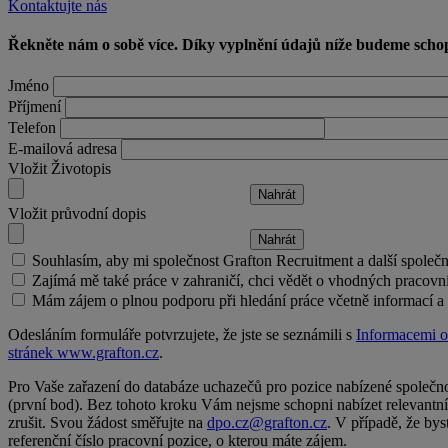
Kontaktujte nás
Řekněte nám o sobě více. Díky vyplnění údajů níže budeme schopn
Jméno
Příjmení
Telefon
E-mailová adresa
Vložit Životopis
Vložit průvodní dopis
Souhlasím, aby mi společnost Grafton Recruitment a další společ
Zajímá mě také práce v zahraničí, chci vědět o vhodných pracovníc
Mám zájem o plnou podporu při hledání práce včetně informací a t
Odesláním formuláře potvrzujete, že jste se seznámili s
Informacemi o
stránek www.grafton.cz
.
Pro Vaše zařazení do databáze uchazečů pro pozice nabízené společno
(první bod). Bez tohoto kroku Vám nejsme schopni nabízet relevantní
zrušit. Svou žádost směřujte na
dpo.cz@grafton.cz
. V případě, že bys
referenční číslo pracovní pozice, o kterou máte zájem.