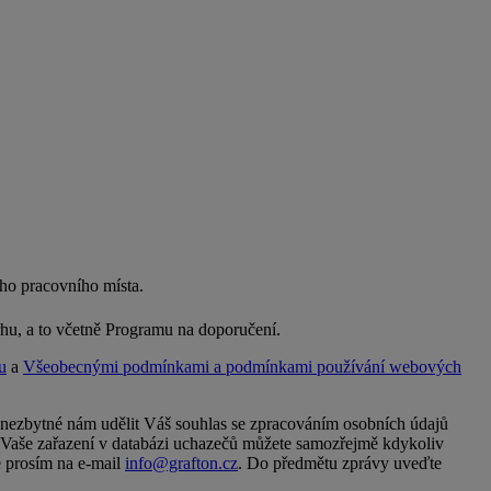
ího pracovního místa.
rhu, a to včetně Programu na doporučení.
u
a
Všeobecnými podmínkami a podmínkami používání webových
e nezbytné nám udělit Váš souhlas se zpracováním osobních údajů
 i Vaše zařazení v databázi uchazečů můžete samozřejmě kdykoliv
se prosím na e-mail
info@grafton.cz
. Do předmětu zprávy uveďte