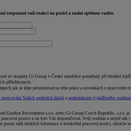
i rozpoznat vaši reakci na pozici a zaslat zpětnou vazbu.
nosti ze skupiny Gi Group v České republice pomáhaly při hledání lepš
h příležitostech.
ipech jak se lépe prezentovat na trhu práce a novinkách o pracovním t
 zpracování Vašich osobních údajů
a
podmínkami vyjádřeného souhlas
stí Grafton Recruitment s.r.o. nebo Gi Group Czech Republic, s.r.o. j
 pracovní pozice a na tyto Vás doporučovat. Svůj souhlas a stejně tak
te pouze rádi obdrželi informace o konkrétní pracovní pozici, obraťte 