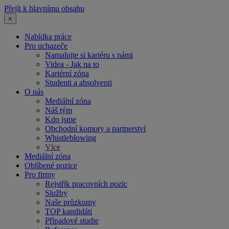
Přejít k hlavnímu obsahu
×
Nabídka práce
Pro uchazeče
Namalujte si kariéru s námi
Videa - Jak na to
Kariérní zóna
Studenti a absolventi
O nás
Mediální zóna
Náš tým
Kdo jsme
Obchodní komory a partnerství
Whistleblowing
Více
Mediální zóna
Oblíbené pozice
Pro firmy
Rejstřík pracovních pozic
Služby
Naše průzkumy
TOP kandidáti
Případové studie