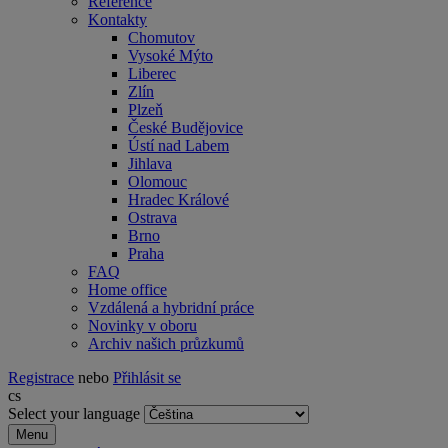
Reference
Kontakty
Chomutov
Vysoké Mýto
Liberec
Zlín
Plzeň
České Budějovice
Ústí nad Labem
Jihlava
Olomouc
Hradec Králové
Ostrava
Brno
Praha
FAQ
Home office
Vzdálená a hybridní práce
Novinky v oboru
Archiv našich průzkumů
Registrace
nebo
Přihlásit se
cs
Select your language
Menu