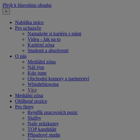
Přejít k hlavnímu obsahu
×
Nabídka práce
Pro uchazeče
Namalujte si kariéru s námi
Videa - Jak na to
Kariérní zóna
Studenti a absolventi
O nás
Mediální zóna
Náš tým
Kdo jsme
Obchodní komory a partnerství
Whistleblowing
Více
Mediální zóna
Oblíbené pozice
Pro firmy
Rejstřík pracovních pozic
Služby
Naše průzkumy
TOP kandidáti
Případové studie