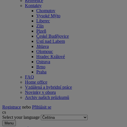
Reference
Kontakty
Chomutov
Vysoké Mýto
Liberec
Zlín
Plzeň
České Budějovice
Ústí nad Labem
Jihlava
Olomouc
Hradec Králové
Ostrava
Brno
Praha
FAQ
Home office
Vzdálená a hybridní práce
Novinky v oboru
Archiv našich průzkumů
Registrace
nebo
Přihlásit se
cs
Select your language
Menu