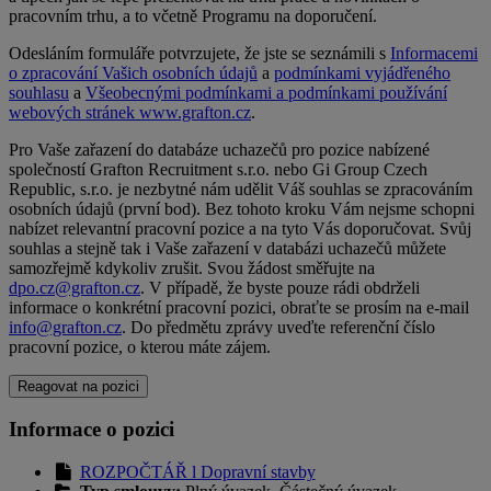
pracovním trhu, a to včetně Programu na doporučení.
Odesláním formuláře potvrzujete, že jste se seznámili s
Informacemi
o zpracování Vašich osobních údajů
a
podmínkami vyjádřeného
souhlasu
a
Všeobecnými podmínkami a podmínkami používání
webových stránek www.grafton.cz
.
Pro Vaše zařazení do databáze uchazečů pro pozice nabízené
společností Grafton Recruitment s.r.o. nebo Gi Group Czech
Republic, s.r.o. je nezbytné nám udělit Váš souhlas se zpracováním
osobních údajů (první bod). Bez tohoto kroku Vám nejsme schopni
nabízet relevantní pracovní pozice a na tyto Vás doporučovat. Svůj
souhlas a stejně tak i Vaše zařazení v databázi uchazečů můžete
samozřejmě kdykoliv zrušit. Svou žádost směřujte na
dpo.cz@grafton.cz
. V případě, že byste pouze rádi obdrželi
informace o konkrétní pracovní pozici, obraťte se prosím na e-mail
info@grafton.cz
. Do předmětu zprávy uveďte referenční číslo
pracovní pozice, o kterou máte zájem.
Informace o pozici
ROZPOČTÁŘ l Dopravní stavby