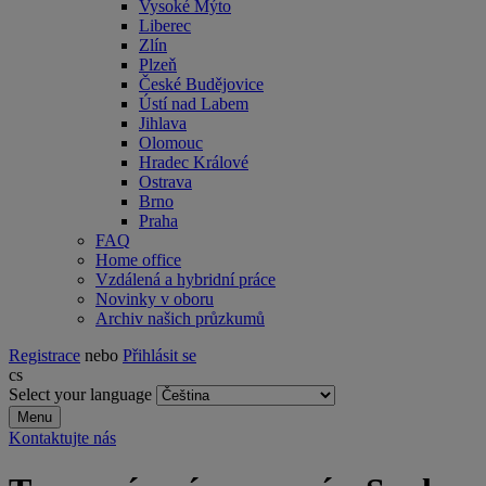
Vysoké Mýto
Liberec
Zlín
Plzeň
České Budějovice
Ústí nad Labem
Jihlava
Olomouc
Hradec Králové
Ostrava
Brno
Praha
FAQ
Home office
Vzdálená a hybridní práce
Novinky v oboru
Archiv našich průzkumů
Registrace
nebo
Přihlásit se
cs
Select your language
Menu
Kontaktujte nás