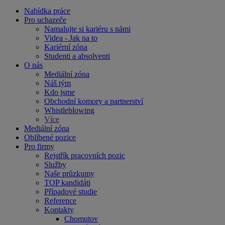
Nabídka práce
Pro uchazeče
Namalujte si kariéru s námi
Videa - Jak na to
Kariérní zóna
Studenti a absolventi
O nás
Mediální zóna
Náš tým
Kdo jsme
Obchodní komory a partnerství
Whistleblowing
Více
Mediální zóna
Oblíbené pozice
Pro firmy
Rejstřík pracovních pozic
Služby
Naše průzkumy
TOP kandidáti
Případové studie
Reference
Kontakty
Chomutov