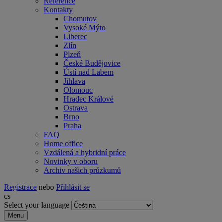
Reference
Kontakty
Chomutov
Vysoké Mýto
Liberec
Zlín
Plzeň
České Budějovice
Ústí nad Labem
Jihlava
Olomouc
Hradec Králové
Ostrava
Brno
Praha
FAQ
Home office
Vzdálená a hybridní práce
Novinky v oboru
Archiv našich průzkumů
Registrace
nebo
Přihlásit se
cs
Select your language
Menu