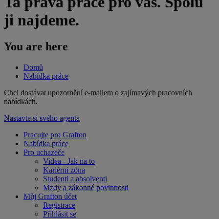
Ta pravá práce pro vás. Spolu
ji najdeme.
You are here
Domů
Nabídka práce
​Chci dostávat upozornění e-mailem o zajímavých pracovních
nabídkách.
Nastavte si svého agenta
Pracujte pro Grafton
Nabídka práce
Pro uchazeče
Videa - Jak na to
Kariérní zóna
Studenti a absolventi
Mzdy a zákonné povinnosti
Můj Grafton účet
Registrace
Přihlásit se