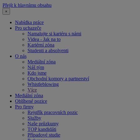
Přejít k hlavnímu obsahu
×
Nabídka práce
Pro uchazeče
Namalujte si kariéru s námi
Videa - Jak na to
Kariérní zóna
Studenti a absolventi
O nás
Mediální zóna
Náš tým
Kdo jsme
Obchodní komory a partnerství
Whistleblowing
Více
Mediální zóna
Oblíbené pozice
Pro firmy
Rejstřík pracovních pozic
Služby
Naše průzkumy
TOP kandidáti
Případové studie