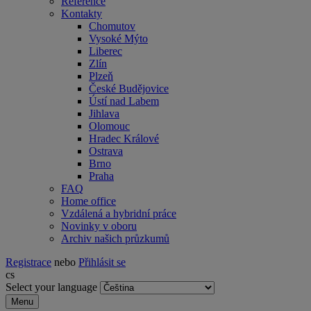
Reference
Kontakty
Chomutov
Vysoké Mýto
Liberec
Zlín
Plzeň
České Budějovice
Ústí nad Labem
Jihlava
Olomouc
Hradec Králové
Ostrava
Brno
Praha
FAQ
Home office
Vzdálená a hybridní práce
Novinky v oboru
Archiv našich průzkumů
Registrace
nebo
Přihlásit se
cs
Select your language
Menu