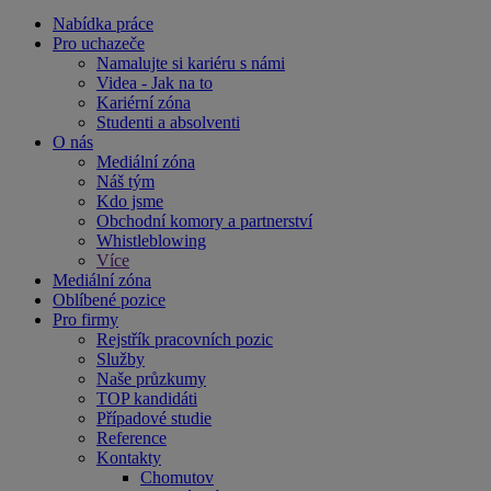
Nabídka práce
Pro uchazeče
Namalujte si kariéru s námi
Videa - Jak na to
Kariérní zóna
Studenti a absolventi
O nás
Mediální zóna
Náš tým
Kdo jsme
Obchodní komory a partnerství
Whistleblowing
Více
Mediální zóna
Oblíbené pozice
Pro firmy
Rejstřík pracovních pozic
Služby
Naše průzkumy
TOP kandidáti
Případové studie
Reference
Kontakty
Chomutov