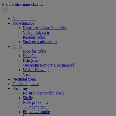
Přejít k hlavnímu obsahu
×
Nabídka práce
Pro uchazeče
Namalujte si kariéru s námi
Videa - Jak na to
Kariérní zóna
Studenti a absolventi
O nás
Mediální zóna
Náš tým
Kdo jsme
Obchodní komory a partnerství
Whistleblowing
Více
Mediální zóna
Oblíbené pozice
Pro firmy
Rejstřík pracovních pozic
Služby
Naše průzkumy
TOP kandidáti
Případové studie