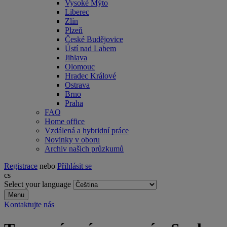
Vysoké Mýto
Liberec
Zlín
Plzeň
České Budějovice
Ústí nad Labem
Jihlava
Olomouc
Hradec Králové
Ostrava
Brno
Praha
FAQ
Home office
Vzdálená a hybridní práce
Novinky v oboru
Archiv našich průzkumů
Registrace
nebo
Přihlásit se
cs
Select your language
Menu
Kontaktujte nás