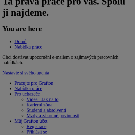
Ta pravá práce pro vás. Spolu
ji najdeme.
You are here
Domů
Nabídka práce
​Chci dostávat upozornění e-mailem o zajímavých pracovních
nabídkách.
Nastavte si svého agenta
Pracujte pro Grafton
Nabídka práce
Pro uchazeče
Videa - Jak na to
Kariérní zóna
Studenti a absolventi
Mzdy a zákonné povinnosti
Můj Grafton účet
Registrace
Přihlásit se