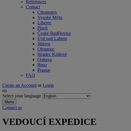
References
Contact
Chomutov
Vysoké Mýto
Liberec
Plzeň
České Budějovice
Ústí nad Labem
Jihlava
Olomouc
Hradec Králové
Ostrava
Brno
Prague
FAQ
Create an Account
or
Login
en
Select your language
Menu
Contact us
VEDOUCÍ EXPEDICE