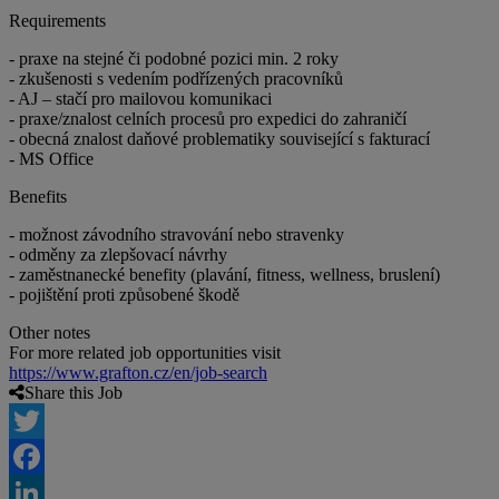
Requirements
- praxe na stejné či podobné pozici min. 2 roky
- zkušenosti s vedením podřízených pracovníků
- AJ – stačí pro mailovou komunikaci
- praxe/znalost celních procesů pro expedici do zahraničí
- obecná znalost daňové problematiky související s fakturací
- MS Office
Benefits
- možnost závodního stravování nebo stravenky
- odměny za zlepšovací návrhy
- zaměstnanecké benefity (plavání, fitness, wellness, bruslení)
- pojištění proti způsobené škodě
Other notes
For more related job opportunities visit
https://www.grafton.cz/en/job-search
Share this Job
Twitter
Facebook