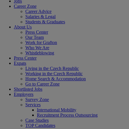
Jobs
Career Zone
Career Advice
Salaries & Legal
Students & Graduates
About Us
Press Center
Our Team
Work for Grafton
Who We Are
Whistleblowing
Press Center
Expats
Living in the Czech Republic
Working in the Czech Republic
Home Search & Accommodation
Go to Career Zone
Shortlisted Jobs
Employers
Survey Zone
Services
International Mobility
Recruitment Process Outsourcing
Case Studies
TOP Candidates