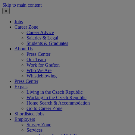
Skip to main content
×
Jobs
Career Zone
Career Advice
Salaries & Legal
Students & Graduates
About Us
Press Center
Our Team
Work for Grafton
Who We Are
Whistleblowing
Press Center
Expats
Living in the Czech Republic
Working in the Czech Republic
Home Search & Accommodation
Go to Career Zone
Shortlisted Jobs
Employers
Survey Zone
Services