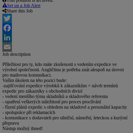
This position is archived.
Set up a Job Alert
Share this Job
Twitter
Facebook
LinkedIn
Job description
Email
Příležitost pro ty, kdo máte zkušenosti s vedením expedice ve
výrobní společnosti. Angličtinu je potřeba znát alespoň na úrovni
pro mailovou komunikaci.
Vaším úkolem na této pozici bude:
-zajišťování expedice výrobků k zákazníkům + návrh termínů
expedic pro zákazníky s obchodních divizí
- vedení menšího týmu skladníků a skladového referenta
- opatření veškerých náležitostí pro proces proclívání
- řízení plánů expedic s ohledem na skladové a personální kapacity
- spolupráce při reklamacích
- komunikace s dodavateli pro silniční, námořní, leteckou a kurýrní
přepravu
Nástup možný ihned!