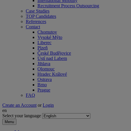
International Mobility
Recruitment Process Outsourcing
Case Studies
TOP Candidates
References
Contact
Chomutov
Vysoké Mýto
Liberec
Plzeň
České Budějovice
Ústí nad Labem
Jihlava
Olomouc
Hradec Králové
Ostrava
Brno
Prague
FAQ
Create an Account
or
Login
en
Select your language
Menu