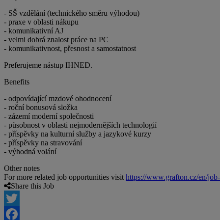
- SŠ vzdělání (technického směru výhodou)
- praxe v oblasti nákupu
- komunikativní AJ
- velmi dobrá znalost práce na PC
- komunikativnost, přesnost a samostatnost
Preferujeme nástup IHNED.
Benefits
- odpovídající mzdové ohodnocení
- roční bonusová složka
- zázemí moderní společnosti
- působnost v oblasti nejmodernějších technologií
- příspěvky na kulturní služby a jazykové kurzy
- příspěvky na stravování
- výhodná volání
Other notes
For more related job opportunities visit
https://www.grafton.cz/en/job
Share this Job
Twitter