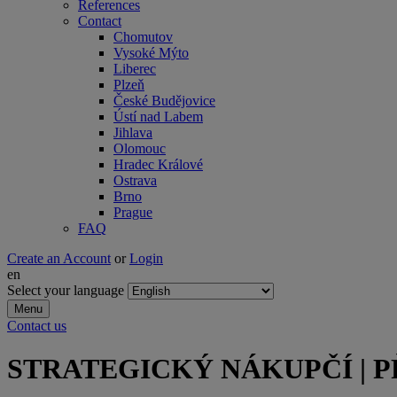
References
Contact
Chomutov
Vysoké Mýto
Liberec
Plzeň
České Budějovice
Ústí nad Labem
Jihlava
Olomouc
Hradec Králové
Ostrava
Brno
Prague
FAQ
Create an Account
or
Login
en
Select your language
Menu
Contact us
STRATEGICKÝ NÁKUPČÍ | 