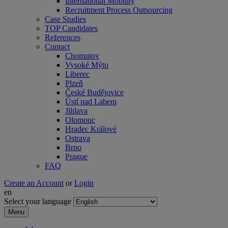
International Mobility
Recruitment Process Outsourcing
Case Studies
TOP Candidates
References
Contact
Chomutov
Vysoké Mýto
Liberec
Plzeň
České Budějovice
Ústí nad Labem
Jihlava
Olomouc
Hradec Králové
Ostrava
Brno
Prague
FAQ
Create an Account
or
Login
en
Select your language
Menu