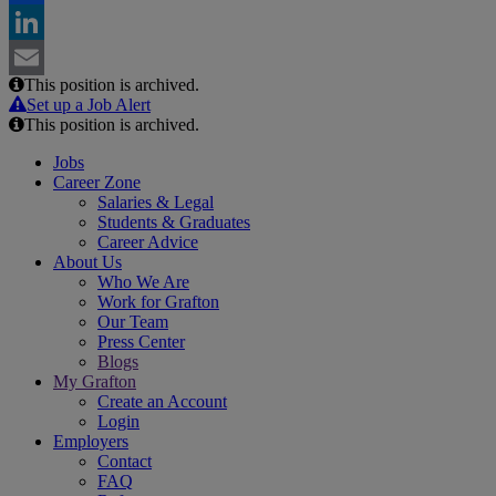
Facebook
LinkedIn
This position is archived.
Email
Set up a Job Alert
This position is archived.
Jobs
Career Zone
Salaries & Legal
Students & Graduates
Career Advice
About Us
Who We Are
Work for Grafton
Our Team
Press Center
Blogs
My Grafton
Create an Account
Login
Employers
Contact
FAQ