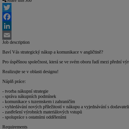
Share this Job
Twitter
Facebook
LinkedIn
Job description
Email
Baví Vás strategický nákup a komunikace v angličtině?
Pro úspěšnou společnost, která se ve svém oboru řadí mezi přední v
Realizujte se v oblasti designu!
Náplň práce:
- tvorba nákupní strategie
- správa nákupních podmínek
- komunikace s tuzemskem i zahraničím
- vyhledávání nových příležitostí v nákupu a vyjednávání s dodavateli
- zastřešení výrobních materiálových vstupů
- spolupráce s ostatními odděleními
Requirements