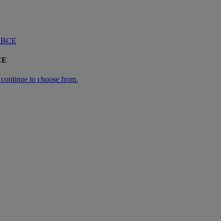
OBCE
CE
n continue to choose from.