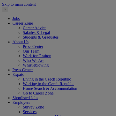
Skip to main content
×
Jobs
Career Zone
Career Advice
Salaries & Legal
Students & Graduates
About Us
Press Center
Our Team
Work for Grafton
Who We Are
Whistleblowing
Press Center
Expats
Living in the Czech Republic
Working in the Czech Republic
Home Search & Accommodation
Go to Career Zone
Shortlisted Jobs
Employers
Survey Zone
Services