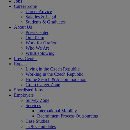
Jobs
Career Zone
Career Advice
Salaries & Legal
Students & Graduates
About Us
Press Center
Our Team
Work for Grafton
Who We Are
Whistleblowing
Press Center
Expats
Living in the Czech Republic
Working in the Czech Republic
Home Search & Accommodation
Go to Career Zone
Shortlisted Jobs
Employers
Survey Zone
Services
International Mobility
Recruitment Process Outsourcing
Case Studies
TOP Candidates