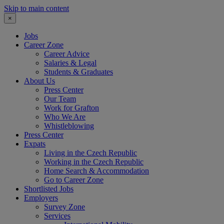
Skip to main content
×
Jobs
Career Zone
Career Advice
Salaries & Legal
Students & Graduates
About Us
Press Center
Our Team
Work for Grafton
Who We Are
Whistleblowing
Press Center
Expats
Living in the Czech Republic
Working in the Czech Republic
Home Search & Accommodation
Go to Career Zone
Shortlisted Jobs
Employers
Survey Zone
Services