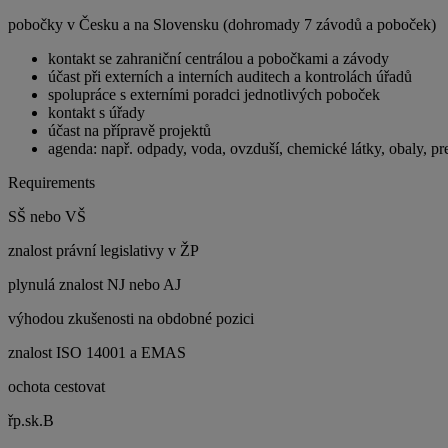
pobočky v Česku a na Slovensku (dohromady 7 závodů a poboček)
kontakt se zahraniční centrálou a pobočkami a závody
účast při externích a interních auditech a kontrolách úřadů
spolupráce s externími poradci jednotlivých poboček
kontakt s úřady
účast na přípravě projektů
agenda: např. odpady, voda, ovzduší, chemické látky, obaly, 
Requirements
SŠ nebo VŠ
znalost právní legislativy v ŽP
plynulá znalost NJ nebo AJ
výhodou zkušenosti na obdobné pozici
znalost ISO 14001 a EMAS
ochota cestovat
řp.sk.B