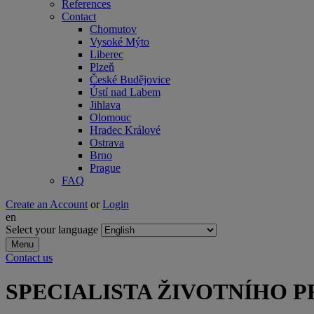
References
Contact
Chomutov
Vysoké Mýto
Liberec
Plzeň
České Budějovice
Ústí nad Labem
Jihlava
Olomouc
Hradec Králové
Ostrava
Brno
Prague
FAQ
Create an Account
or
Login
en
Select your language
Menu
Contact us
SPECIALISTA ŽIVOTNÍHO 