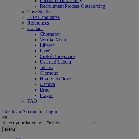
International Mobility
Recruitment Process Outsourcing
Case Studies
TOP Candidates
References
Contact
Chomutov
Vysoké Mýto
Liberec
Plzeň
České Budějovice
Ústí nad Labem
Jihlava
Olomouc
Hradec Králové
Ostrava
Brno
Prague
FAQ
Create an Account
or
Login
en
Select your language
Menu