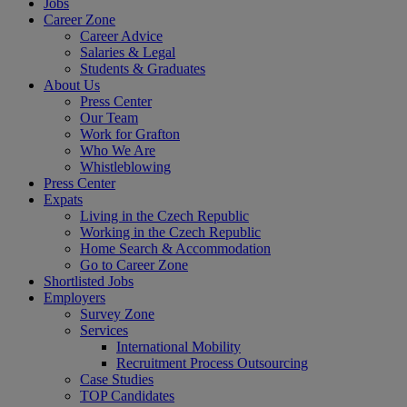
Jobs
Career Zone
Career Advice
Salaries & Legal
Students & Graduates
About Us
Press Center
Our Team
Work for Grafton
Who We Are
Whistleblowing
Press Center
Expats
Living in the Czech Republic
Working in the Czech Republic
Home Search & Accommodation
Go to Career Zone
Shortlisted Jobs
Employers
Survey Zone
Services
International Mobility
Recruitment Process Outsourcing
Case Studies
TOP Candidates