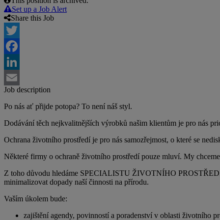
This position is archived.
Set up a Job Alert
Share this Job
Twitter
Facebook
LinkedIn
Job description
Email
Po nás ať přijde potopa? To není náš styl.
Dodávání těch nejkvalitnějších výrobků našim klientům je pro nás prior
Ochrana životního prostředí je pro nás samozřejmost, o které se nedis
Některé firmy o ochraně životního prostředí pouze mluví. My chceme 
Z toho důvodu hledáme SPECIALISTU ŽIVOTNÍHO PROSTŘEDÍ, který by 
minimalizovat dopady naší činnosti na přírodu.
Vaším úkolem bude:
zajištění agendy, povinností a poradenství v oblasti životního pr