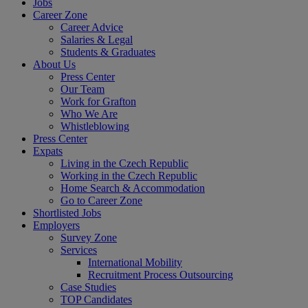
Jobs
Career Zone
Career Advice
Salaries & Legal
Students & Graduates
About Us
Press Center
Our Team
Work for Grafton
Who We Are
Whistleblowing
Press Center
Expats
Living in the Czech Republic
Working in the Czech Republic
Home Search & Accommodation
Go to Career Zone
Shortlisted Jobs
Employers
Survey Zone
Services
International Mobility
Recruitment Process Outsourcing
Case Studies
TOP Candidates