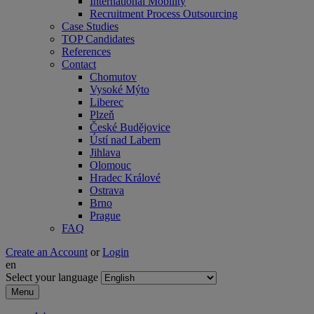
International Mobility
Recruitment Process Outsourcing
Case Studies
TOP Candidates
References
Contact
Chomutov
Vysoké Mýto
Liberec
Plzeň
České Budějovice
Ústí nad Labem
Jihlava
Olomouc
Hradec Králové
Ostrava
Brno
Prague
FAQ
Create an Account
or
Login
en
Select your language
Menu