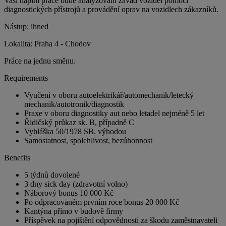
Vaší náplní práce bude analyzování závad vozidel pomocí
diagnostických přístrojů a provádění oprav na vozidlech zákazníků.
Nástup: ihned
Lokalita: Praha 4 - Chodov
Práce na jednu směnu.
Requirements
Vyučení v oboru autoelektrikář/automechanik/letecký
mechanik/autotronik/diagnostik
Praxe v oboru diagnostiky aut nebo letadel nejméně 5 let
Řidičský průkaz sk. B, případně C
Vyhláška 50/1978 SB. výhodou
Samostatnost, spolehlivost, bezúhonnost
Benefits
5 týdnů dovolené
3 dny sick day (zdravotní volno)
Náborový bonus 10 000 Kč
Po odpracovaném prvním roce bonus 20 000 Kč
Kantýna přímo v budově firmy
Příspěvek na pojištění odpovědnosti za škodu zaměstnavateli