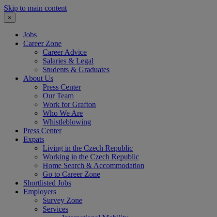
Skip to main content
×
Jobs
Career Zone
Career Advice
Salaries & Legal
Students & Graduates
About Us
Press Center
Our Team
Work for Grafton
Who We Are
Whistleblowing
Press Center
Expats
Living in the Czech Republic
Working in the Czech Republic
Home Search & Accommodation
Go to Career Zone
Shortlisted Jobs
Employers
Survey Zone
Services