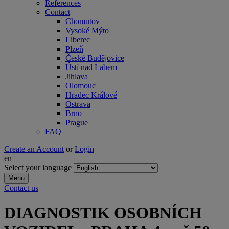
References
Contact
Chomutov
Vysoké Mýto
Liberec
Plzeň
České Budějovice
Ústí nad Labem
Jihlava
Olomouc
Hradec Králové
Ostrava
Brno
Prague
FAQ
Create an Account
or
Login
en
Select your language
Menu
Contact us
DIAGNOSTIK OSOBNÍCH