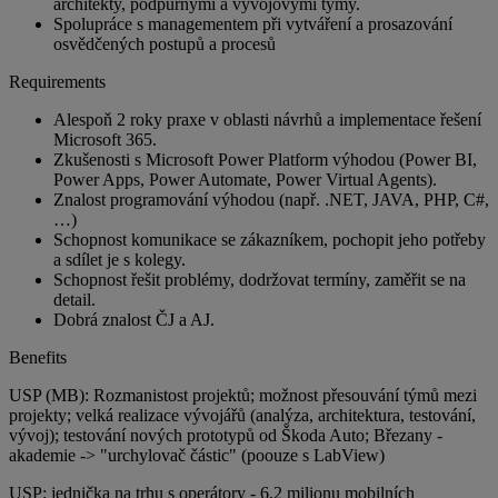
architekty, podpůrnými a vývojovými týmy.
Spolupráce s managementem při vytváření a prosazování
osvědčených postupů a procesů
Requirements
Alespoň 2 roky praxe v oblasti návrhů a implementace řešení
Microsoft 365.
Zkušenosti s Microsoft Power Platform výhodou (Power BI,
Power Apps, Power Automate, Power Virtual Agents).
Znalost programování výhodou (např. .NET, JAVA, PHP, C#,
…)
Schopnost komunikace se zákazníkem, pochopit jeho potřeby
a sdílet je s kolegy.
Schopnost řešit problémy, dodržovat termíny, zaměřit se na
detail.
Dobrá znalost ČJ a AJ.
Benefits
USP (MB): Rozmanistost projektů; možnost přesouvání týmů mezi
projekty; velká realizace vývojářů (analýza, architektura, testování,
vývoj); testování nových prototypů od Škoda Auto; Březany -
akademie -> "urchylovač částic" (poouze s LabView)
USP: jednička na trhu s operátory - 6,2 milionu mobilních