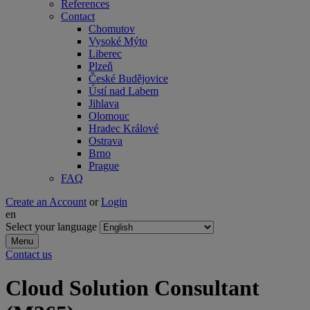
References
Contact
Chomutov
Vysoké Mýto
Liberec
Plzeň
České Budějovice
Ústí nad Labem
Jihlava
Olomouc
Hradec Králové
Ostrava
Brno
Prague
FAQ
Create an Account
or
Login
en
Select your language
Menu
Contact us
Cloud Solution Consultant