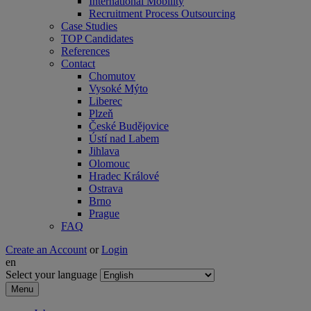
International Mobility
Recruitment Process Outsourcing
Case Studies
TOP Candidates
References
Contact
Chomutov
Vysoké Mýto
Liberec
Plzeň
České Budějovice
Ústí nad Labem
Jihlava
Olomouc
Hradec Králové
Ostrava
Brno
Prague
FAQ
Create an Account
or
Login
en
Select your language
Menu