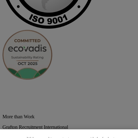
More than Work
Grafton Recruitment International
Belgium
Brazil
Bulgaria
Colombia
Croatia
Czech Republic