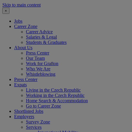
Skip to main content
×
Jobs
Career Zone
Career Advice
Salaries & Legal
Students & Graduates
About Us
Press Center
Our Team
Work for Grafton
Who We Are
Whistleblowing
Press Center
Expats
Living in the Czech Republic
Working in the Czech Republic
Home Search & Accommodation
Go to Career Zone
Shortlisted Jobs
Employers
Survey Zone
Services