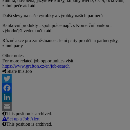
kultura, dovolená, jazykové kurzy, kupóny MHD, CCS, očkování,
zubní péče atd atd.
Další slevy na naše výrobky a výrobky našich partnerů
Bankovní produkty - spolupráce např. s Komerční bankou -
výhodnější vedení účtu atd.
Různé akce pro zaměstnance - letní party pro děti a partnery/ky,
zimní party
Other notes
For more related job opportunities visit
https://www.grafton.cz/en/job-search
Share this Job
Twitter
Facebook
LinkedIn
This position is archived.
Email
Set up a Job Alert
This position is archived.