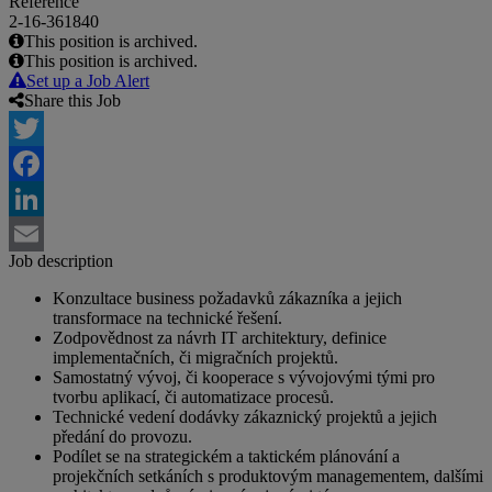
Reference
2-16-361840
This position is archived.
This position is archived.
Set up a Job Alert
Share this Job
Twitter
Facebook
LinkedIn
Job description
Email
Konzultace business požadavků zákazníka a jejich
transformace na technické řešení.
Zodpovědnost za návrh IT architektury, definice
implementačních, či migračních projektů.
Samostatný vývoj, či kooperace s vývojovými tými pro
tvorbu aplikací, či automatizace procesů.
Technické vedení dodávky zákaznický projektů a jejich
předání do provozu.
Podílet se na strategickém a taktickém plánování a
projekčních setkáních s produktovým managementem, dalšími