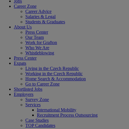
Jobs
Career Zone
Career Advice
Salaries & Legal
Students & Graduates
About Us
Press Center
Our Team
Work for Grafton
Who We Are
Whistleblowing
Press Center
Expats
Living in the Czech Republic
Working in the Czech Republic
Home Search & Accommodation
Go to Career Zone
Shortlisted Jobs
Employers
Survey Zone
Services
International Mobility
Recruitment Process Outsourcing
Case Studies
TOP Candidates