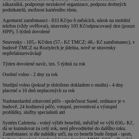
zákazníků, podporuje neziskové organizace, podpora drobných
podnikatelů, možnost kariérního růstu.
Agenturní zaměstnanci - 833 Kč/po 6 měsících, nárok na mobilní
telefon (vždy ověřovat), stravenky 105 Kč/odpracovaný den (pouze
HPP), 5 týdnů dovolené
Stravenky - 105,- Kč/den (57,- Kč TMCZ; 48,- Kč zaměstnanec), v
budově TMCZ na Roztylech je jídelna, nově se stravenky
nepřefakturováváají
Týden dovolené navíc, tzn. 5 týdnů za rok
Osobní volno - 2 dny za rok
Studijní volno (pokud je doloženo dokladem o studiu) - 4 dny
placené a 16 dnů neplacených za rok
Nadstandardní zdravotní péče - společnost Santé, ordinace je v
budově, 24 hodinová péče, vstupní, preventivní a výstupní
prohlídky, služby specialistů atd
Systém Cafeteria - volný výběr benefitů, měsíčně ve výši 650,- Kč,
dá se kumulovat za celý rok, není převoditelné do dalšího roku.
Zaměstnanec si dle nabídky určí, na co benefit bude čerpat - sport,