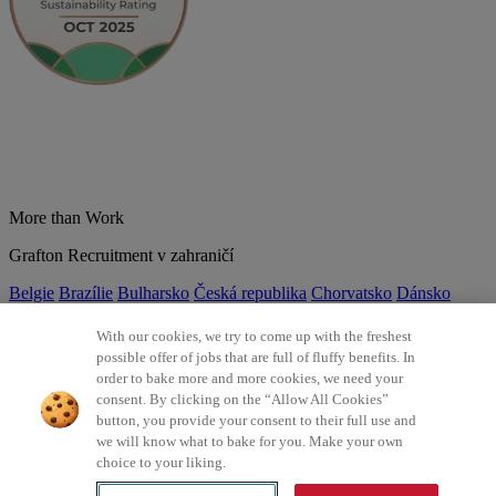
More than Work
Grafton Recruitment v zahraničí
Belgie
Brazílie
Bulharsko
Česká republika
Chorvatsko
Dánsko
Estonsko
Francie
Indie
Itálie
Kolumbie
Litva
Lotyšsko
Maďarsko
Mexiko
Německo
Nizozemsko
Norsko
Polsko
Portugalsko
With our cookies, we try to come up with the freshest
Rumunsko
Slovensko
Španělsko
Srbsko
Švýcarsko
Turecko
Velká
possible offer of jobs that are full of fluffy benefits. In
Británie
order to bake more and more cookies, we need your
consent. By clicking on the “Allow All Cookies”
©2026 Všechna práva vyhrazena Grafton Recruitment
button, you provide your consent to their full use and
we will know what to bake for you. Make your own
Ochrana osobních údajů
Zásady používání cookies
Všeobecné
choice to your liking.
podmínky
Digitální přístupnost
Інформація про обробку
персональних даних