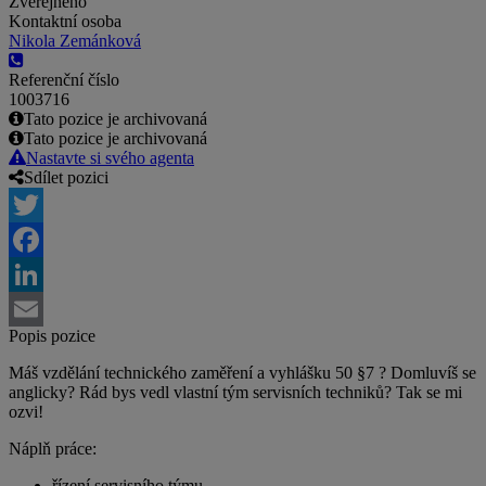
Zveřejněno
Kontaktní osoba
Nikola Zemánková
Referenční číslo
1003716
Tato pozice je archivovaná
Tato pozice je archivovaná
Nastavte si svého agenta
Sdílet pozici
Twitter
Facebook
LinkedIn
Popis pozice
Email
Máš vzdělání technického zaměření a vyhlášku 50 §7 ? Domluvíš se
anglicky? Rád bys vedl vlastní tým servisních techniků? Tak se mi
ozvi!
Náplň práce:
řízení servisního týmu