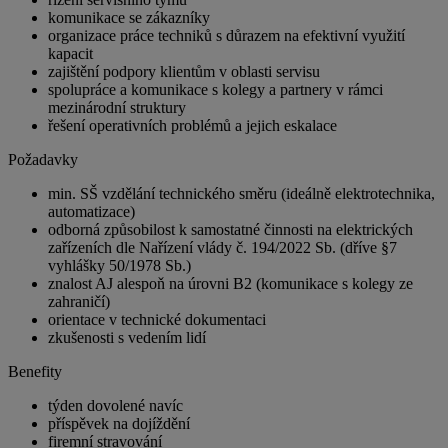
komunikace se zákazníky
organizace práce techniků s důrazem na efektivní využití
kapacit
zajištění podpory klientům v oblasti servisu
spolupráce a komunikace s kolegy a partnery v rámci
mezinárodní struktury
řešení operativních problémů a jejich eskalace
Požadavky
min. SŠ vzdělání technického směru (ideálně elektrotechnika,
automatizace)
odborná způsobilost k samostatné činnosti na elektrických
zařízeních dle Nařízení vlády č. 194/2022 Sb. (dříve §7
vyhlášky 50/1978 Sb.)
znalost AJ alespoň na úrovni B2 (komunikace s kolegy ze
zahraničí)
orientace v technické dokumentaci
zkušenosti s vedením lidí
Benefity
týden dovolené navíc
příspěvek na dojíždění
firemní stravování