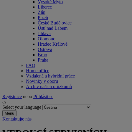
Vysoké Mýto
Liberec
Zlín
Plzeň
České Budějovice
Ústí nad Labem
Jihlava
Olomouc
Hradec Králové
Ostrava
Brno
Praha
FAQ
Home office
Vzdálená a hybridní práce
Novinky v oboru
Archiv našich průzkumů
Registrace
nebo
Přihlásit se
cs
Select your language
Menu
Kontaktujte nás