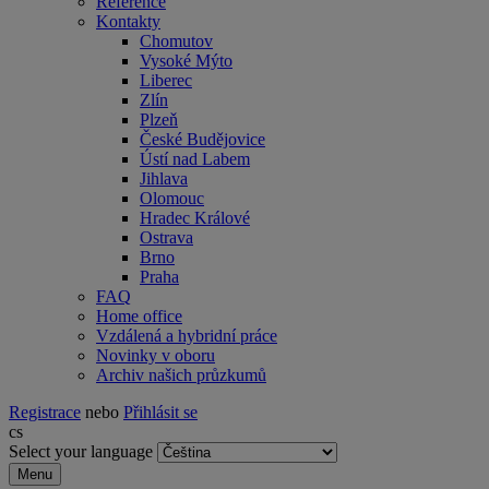
Reference
Kontakty
Chomutov
Vysoké Mýto
Liberec
Zlín
Plzeň
České Budějovice
Ústí nad Labem
Jihlava
Olomouc
Hradec Králové
Ostrava
Brno
Praha
FAQ
Home office
Vzdálená a hybridní práce
Novinky v oboru
Archiv našich průzkumů
Registrace
nebo
Přihlásit se
cs
Select your language
Menu