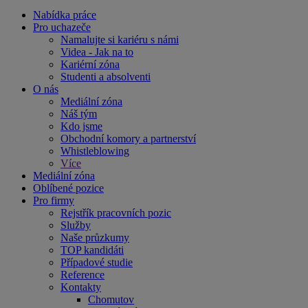
Nabídka práce
Pro uchazeče
Namalujte si kariéru s námi
Videa - Jak na to
Kariérní zóna
Studenti a absolventi
O nás
Mediální zóna
Náš tým
Kdo jsme
Obchodní komory a partnerství
Whistleblowing
Více
Mediální zóna
Oblíbené pozice
Pro firmy
Rejstřík pracovních pozic
Služby
Naše průzkumy
TOP kandidáti
Případové studie
Reference
Kontakty
Chomutov