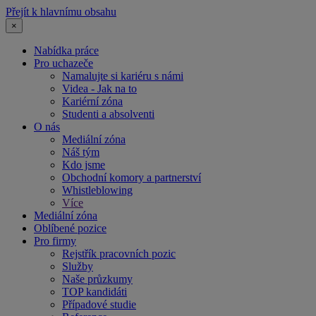
Přejít k hlavnímu obsahu
×
Nabídka práce
Pro uchazeče
Namalujte si kariéru s námi
Videa - Jak na to
Kariérní zóna
Studenti a absolventi
O nás
Mediální zóna
Náš tým
Kdo jsme
Obchodní komory a partnerství
Whistleblowing
Více
Mediální zóna
Oblíbené pozice
Pro firmy
Rejstřík pracovních pozic
Služby
Naše průzkumy
TOP kandidáti
Případové studie