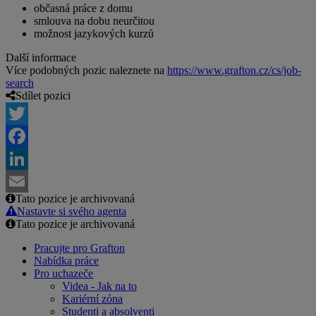
občasná práce z domu
smlouva na dobu neurčitou
možnost jazykových kurzů
Další informace
Více podobných pozic naleznete na
https://www.grafton.cz/cs/job-
search
Sdílet pozici
Twitter
Facebook
LinkedIn
Tato pozice je archivovaná
Email
Nastavte si svého agenta
Tato pozice je archivovaná
Pracujte pro Grafton
Nabídka práce
Pro uchazeče
Videa - Jak na to
Kariérní zóna
Studenti a absolventi